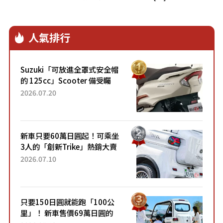
人氣排行
Suzuki「可放進全罩式安全帽
的 125cc」Scooter 備受矚
目！採用全新流線設計與各項
2026.07.20
升級，騎乘更加舒適！已陸續
開始出口的新款「B...
新車只要60萬日圓起！可乘坐
3人的「創新Trike」熱銷大賣
成為人氣車款！「養車成本真
2026.07.10
的超便宜！」「150日圓就能
跑100公里」「小朋友坐得...
只要150日圓就能跑「100公
里」！ 新車售價69萬日圓的