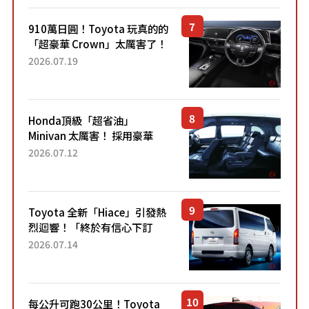
910萬日圓！Toyota 玩真的的
「超豪華 Crown」太厲害了！
採用由「匠人技藝」打造的
2026.07.19
「專屬車色」與運動化「底盤
設定」！還配備專屬豪華...
Honda頂級「超省油」
Minivan 太厲害！ 採用豪華
「真皮座椅」與專屬「黑色內
2026.07.12
裝」！ 每公升可跑約20公里，
兼具優異節能表現與舒適
「三...
Toyota 全新「Hiace」引發熱
烈迴響！「終於有信心下訂
了！」「哪個等級交車最
2026.07.14
快？」討論不斷！但下訂後竟
然還要等「超過半年」才能交
車？...
每公升可跑30公里！Toyota