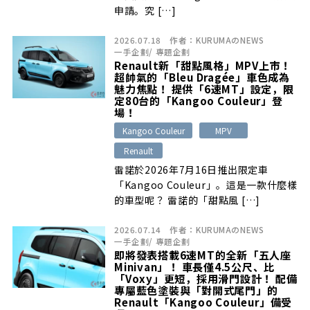
申請。究 […]
2026.07.18
作者：
KURUMAのNEWS
一手企劃
/
專題企劃
Renault新「甜點風格」MPV上市！
超帥氣的「Bleu Dragée」車色成為
魅力焦點！ 提供「6速MT」設定，限
定80台的「Kangoo Couleur」登
場！
Kangoo Couleur
MPV
Renault
雷諾於2026年7月16日推出限定車
「Kangoo Couleur」。這是一款什麼樣
的車型呢？ 雷諾的「甜點風 […]
2026.07.14
作者：
KURUMAのNEWS
一手企劃
/
專題企劃
即將發表搭載6速MT的全新「五人座
Minivan」！ 車長僅4.5公尺、比
「Voxy」更短，採用滑門設計！ 配備
專屬藍色塗裝與「對開式尾門」的
Renault「Kangoo Couleur」備受