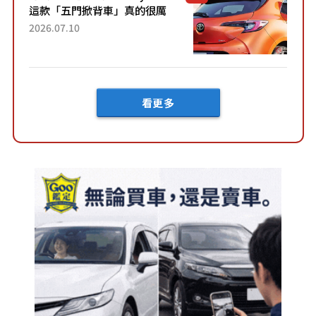
這款「五門掀背車」真的很厲
害！ 擁有全長4.3公尺的「剛剛
2026.07.10
好車身尺寸」，配備全面升
級！ 採Hybrid專屬設...
看更多