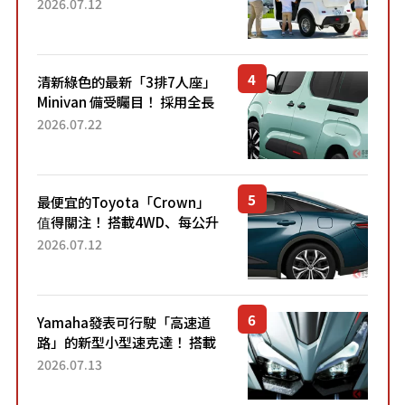
「3人座」Trike大受歡迎！ 順
2026.07.12
應時代需求，究竟為何能迅速
熱賣？
清新綠色的最新「3排7人座」
Minivan 備受矚目！ 採用全長
4.7公尺剛剛好的車身尺寸與
2026.07.22
「滑門」設計！ 還推出467萬
元日圓起的5人座版...
最便宜的Toyota「Crown」
值得關注！ 搭載4WD、每公升
22.4公里低油耗表現超亮眼！
2026.07.12
配備豐富、超越售價水準，堪
稱高CP值代表的「...
Yamaha發表可行駛「高速道
路」的新型小型速克達！ 搭載
能享受超強勁「渦輪感」的動
2026.07.13
力系統！ 採用與高階「Super
Sport」車款相同的...