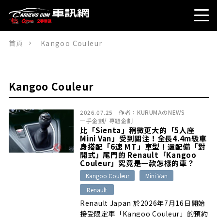
首頁
Kangoo Couleur
Kangoo Couleur
2026.07.25
作者：
KURUMAのNEWS
一手企劃
/
專題企劃
比「Sienta」稍微更大的「5人座
Mini Van」受到關注！全長4.4m級車
身搭配「6速 MT」車型！還配備「對
開式」尾門的 Renault「Kangoo
Couleur」究竟是一款怎樣的車？
Kangoo Couleur
Mini Van
Renault
Renault Japan 於2026年7月16日開始
接受限定車「Kangoo Couleur」的預約