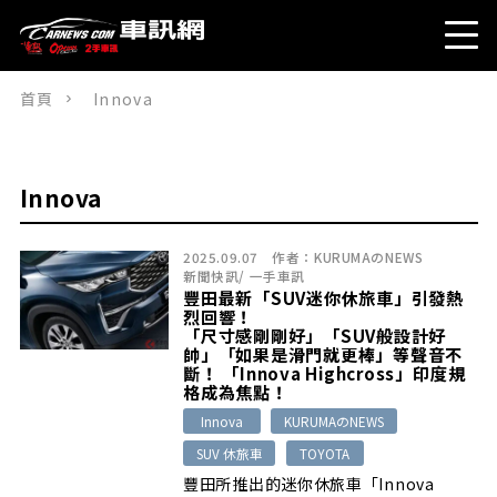
首頁
Innova
Innova
2025.09.07
作者：
KURUMAのNEWS
新聞快訊
/
一手車訊
豐田最新「SUV迷你休旅車」引發熱
烈回響！
「尺寸感剛剛好」「SUV般設計好
帥」「如果是滑門就更棒」等聲音不
斷！ 「Innova Highcross」印度規
格成為焦點！
Innova
KURUMAのNEWS
SUV 休旅車
TOYOTA
豐田所推出的迷你休旅車「Innova