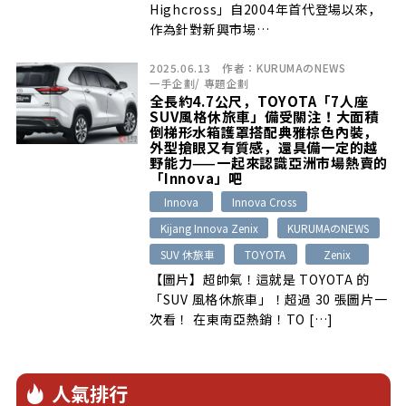
Highcross」自2004年首代登場以來，
作為針對新興市場…
2025.06.13
作者：
KURUMAのNEWS
一手企劃
/
專題企劃
全長約4.7公尺，TOYOTA「7人座
SUV風格休旅車」備受關注！大面積
倒梯形水箱護罩搭配典雅棕色內裝，
外型搶眼又有質感，還具備一定的越
野能力——一起來認識亞洲市場熱賣的
「Innova」吧
Innova
Innova Cross
Kijang Innova Zenix
KURUMAのNEWS
SUV 休旅車
TOYOTA
Zenix
【圖片】超帥氣！這就是 TOYOTA 的
「SUV 風格休旅車」！超過 30 張圖片一
次看！ 在東南亞熱銷！TO […]
人氣排行