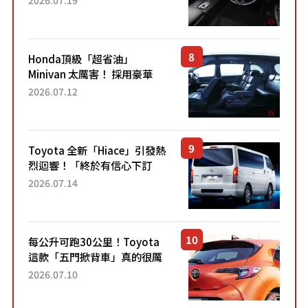
「專屬車色」與運動化「底盤
設定」！還配備專屬豪華...
Honda頂級「超省油」
Minivan 太厲害！ 採用豪華
「真皮座椅」與專屬「黑色內
2026.07.12
裝」！ 每公升可跑約20公里，
兼具優異節能表現與舒適
「三...
Toyota 全新「Hiace」引發熱
烈迴響！「終於有信心下訂
了！」「哪個等級交車最
2026.07.14
快？」討論不斷！但下訂後竟
然還要等「超過半年」才能交
車？...
每公升可跑30公里！Toyota
這款「五門掀背車」真的很厲
害！ 擁有全長4.3公尺的「剛剛
2026.07.10
好車身尺寸」，配備全面升
級！ 採Hybrid專屬設...