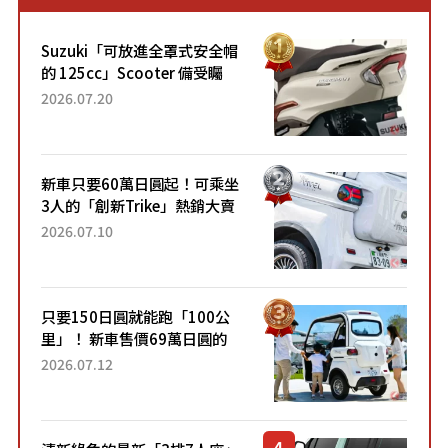
Suzuki「可放進全罩式安全帽
的 125cc」Scooter 備受矚
目！採用全新流線設計與各項
2026.07.20
升級，騎乘更加舒適！已陸續
開始出口的新款「B...
新車只要60萬日圓起！可乘坐
3人的「創新Trike」熱銷大賣
成為人氣車款！「養車成本真
2026.07.10
的超便宜！」「150日圓就能
跑100公里」「小朋友坐得...
只要150日圓就能跑「100公
里」！ 新車售價69萬日圓的
「3人座」Trike大受歡迎！ 順
2026.07.12
應時代需求，究竟為何能迅速
熱賣？