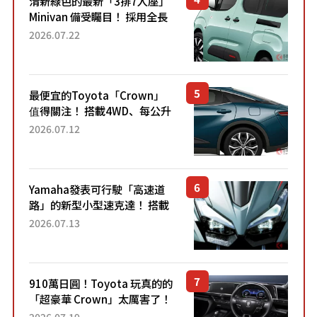
清新綠色的最新「3排7人座」
Minivan 備受矚目！ 採用全長
4.7公尺剛剛好的車身尺寸與
2026.07.22
「滑門」設計！ 還推出467萬
元日圓起的5人座版...
最便宜的Toyota「Crown」
值得關注！ 搭載4WD、每公升
22.4公里低油耗表現超亮眼！
2026.07.12
配備豐富、超越售價水準，堪
稱高CP值代表的「...
Yamaha發表可行駛「高速道
路」的新型小型速克達！ 搭載
能享受超強勁「渦輪感」的動
2026.07.13
力系統！ 採用與高階「Super
Sport」車款相同的...
910萬日圓！Toyota 玩真的的
「超豪華 Crown」太厲害了！
採用由「匠人技藝」打造的
2026.07.19