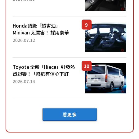
「專屬車色」與運動化「底盤
設定」！還配備專屬豪華...
Honda頂級「超省油」
Minivan 太厲害！ 採用豪華
「真皮座椅」與專屬「黑色內
2026.07.12
裝」！ 每公升可跑約20公里，
兼具優異節能表現與舒適
「三...
Toyota 全新「Hiace」引發熱
烈迴響！「終於有信心下訂
了！」「哪個等級交車最
2026.07.14
快？」討論不斷！但下訂後竟
然還要等「超過半年」才能交
車？...
看更多