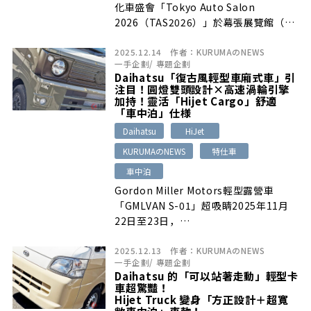
化車盛會「Tokyo Auto Salon
2026（TAS2026）」於幕張展覽館（千
葉市美濱區）…
2025.12.14
作者：
KURUMAのNEWS
一手企劃
/
專題企劃
Daihatsu「復古風輕型車廂式車」引
注目！圓燈雙頭設計×高速渦輪引擎
加持！靈活「Hijet Cargo」舒適
「車中泊」仕様
Daihatsu
HiJet
KURUMAのNEWS
特仕車
車中泊
Gordon Miller Motors輕型露營車
「GMLVAN S-01」超吸睛2025年11月
22日至23日，…
2025.12.13
作者：
KURUMAのNEWS
一手企劃
/
專題企劃
Daihatsu 的「可以站著走動」輕型卡
車超驚豔！
Hijet Truck 變身「方正設計＋超寬
敞車中泊」車款！