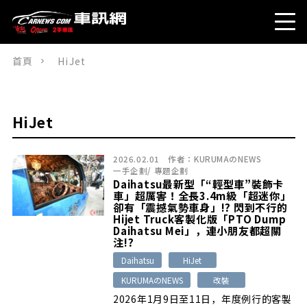
首頁
HiJet
HiJet
2026.02.01
作者：
KURUMAのNEWS
一手企劃
/
專題企劃
Daihatsu最新型「“輕型車”裝飾卡
車」超厲害！全長3.4m級「超迷你」
卻有「震撼氣勢車身」!? 閃到不行的
Hijet Truck客製化版「PTO Dump
Daihatsu Mei」，連小朋友都超關
注!?
Daihatsu
HiJet
KURUMAのNEWS
改裝
2026年1月9日至11日，年度例行的客製