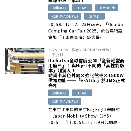
Daihatsu
HiJet
Hijet Truck
KURUMAのNEWS
車中泊
2025年11月22、23日兩天，「Odaiba
Camping Car Fair 2025」於台場特設
會場（江東區青海）盛大舉行…
2025.11.08
作者：
KURUMAのNEWS
一手企劃
Daihatsu全球首度公開「全新輕型商
用廂車」！與Hijet不同的「高性能版
本」超驚人！
時尚卡其色外觀×強化煞車×1500W
供電功能──「e-Atrai」於JMS正式
亮相
Daihatsu
HiJet
KURUMAのNEWS
在東京江東區的東京Big Sight舉辦的
「Japan Mobility Show（JMS）
2025」（自2025年10月29日起開展）
上…