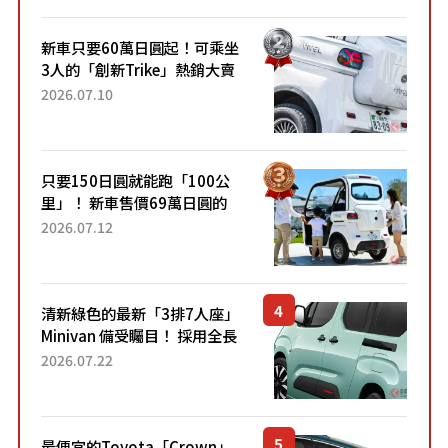
開始出口的新款「B...
新車只要60萬日圓起！可乘坐
3人的「創新Trike」熱銷大賣
成為人氣車款！「養車成本真
2026.07.10
的超便宜！」「150日圓就能
跑100公里」「小朋友坐得...
只要150日圓就能跑「100公
里」！ 新車售價69萬日圓的
「3人座」Trike大受歡迎！ 順
2026.07.12
應時代需求，究竟為何能迅速
熱賣？
清新綠色的最新「3排7人座」
Minivan 備受矚目！ 採用全長
4.7公尺剛剛好的車身尺寸與
2026.07.22
「滑門」設計！ 還推出467萬
元日圓起的5人座版...
最便宜的Toyota「Crown」