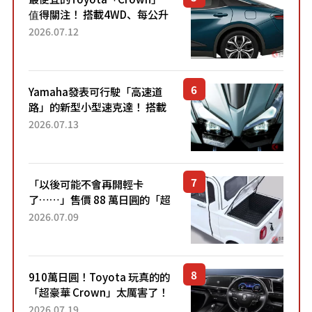
值得關注！ 搭載4WD、每公升
22.4公里低油耗表現超亮眼！
2026.07.12
配備豐富、超越售價水準，堪
稱高CP值代表的「...
Yamaha發表可行駛「高速道
路」的新型小型速克達！ 搭載
能享受超強勁「渦輪感」的動
2026.07.13
力系統！ 採用與高階「Super
Sport」車款相同的...
「以後可能不會再開輕卡
了……」售價 88 萬日圓的「超
迷你輕型貨車」引發兩極評
2026.07.09
價！「150 日圓就能跑 100 公
里！」「免驗車真的太棒
了！...
910萬日圓！Toyota 玩真的的
「超豪華 Crown」太厲害了！
採用由「匠人技藝」打造的
2026.07.19