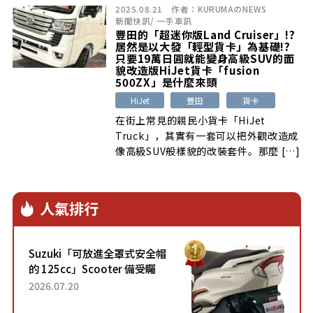
2025.08.21
作者：
KURUMAのNEWS
新聞快訊
/
一手車訊
豐田的「超迷你版Land Cruiser」!?
居然是以大發「輕型貨卡」為基礎!?
只要19萬日圓就能變身高級SUV的面
貌改造版HiJet貨卡「fusion
500ZX」是什麼來頭
HiJet
豐田
貨卡
在街上常見的親民小貨卡「HiJet
Truck」，其實有一套可以把外觀改造成
像高級SUV般樣貌的改裝套件。那麼 […]
人氣排行
Suzuki「可放進全罩式安全帽
的 125cc」Scooter 備受矚
目！採用全新流線設計與各項
2026.07.20
升級，騎乘更加舒適！已陸續