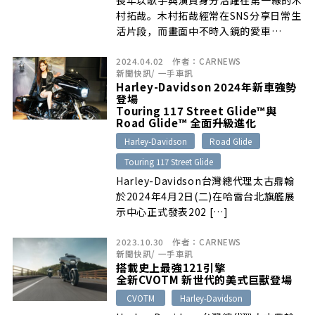
村拓哉。木村拓哉經常在SNS分享日常生
活片段，而畫面中不時入鏡的愛車…
2024.04.02
作者：
CARNEWS
新聞快訊
/
一手車訊
Harley-Davidson 2024年新車強勢
登場
Touring 117 Street Glide™與
Road Glide™ 全面升級進化
Harley-Davidson
Road Glide
Touring 117 Street Glide
Harley-Davidson台灣總代理太古鼎翰
於2024年4月2日(二)在哈雷台北旗艦展
示中心正式發表202 […]
2023.10.30
作者：
CARNEWS
新聞快訊
/
一手車訊
搭載史上最強121引擎
全新CVOTM 新世代的美式巨獸登場
CVOTM
Harley-Davidson