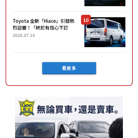
兼具優異節能表現與舒適
「三...
Toyota 全新「Hiace」引發熱
烈迴響！「終於有信心下訂
了！」「哪個等級交車最
2026.07.14
快？」討論不斷！但下訂後竟
然還要等「超過半年」才能交
車？...
看更多