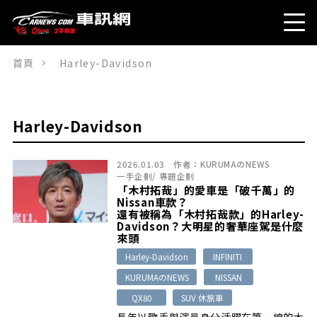
首頁
Harley-Davidson
Harley-Davidson
2026.01.03
作者：
KURUMAのNEWS
一手企劃
/
專題企劃
「木村拓哉」的愛車是「破千萬」的
Nissan車款？
還有被稱為「木村拓哉款」的Harley-
Davidson？大明星的奢華座駕是什麼
來頭
Harley-Davidson
INFINITI
KURUMAのNEWS
NISSAN
QX80
SUV 休旅車
長年以歌手與演員身分活躍在第一線的木