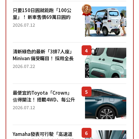
只要150日圓就能跑「100公
里」！ 新車售價69萬日圓的
「3人座」Trike大受歡迎！ 順
2026.07.12
應時代需求，究竟為何能迅速
熱賣？
清新綠色的最新「3排7人座」
Minivan 備受矚目！ 採用全長
4.7公尺剛剛好的車身尺寸與
2026.07.22
「滑門」設計！ 還推出467萬
元日圓起的5人座版...
最便宜的Toyota「Crown」
值得關注！ 搭載4WD、每公升
22.4公里低油耗表現超亮眼！
2026.07.12
配備豐富、超越售價水準，堪
稱高CP值代表的「...
Yamaha發表可行駛「高速道