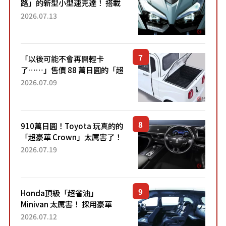
路」的新型小型速克達！ 搭載
能享受超強勁「渦輪感」的動
2026.07.13
力系統！ 採用與高階「Super
Sport」車款相同的...
「以後可能不會再開輕卡
了……」售價 88 萬日圓的「超
迷你輕型貨車」引發兩極評
2026.07.09
價！「150 日圓就能跑 100 公
里！」「免驗車真的太棒
了！...
910萬日圓！Toyota 玩真的的
「超豪華 Crown」太厲害了！
採用由「匠人技藝」打造的
2026.07.19
「專屬車色」與運動化「底盤
設定」！還配備專屬豪華...
Honda頂級「超省油」
Minivan 太厲害！ 採用豪華
「真皮座椅」與專屬「黑色內
2026.07.12
裝」！ 每公升可跑約20公里，