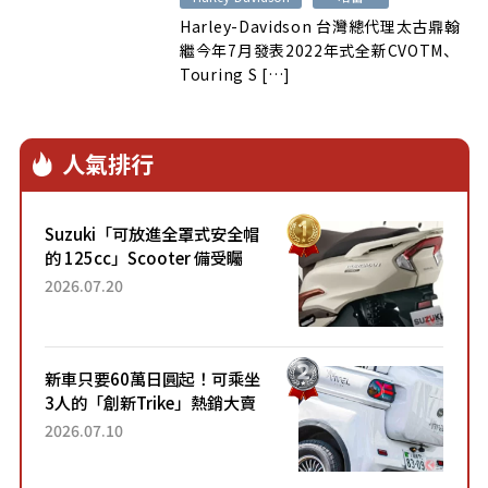
Harley-Davidson 台灣總代理太古鼎翰
繼今年7月發表2022年式全新CVOTM、
Touring S […]
人氣排行
Suzuki「可放進全罩式安全帽
的 125cc」Scooter 備受矚
目！採用全新流線設計與各項
2026.07.20
升級，騎乘更加舒適！已陸續
開始出口的新款「B...
新車只要60萬日圓起！可乘坐
3人的「創新Trike」熱銷大賣
成為人氣車款！「養車成本真
2026.07.10
的超便宜！」「150日圓就能
跑100公里」「小朋友坐得...