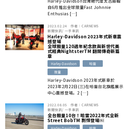
Harley-Davidson台灣總代理太古鼎翰
自6月推出全球限量Fast Johnnie
Enthusias […]
2023.02.24
作者：
CARNEWS
新聞快訊
/
一手車訊
Harley-Davidson 2023年式新車震
撼登場
全球限量120週年紀念款與新世代美
式經典NightsterTM 翻開傳奇新篇
章
Harley-Davidson
哈雷
限量
Harley-Davidson 2023年式新車於
2023年2月22日(三)在哈雷台北旗艦展示
中心震撼登場。2 […]
2022.08.05
作者：
CARNEWS
新聞快訊
/
一手車訊
全台限量10台！哈雷2022年式全新
Street BobTM 剽悍登場￼
Harley-Davidson
哈雷