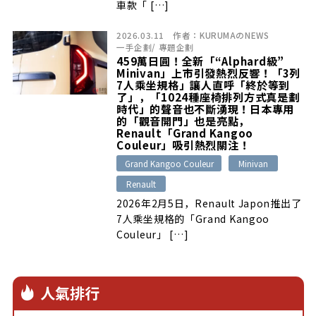
車款「 […]
2026.03.11
作者：
KURUMAのNEWS
一手企劃
/
專題企劃
459萬日圓！全新「“Alphard級”
Minivan」上市引發熱烈反響！「3列
7人乘坐規格」讓人直呼「終於等到
了」，「1024種座椅排列方式真是劃
時代」的聲音也不斷湧現！日本專用
的「觀音開門」也是亮點，
Renault「Grand Kangoo
Couleur」吸引熱烈關注！
Grand Kangoo Couleur
Minivan
Renault
2026年2月5日，Renault Japon推出了
7人乘坐規格的「Grand Kangoo
Couleur」 […]
人氣排行