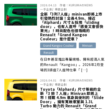
2026.04.13
作者：
KURUMAのNEWS
一手企劃
/
專題企劃
全新「3列7人座」minivan即將上市
引發熱烈討論！全長4.9m、接近
「Alphard」尺寸＆採用「sliding
door」，也有人直呼「感覺又會很快
賣光」！時尚配色也很吸睛的
Renault「Grand Kangoo
Couleur」是什麼車？
Grand Kangoo Couleur
Minivan
Renault
在日本甚至推出專屬規格、擁有超高人氣
的Renault「Kangoo」。2026年2月登
場的3排座7人座特仕車「 […]
2026.04.01
作者：
KURUMAのNEWS
一手企劃
/
專題企劃
Toyota「Alphard」尺寸等級的全
新「3 排 7 人座」Minivan 即將上
市！搭載 4.9m 車身與便利的「Slide
Door」，擁有寬敞車室與 1.3L
Turbo 動力的 Renault「Grand