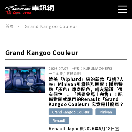
首頁
Grand Kangoo Couleur
Grand Kangoo Couleur
2026.07.07
作者：
KURUMAのNEWS
一手企劃
/
專題企劃
媲美「Alphard」級的新款「3排7人
座」Minivan引發熱烈迴響！採用特
殊「灰色」車身配色，網友稱讚「很
有個性」、「感覺會馬上完售」！配
備對開式尾門的Renault「Grand
Kangoo Couleur」究竟是什麼車？
Grand Kangoo Couleur
Minivan
Renault
Renault Japan於2026年6月18日宣