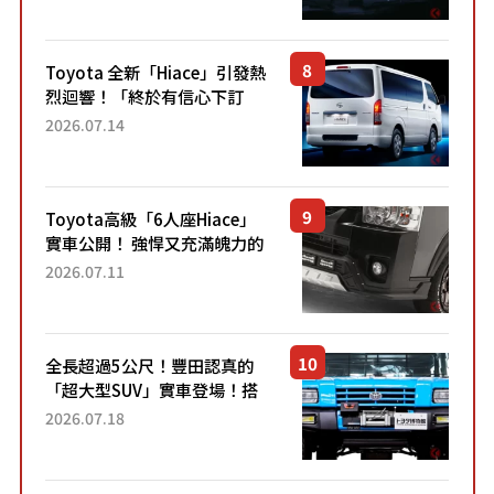
兼具優異節能表現與舒適
「三...
Toyota 全新「Hiace」引發熱
烈迴響！「終於有信心下訂
了！」「哪個等級交車最
2026.07.14
快？」討論不斷！但下訂後竟
然還要等「超過半年」才能交
車？...
Toyota高級「6人座Hiace」
實車公開！ 強悍又充滿魄力的
「全黑設計」搭配特別「豪華
2026.07.11
內裝」！ Premium打造的「限
定Bruno」由...
全長超過5公尺！豐田認真的
「超大型SUV」實車登場！搭
載後輪也會轉向的「四輪轉
2026.07.18
向」系統！以宛如「軍用
車!?」般的硬派規格開發的
「Mega C...