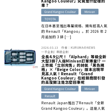
Kangoo Couleur」究竟是什麼樣的
車？
Grand Kangoo Couleur
Minivan
TOYOTA
在日本甚至推出專屬規格、擁有超高人氣
的 Renault「Kangoo」。於 2026 年 2
月追加的 3 排 […]
2026.03.13
作者：
KURUMAのNEWS
一手企劃
/
專題企劃
全長4.9公尺！「Alphard」等級全新
大型3排7人座Minivan訂單爆量!? 一
上市就「立刻完售」的帥氣「黑色規
格」×「Beige Color」版本出現罕
見高人氣！Renault「Grand
Kangoo Couleur」在經銷商間引發
的高度關注是怎麼回事呢
Grand Kangoo Couleur
Minivan
Renault
Renault Japan推出了Renault「全新
Grand Kangoo Couleur」。這是人氣