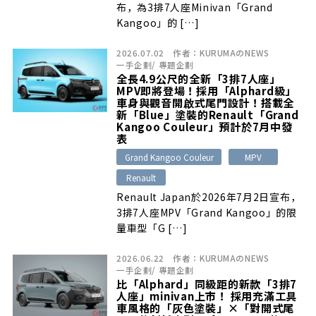
布，為3排7人座Minivan「Grand
Kangoo」的 […]
2026.07.02
作者：
KURUMAのNEWS
一手企劃
/
專題企劃
全長4.9公尺的全新「3排7人座」
MPV即將登場！採用「Alphard級」
車身與觀音開啟式尾門設計！搭載全
新「Blue」塗裝的Renault「Grand
Kangoo Couleur」預計於7月中發
表
Grand Kangoo Couleur
MPV
Renault
Renault Japan於2026年7月2日宣布，
3排7人座MPV「Grand Kangoo」的限
量車型「G […]
2026.06.22
作者：
KURUMAのNEWS
一手企劃
/
專題企劃
比「Alphard」同級距的新款「3排7
人座」minivan上市！ 採用充滿工具
車風格的「灰色塗裝」×「對開式尾