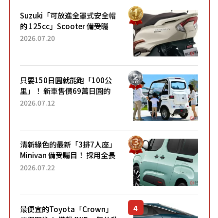
Suzuki「可放進全罩式安全帽
的 125cc」Scooter 備受矚
目！採用全新流線設計與各項
2026.07.20
升級，騎乘更加舒適！已陸續
開始出口的新款「B...
只要150日圓就能跑「100公
里」！ 新車售價69萬日圓的
「3人座」Trike大受歡迎！ 順
2026.07.12
應時代需求，究竟為何能迅速
熱賣？
清新綠色的最新「3排7人座」
Minivan 備受矚目！ 採用全長
4.7公尺剛剛好的車身尺寸與
2026.07.22
「滑門」設計！ 還推出467萬
元日圓起的5人座版...
最便宜的Toyota「Crown」