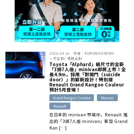
2026.04.16
作者：
KURUMAのNEWS
一手企劃
/
專題企劃
Toyota「Alphard」級尺寸的全新
「3排7人座」minivan即將上市！全
長4.9m，採用「對開門（suicide
door）」的嶄新設計！特別版
Renault Grand Kangoo Couleur
預計5月登場！
Grand Kangoo Couleur
Minivan
Renault
在日本的 minivan 市場中，Renault 推
出的「3排7人座 minivan」新型 Grand
Kan […]