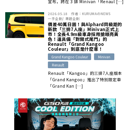
宣布，將在 3 排 Minivan「Renaul […]
2026.05.18
作者：
KURUMAのNEWS
一手企劃
/
專題企劃
價差40萬日圓！與Alphard同級距的
新款「三排7人座」Minivan正式上
市！全長4.9m級車身採用搶眼亮黃
色！還具備「對開式尾門」的
Renault「Grand Kangoo
Couleur」到底是什麼車！
Grand Kangoo Couleur
Minivan
Renault
Renault「Kangoo」的三排7人座版本
「Grand Kangoo」推出了特別限定車
「Grand Kan […]