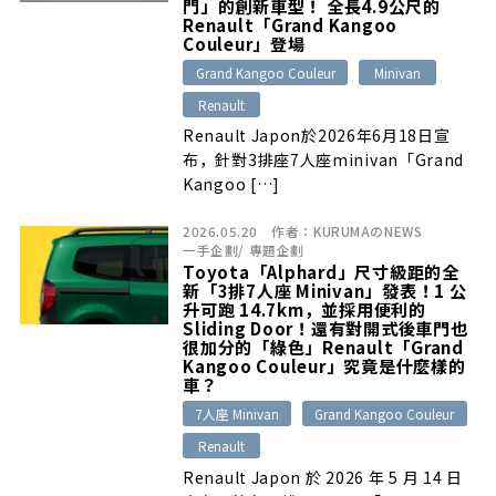
門」的創新車型！ 全長4.9公尺的
Renault「Grand Kangoo
Couleur」登場
Grand Kangoo Couleur
Minivan
Renault
Renault Japon於2026年6月18日宣
布，針對3排座7人座minivan「Grand
Kangoo […]
2026.05.20
作者：
KURUMAのNEWS
一手企劃
/
專題企劃
Toyota「Alphard」尺寸級距的全
新「3排7人座 Minivan」發表！1 公
升可跑 14.7km，並採用便利的
Sliding Door！還有對開式後車門也
很加分的「綠色」Renault「Grand
Kangoo Couleur」究竟是什麼樣的
車？
7人座 Minivan
Grand Kangoo Couleur
Renault
Renault Japon 於 2026 年 5 月 14 日