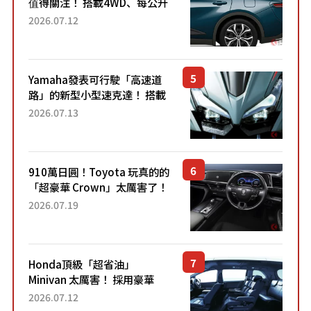
值得關注！ 搭載4WD、每公升
22.4公里低油耗表現超亮眼！
2026.07.12
配備豐富、超越售價水準，堪
稱高CP值代表的「...
Yamaha發表可行駛「高速道
路」的新型小型速克達！ 搭載
能享受超強勁「渦輪感」的動
2026.07.13
力系統！ 採用與高階「Super
Sport」車款相同的...
910萬日圓！Toyota 玩真的的
「超豪華 Crown」太厲害了！
採用由「匠人技藝」打造的
2026.07.19
「專屬車色」與運動化「底盤
設定」！還配備專屬豪華...
Honda頂級「超省油」
Minivan 太厲害！ 採用豪華
「真皮座椅」與專屬「黑色內
2026.07.12
裝」！ 每公升可跑約20公里，