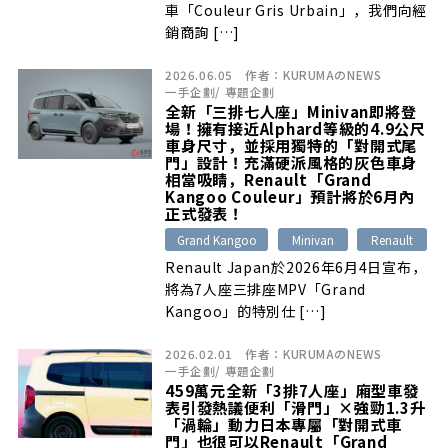
車「Couleur Gris Urbain」，我們向經
銷商詢 […]
2026.06.05
作者：
KURUMAのNEWS
一手企劃
/
專題企劃
全新「三排七人座」Minivan即將登
場！擁有接近Alphard等級的4.9公尺
車身尺寸，並採用獨特的「對開式尾
門」設計！充滿硬派風格的灰色車身
相當吸睛，Renault「Grand
Kangoo Couleur」預計將於6月內
正式發表！
Grand Kangoo
Minivan
Renault
Renault Japan於2026年6月4日宣布，
將為7人座三排座MPV「Grand
Kangoo」的特別仕 […]
2026.02.01
作者：
KURUMAのNEWS
一手企劃
/
專題企劃
459萬元全新「3排7人座」廂型車發
表引發熱議便利「滑門」×強勁1.3升
「渦輪」動力日本專屬「對開式車
門」也很可以Renault「Grand