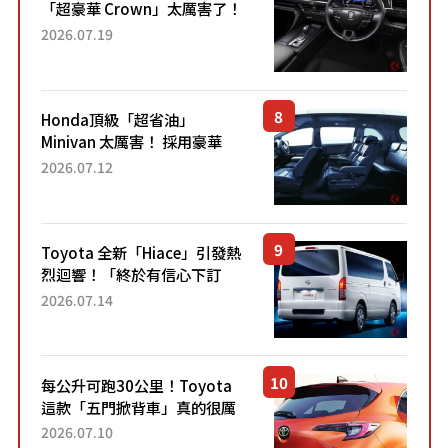
「超豪華 Crown」太厲害了！
採用由「匠人技藝」打造的
2026.07.19
「專屬車色」與運動化「底盤
設定」！還配備專屬豪華...
Honda頂級「超省油」
Minivan 太厲害！ 採用豪華
「真皮座椅」與專屬「黑色內
2026.07.12
裝」！ 每公升可跑約20公里，
兼具優異節能表現與舒適
「三...
Toyota 全新「Hiace」引發熱
烈迴響！「終於有信心下訂
了！」「哪個等級交車最
2026.07.14
快？」討論不斷！但下訂後竟
然還要等「超過半年」才能交
車？...
每公升可跑30公里！Toyota
這款「五門掀背車」真的很厲
害！ 擁有全長4.3公尺的「剛剛
2026.07.10