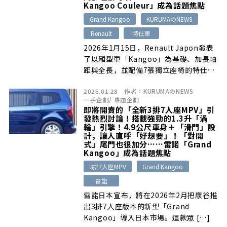
Kangoo Couleur」成為話題焦點
Grand Kangoo
KURUMAのNEWS
Renault
特仕車
2026年1月15日，Renault Japon發表
了以廂型車「Kangoo」為基礎、加長軸
距與全長，並配備7張獨立座椅的特仕
車…
2026.01.28
作者：
KURUMAのNEWS
一手企劃
/
專題企劃
即將開賣的「全新3排7人座MPV」引
發熱烈討論！搭載強勁的1.3升「渦
輪」引擎！4.9公尺車身＋「滑門」設
計，讓人直呼「好想要」！「對開
式」尾門也很加分……雷諾「Grand
Kangoo」成為話題焦點
3排7人座MPV
Grand Kangoo
雷諾
雷諾日本宣布，將在2026年2月把康谷推
出3排7人座版本的新型「Grand
Kangoo」導入日本市場。這款眾 […]