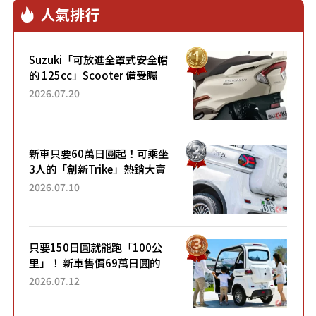
人氣排行
Suzuki「可放進全罩式安全帽
的 125cc」Scooter 備受矚
目！採用全新流線設計與各項
2026.07.20
升級，騎乘更加舒適！已陸續
開始出口的新款「B...
新車只要60萬日圓起！可乘坐
3人的「創新Trike」熱銷大賣
成為人氣車款！「養車成本真
2026.07.10
的超便宜！」「150日圓就能
跑100公里」「小朋友坐得...
只要150日圓就能跑「100公
里」！ 新車售價69萬日圓的
「3人座」Trike大受歡迎！ 順
2026.07.12
應時代需求，究竟為何能迅速
熱賣？