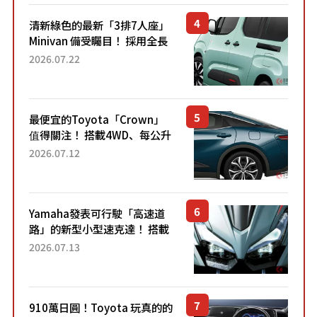
清新綠色的最新「3排7人座」
Minivan 備受矚目！ 採用全長
4.7公尺剛剛好的車身尺寸與
2026.07.22
「滑門」設計！ 還推出467萬
元日圓起的5人座版...
最便宜的Toyota「Crown」
值得關注！ 搭載4WD、每公升
22.4公里低油耗表現超亮眼！
2026.07.12
配備豐富、超越售價水準，堪
稱高CP值代表的「...
Yamaha發表可行駛「高速道
路」的新型小型速克達！ 搭載
能享受超強勁「渦輪感」的動
2026.07.13
力系統！ 採用與高階「Super
Sport」車款相同的...
910萬日圓！Toyota 玩真的的