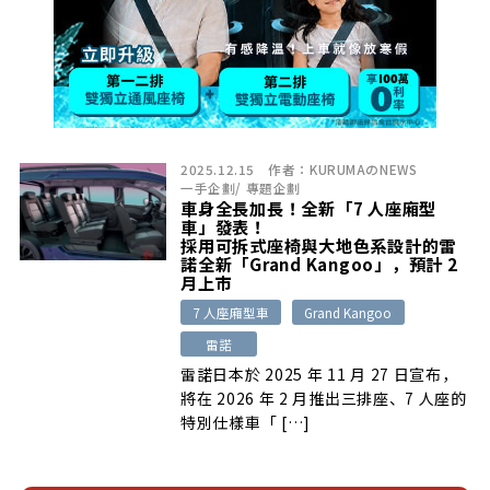
2025.12.15
作者：
KURUMAのNEWS
一手企劃
/
專題企劃
車身全長加長！全新「7 人座廂型
車」發表！
採用可拆式座椅與大地色系設計的雷
諾全新「Grand Kangoo」，預計 2
月上市
7 人座廂型車
Grand Kangoo
雷諾
雷諾日本於 2025 年 11 月 27 日宣布，
將在 2026 年 2 月推出三排座、7 人座的
特別仕樣車「 […]