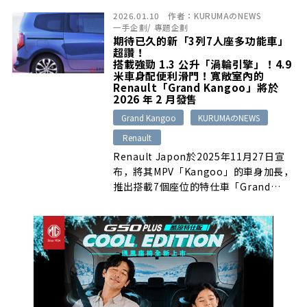
2026.01.10
作者：
KURUMAのNEWS
一手企劃
/
專題企劃
期待已久的新「3列7人座多功能車」
超讚！
搭載強勁 1.3 公升「渦輪引擎」！4.9
米車身配便利滑門！寬敞室內的
Renault「Grand Kangoo」將於
2026 年 2 月發售
Grand Kangoo
KURUMAのNEWS
Renault
Renault Japon於2025年11月27日宣
布，將其MPV「Kangoo」的車身加長，
推出搭載7個座位的特仕車「Grand
Kangoo」…