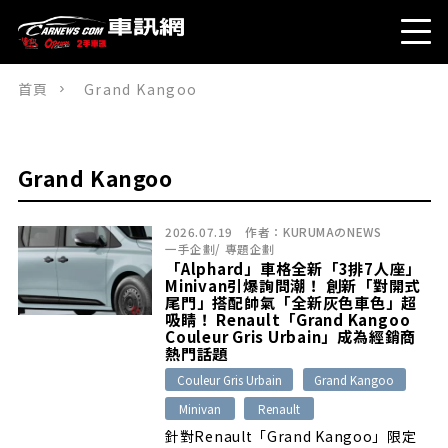
首頁
Grand Kangoo
Grand Kangoo
2026.07.19
作者：
KURUMAのNEWS
一手企劃
/
專題企劃
「Alphard」車格全新「3排7人座」
Minivan引爆詢問潮！ 創新「對開式
尾門」搭配帥氣「全新灰色車色」超
吸睛！ Renault「Grand Kangoo
Couleur Gris Urbain」成為經銷商
熱門話題
Couleur Gris Urbain
Grand Kangoo
Minivan
Renault
針對Renault「Grand Kangoo」限定