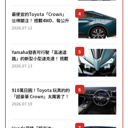
元日圓起的5人座版...
最便宜的Toyota「Crown」
值得關注！ 搭載4WD、每公升
22.4公里低油耗表現超亮眼！
2026.07.12
配備豐富、超越售價水準，堪
稱高CP值代表的「...
Yamaha發表可行駛「高速道
路」的新型小型速克達！ 搭載
能享受超強勁「渦輪感」的動
2026.07.13
力系統！ 採用與高階「Super
Sport」車款相同的...
910萬日圓！Toyota 玩真的的
「超豪華 Crown」太厲害了！
採用由「匠人技藝」打造的
2026.07.19
「專屬車色」與運動化「底盤
設定」！還配備專屬豪華...