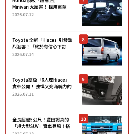
Honda頂級「超省油」
Minivan 太厲害！ 採用豪華
「真皮座椅」與專屬「黑色內
2026.07.12
裝」！ 每公升可跑約20公里，
兼具優異節能表現與舒適
「三...
Toyota 全新「Hiace」引發熱
烈迴響！「終於有信心下訂
了！」「哪個等級交車最
2026.07.14
快？」討論不斷！但下訂後竟
然還要等「超過半年」才能交
車？...
Toyota高級「6人座Hiace」
實車公開！ 強悍又充滿魄力的
「全黑設計」搭配特別「豪華
2026.07.11
內裝」！ Premium打造的「限
定Bruno」由...
全長超過5公尺！豐田認真的
「超大型SUV」實車登場！搭
載後輪也會轉向的「四輪轉
2026.07.18