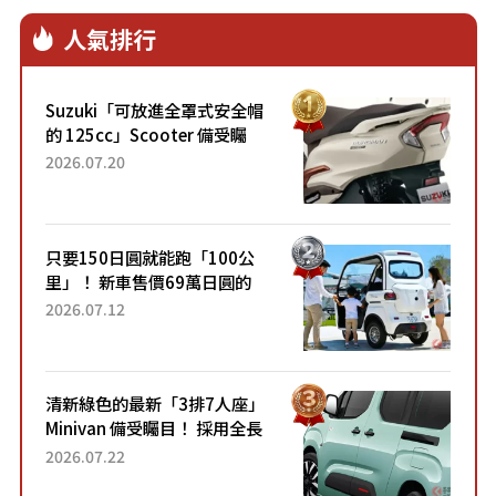
人氣排行
Suzuki「可放進全罩式安全帽
的 125cc」Scooter 備受矚
目！採用全新流線設計與各項
2026.07.20
升級，騎乘更加舒適！已陸續
開始出口的新款「B...
只要150日圓就能跑「100公
里」！ 新車售價69萬日圓的
「3人座」Trike大受歡迎！ 順
2026.07.12
應時代需求，究竟為何能迅速
熱賣？
清新綠色的最新「3排7人座」
Minivan 備受矚目！ 採用全長
4.7公尺剛剛好的車身尺寸與
2026.07.22
「滑門」設計！ 還推出467萬