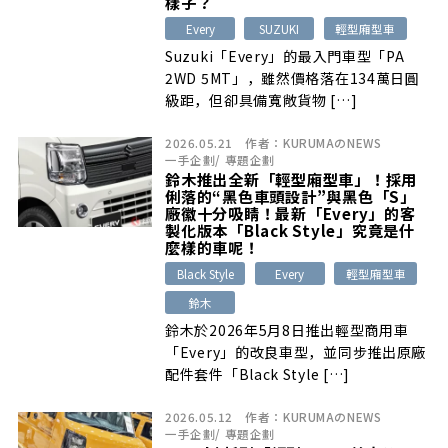
樣子？
Every
SUZUKI
輕型廂型車
Suzuki「Every」的最入門車型「PA
2WD 5MT」，雖然價格落在134萬日圓
級距，但卻具備寬敞貨物 […]
2026.05.21
作者：
KURUMAのNEWS
一手企劃
/
專題企劃
鈴木推出全新「輕型廂型車」！採用
俐落的“黑色車頭設計”與黑色「S」
廠徽十分吸睛！最新「Every」的客
製化版本「Black Style」究竟是什
麼樣的車呢！
Black Style
Every
輕型廂型車
鈴木
鈴木於2026年5月8日推出輕型商用車
「Every」的改良車型，並同步推出原廠
配件套件「Black Style […]
2026.05.12
作者：
KURUMAのNEWS
一手企劃
/
專題企劃