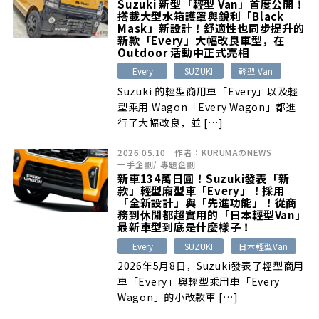
Suzuki 新型「輕型 Van」首度公開！
搭載大型水箱護罩與銳利「Black
Mask」新設計！舒適性也同步提升的
新款「Every」大幅改良車型，在
Outdoor 活動中正式亮相
Every
SUZUKI
輕型 Van
Suzuki 的輕型商用車「Every」以及輕
型乘用 Wagon「Every Wagon」都進
行了大幅改良，並 […]
2026.05.10
作者：
KURUMAのNEWS
一手企劃
/
專題企劃
新車134萬日圓！Suzuki發表「新
款」輕型廂型車「Every」！採用
「全新設計」與「先進功能」！從商
務到休閒都超實用的「日本輕型Van」
最新車型到底是什麼樣子！
Every
SUZUKI
日本輕型Van
2026年5月8日，Suzuki發表了輕型商用
車「Every」與輕型乘用車「Every
Wagon」的小改款車 […]