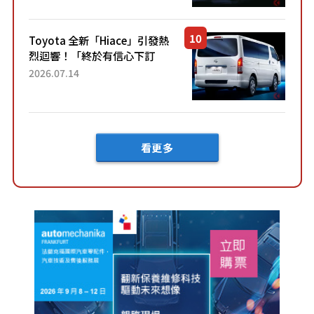
兼具優異節能表現與舒適
「三...
Toyota 全新「Hiace」引發熱
烈迴響！「終於有信心下訂
了！」「哪個等級交車最
2026.07.14
快？」討論不斷！但下訂後竟
然還要等「超過半年」才能交
車？...
看更多