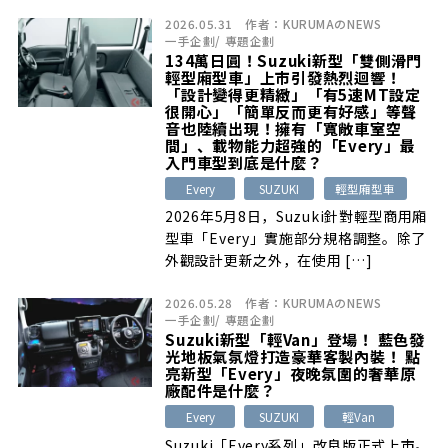
2026.05.31
作者：
KURUMAのNEWS
一手企劃
/
專題企劃
134萬日圓！Suzuki新型「雙側滑門
輕型廂型車」上市引發熱烈迴響！
「設計變得更精緻」「有5速MT設定
很開心」「簡單反而更有好感」等聲
音也陸續出現！擁有「寬敞車室空
間」、載物能力超強的「Every」最
入門車型到底是什麼？
Every
SUZUKI
輕型廂型車
2026年5月8日，Suzuki針對輕型商用廂
型車「Every」實施部分規格調整。除了
外觀設計更新之外，在使用 […]
2026.05.28
作者：
KURUMAのNEWS
一手企劃
/
專題企劃
Suzuki新型「輕Van」登場！ 藍色發
光地板氣氛燈打造豪華客製內裝！ 點
亮新型「Every」夜晚氛圍的奢華原
廠配件是什麼？
Every
SUZUKI
輕Van
Suzuki「Every系列」改良版正式上市。