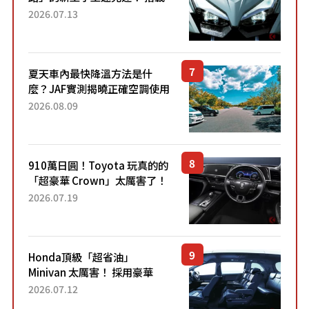
能享受超強勁「渦輪感」的動
2026.07.13
力系統！ 採用與高階「Super
Sport」車款相同的...
夏天車內最快降溫方法是什
麼？JAF實測揭曉正確空調使用
方式
2026.08.09
910萬日圓！Toyota 玩真的的
「超豪華 Crown」太厲害了！
採用由「匠人技藝」打造的
2026.07.19
「專屬車色」與運動化「底盤
設定」！還配備專屬豪華...
Honda頂級「超省油」
Minivan 太厲害！ 採用豪華
「真皮座椅」與專屬「黑色內
2026.07.12
裝」！ 每公升可跑約20公里，