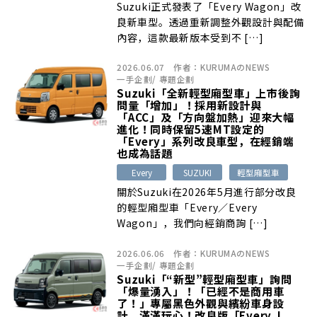
Suzuki正式發表了「Every Wagon」改
良新車型。透過重新調整外觀設計與配備
內容，這款最新版本受到不 […]
2026.06.07
作者：
KURUMAのNEWS
一手企劃
/
專題企劃
Suzuki「全新輕型廂型車」上市後詢
問量「增加」！採用新設計與
「ACC」及「方向盤加熱」迎來大幅
進化！同時保留5速MT設定的
「Every」系列改良車型，在經銷端
也成為話題
Every
SUZUKI
輕型廂型車
關於Suzuki在2026年5月進行部分改良
的輕型廂型車「Every／Every
Wagon」，我們向經銷商詢 […]
2026.06.06
作者：
KURUMAのNEWS
一手企劃
/
專題企劃
Suzuki「“新型”輕型廂型車」詢問
「爆量湧入」！「已經不是商用車
了！」專屬黑色外觀與繽紛車身設
計，滿滿玩心！改良版「Every J