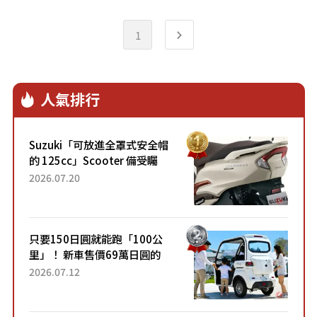
1
人氣排行
Suzuki「可放進全罩式安全帽
的 125cc」Scooter 備受矚
目！採用全新流線設計與各項
2026.07.20
升級，騎乘更加舒適！已陸續
開始出口的新款「B...
只要150日圓就能跑「100公
里」！ 新車售價69萬日圓的
「3人座」Trike大受歡迎！ 順
2026.07.12
應時代需求，究竟為何能迅速
熱賣？