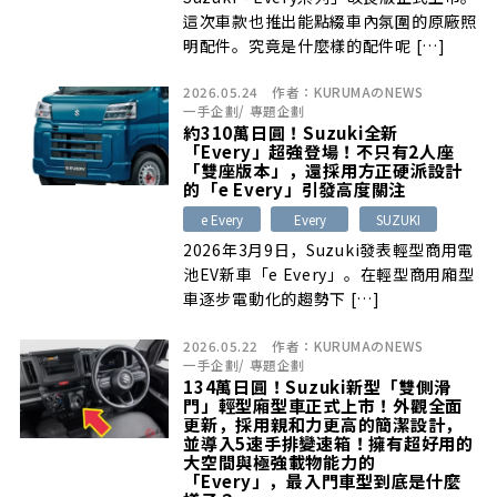
這次車款也推出能點綴車內氛圍的原廠照
明配件。究竟是什麼樣的配件呢 […]
2026.05.24
作者：
KURUMAのNEWS
一手企劃
/
專題企劃
約310萬日圓！Suzuki全新
「Every」超強登場！不只有2人座
「雙座版本」，還採用方正硬派設計
的「e Every」引發高度關注
e Every
Every
SUZUKI
2026年3月9日，Suzuki發表輕型商用電
池EV新車「e Every」。在輕型商用廂型
車逐步電動化的趨勢下 […]
2026.05.22
作者：
KURUMAのNEWS
一手企劃
/
專題企劃
134萬日圓！Suzuki新型「雙側滑
門」輕型廂型車正式上市！外觀全面
更新，採用親和力更高的簡潔設計，
並導入5速手排變速箱！擁有超好用的
大空間與極強載物能力的
「Every」，最入門車型到底是什麼