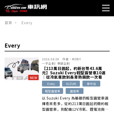
首頁
Every
Every
2026.08.09
作者：
MOBY
一手企劃
/
專題企劃
【213萬日圓起，約新台幣43.6萬
元】Suzuki Every輕型露營車10選
｜從冷氣車款到長青熱銷款一次看
NEW
Every
SUZUKI
車中泊
輕型露營車
露營車
以 Suzuki Every 為基礎的輕型露營車選
擇愈來愈多，從約213萬日圓起的簡約輕
型露營車，到配備12V冷氣、鋰電池與太