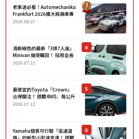
老車迷必看！Automechanika
Frankfurt 2026擴大經典車專
區 1954年珍稀古董車現場修復
2026.08.07
清新綠色的最新「3排7人座」
Minivan 備受矚目！ 採用全長
4.7公尺剛剛好的車身尺寸與
2026.07.22
「滑門」設計！ 還推出467萬
元日圓起的5人座版...
最便宜的Toyota「Crown」
值得關注！ 搭載4WD、每公升
22.4公里低油耗表現超亮眼！
2026.07.12
配備豐富、超越售價水準，堪
稱高CP值代表的「...
Yamaha發表可行駛「高速道
路」的新型小型速克達！ 搭載