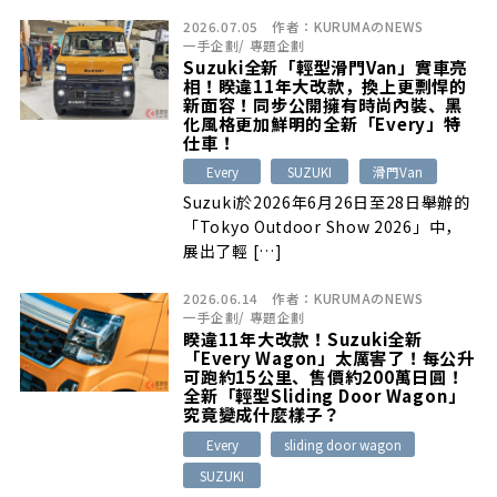
陽能板的高階車款皆有。本篇整理10款
2026.07.05
作者：
KURUMAのNEWS
具代表性的 Every 輕型露營車。
一手企劃
/
專題企劃
Suzuki全新「輕型滑門Van」實車亮
相！睽違11年大改款，換上更剽悍的
新面容！同步公開擁有時尚內裝、黑
化風格更加鮮明的全新「Every」特
仕車！
Every
SUZUKI
滑門Van
Suzuki於2026年6月26日至28日舉辦的
「Tokyo Outdoor Show 2026」中，
展出了輕 […]
2026.06.14
作者：
KURUMAのNEWS
一手企劃
/
專題企劃
睽違11年大改款！Suzuki全新
「Every Wagon」太厲害了！每公升
可跑約15公里、售價約200萬日圓！
全新「輕型Sliding Door Wagon」
究竟變成什麼樣子？
Every
sliding door wagon
SUZUKI