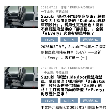
[…]
2026.07.18
作者：
KURUMAのNEWS
一手企劃
/
專題企劃
Suzuki「新型滑門輕型廂型車」超有
吸引力！採用創新的「Daihatsu風格
車頭設計」，實用性更是出色！擁有
不像輕型廂型車的「靜肅性」，全新
「e Every」究竟有哪些特色？
e Every
SUZUKI
輕型廂型車
2026年3月9日，Suzuki正式推出品牌首
款輕型商用純電動車（BEV）——全新
「e Every」。現在就一 […]
2026.06.21
作者：
KURUMAのNEWS
一手企劃
/
專題企劃
Suzuki「新型slide door輕型廂型
車」受到關注！採用嶄新「Daihatsu
臉」設計＆也提供精簡「2人座」規
格！主打實用取向的新型「e Every」
到底是什麼車？
e Every
SUZUKI
輕型廂型車
本文將介紹鈴木於2026年3月開始販售的