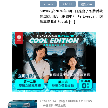
e Every
SUZUKI
輕型Van
Suzuki於2026年3月9日推出了品牌首款
輕型商用EV（電動車）「e Every」。這
款車搭載由Suzuk […]
2026.05.24
作者：
KURUMAのNEWS
一手企劃
/
專題企劃