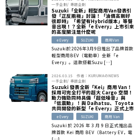
一手企劃
/
專題企劃
Suzuki「全新」輕型商用Van發表引
發「正反兩極」討論！「油價高剛好
很即時」「希望有Hybrid版本」等聲
音出現！？全新「e Every」上市引來
的高度關注是什麼呢
e Every
SUZUKI
商用Van
Suzuki於2026年3月9日推出了品牌首款
輕型商用BEV（電動車）全新「e
Every」。這款搭載Suzu […]
2026.03.15
作者：
KURUMAのNEWS
一手企劃
/
專題企劃
Suzuki 發表全新「Kei」商用 Van！
採用可完全打平的超大 Cargo 空間！
動力強勁同時具備「超低噪音」與
「低震動」！與 Daihatsu、Toyota
共同開發的新型「e Every」正式上市
e Every
SUZUKI
商用 Van
Suzuki 於 2026 年 3 月 9 日正式推出品
牌首款 Kei 商用 BEV（Battery EV，電
[…]