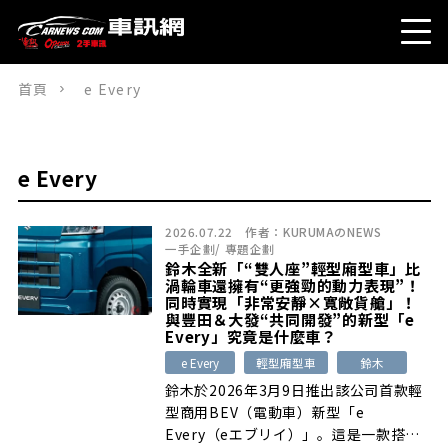
首頁
e Every
e Every
2026.07.22
作者：
KURUMAのNEWS
一手企劃
/
專題企劃
鈴木全新「“雙人座”輕型廂型車」比
渦輪車還擁有“更強勁的動力表現”！
同時實現「非常安靜×寬敞貨艙」！
與豐田＆大發“共同開發”的新型「e
Every」究竟是什麼車？
e Every
輕型廂型車
鈴木
鈴木於2026年3月9日推出該公司首款輕
型商用BEV（電動車）新型「e
Every（eエブリイ）」。這是一款搭