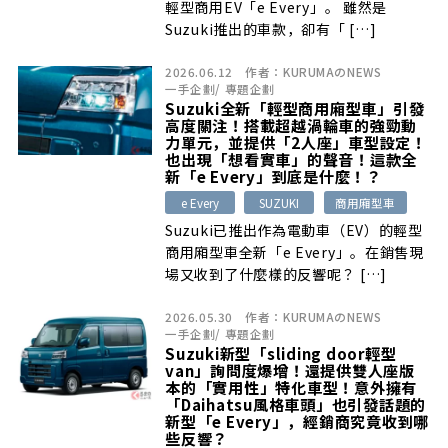
輕型商用EV「e Every」。 雖然是
Suzuki推出的車款，卻有「 […]
2026.06.12
作者：
KURUMAのNEWS
一手企劃
/
專題企劃
Suzuki全新「輕型商用廂型車」引發
高度關注！搭載超越渦輪車的強勁動
力單元，並提供「2人座」車型設定！
也出現「想看實車」的聲音！這款全
新「e Every」到底是什麼！？
e Every
SUZUKI
商用廂型車
Suzuki已推出作為電動車（EV）的輕型
商用廂型車全新「e Every」。在銷售現
場又收到了什麼樣的反響呢？ […]
2026.05.30
作者：
KURUMAのNEWS
一手企劃
/
專題企劃
Suzuki新型「sliding door輕型
van」詢問度爆增！還提供雙人座版
本的「實用性」特化車型！意外擁有
「Daihatsu風格車頭」也引發話題的
新型「e Every」，經銷商究竟收到哪
些反響？