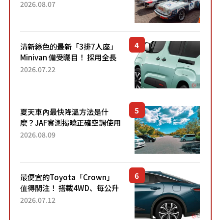
區 1954年珍稀古董車現場修復
2026.08.07
清新綠色的最新「3排7人座」
Minivan 備受矚目！ 採用全長
4.7公尺剛剛好的車身尺寸與
2026.07.22
「滑門」設計！ 還推出467萬
元日圓起的5人座版...
夏天車內最快降溫方法是什
麼？JAF實測揭曉正確空調使用
方式
2026.08.09
最便宜的Toyota「Crown」
值得關注！ 搭載4WD、每公升
22.4公里低油耗表現超亮眼！
2026.07.12
配備豐富、超越售價水準，堪
稱高CP值代表的「...