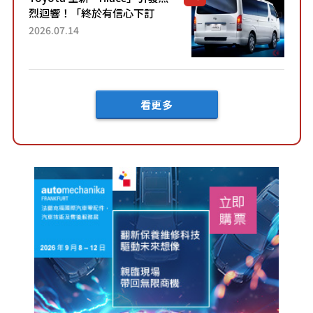
烈迴響！「終於有信心下訂
了！」「哪個等級交車最
2026.07.14
快？」討論不斷！但下訂後竟
然還要等「超過半年」才能交
車？...
看更多