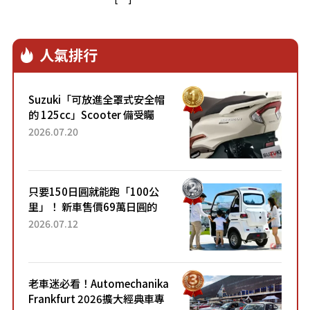
人氣排行
Suzuki「可放進全罩式安全帽
的 125cc」Scooter 備受矚
目！採用全新流線設計與各項
2026.07.20
升級，騎乘更加舒適！已陸續
開始出口的新款「B...
只要150日圓就能跑「100公
里」！ 新車售價69萬日圓的
「3人座」Trike大受歡迎！ 順
2026.07.12
應時代需求，究竟為何能迅速
熱賣？
老車迷必看！Automechanika
Frankfurt 2026擴大經典車專