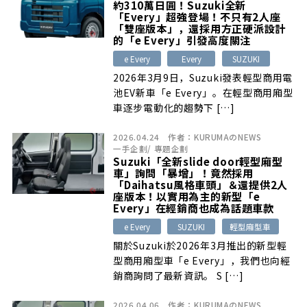
約310萬日圓！Suzuki全新
「Every」超強登場！不只有2人座
「雙座版本」，還採用方正硬派設計
的「e Every」引發高度關注
e Every
Every
SUZUKI
2026年3月9日，Suzuki發表輕型商用電
池EV新車「e Every」。在輕型商用廂型
車逐步電動化的趨勢下 […]
2026.04.24
作者：
KURUMAのNEWS
一手企劃
/
專題企劃
Suzuki「全新slide door輕型廂型
車」詢問「暴增」！竟然採用
「Daihatsu風格車頭」＆還提供2人
座版本！以實用為主的新型「e
Every」在經銷商也成為話題車款
e Every
SUZUKI
輕型廂型車
關於Suzuki於2026年3月推出的新型輕
型商用廂型車「e Every」，我們也向經
銷商詢問了最新資訊。 S […]
2026.04.06
作者：
KURUMAのNEWS