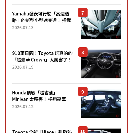
Yamaha發表可行駛「高速道
路」的新型小型速克達！ 搭載
能享受超強勁「渦輪感」的動
2026.07.13
力系統！ 採用與高階「Super
Sport」車款相同的...
910萬日圓！Toyota 玩真的的
「超豪華 Crown」太厲害了！
採用由「匠人技藝」打造的
2026.07.19
「專屬車色」與運動化「底盤
設定」！還配備專屬豪華...
Honda頂級「超省油」
Minivan 太厲害！ 採用豪華
「真皮座椅」與專屬「黑色內
2026.07.12
裝」！ 每公升可跑約20公里，
兼具優異節能表現與舒適
「三...
Toyota 全新「Hiace」引發熱