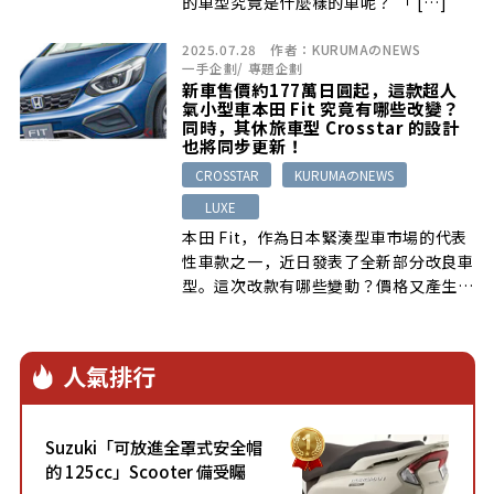
的車型究竟是什麼樣的車呢？ 「 […]
2025.07.28
作者：
KURUMAのNEWS
一手企劃
/
專題企劃
新車售價約177萬日圓起，這款超人
氣小型車本田 Fit 究竟有哪些改變？
同時，其休旅車型 Crosstar 的設計
也將同步更新！
CROSSTAR
KURUMAのNEWS
LUXE
本田 Fit，作為日本緊湊型車市場的代表
性車款之一，近日發表了全新部分改良車
型。這次改款有哪些變動？價格又產生
[…]
人氣排行
Suzuki「可放進全罩式安全帽
的 125cc」Scooter 備受矚