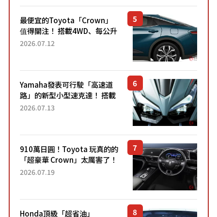
最便宜的Toyota「Crown」
值得關注！ 搭載4WD、每公升
22.4公里低油耗表現超亮眼！
2026.07.12
配備豐富、超越售價水準，堪
稱高CP值代表的「...
Yamaha發表可行駛「高速道
路」的新型小型速克達！ 搭載
能享受超強勁「渦輪感」的動
2026.07.13
力系統！ 採用與高階「Super
Sport」車款相同的...
910萬日圓！Toyota 玩真的的
「超豪華 Crown」太厲害了！
採用由「匠人技藝」打造的
2026.07.19
「專屬車色」與運動化「底盤
設定」！還配備專屬豪華...
Honda頂級「超省油」