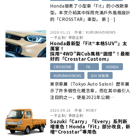
Honda發表了小型車「Fit」的小改款車
型。本次介紹其中採用充滿戶外風格設計
的「CROSSTAR」車型。 新 […]
2026.01.11
作者：
KURUMAのNEWS
一手企劃
/
專題企劃
Honda最新型「Fit“本格SUV”」太
厲害！
採用“4WD”與Cub風格“圓燈”！最剛
好的「Crosstar Custom」
CROSSTAR
Fit
HONDA
KURUMAのNEWS
SUV 休旅車
東京車展（Tokyo Auto Salon）歷年展
示了許多個性化概念車，而在其中最引人
注目的之一，便是2021年公開…
2025.09.16
作者：
MOBY
一手企劃
/
專題企劃
Suzuki「Carry」「Every」系列新
增車色！Honda「Fit」部分改良，新
增“Crosstar”專用色