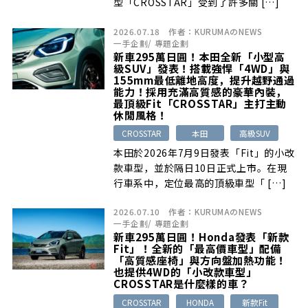
型「CROSSTAR」受到了許多關 […]
2026.07.18
作者：
KURUMAのNEWS
一手企劃
/
專題企劃
新車295萬日圓！本田全新「小型高
級SUV」發表！搭載強悍「4WD」與
155mm最低離地高度，提升越野通過
能力！採用充滿高質感的豪華內裝，
最頂級Fit「CROSSTAR」主打主動
休閒風格！
CROSSTAR
本田
高級SUV
本田於2026年7月9日發表「Fit」的小改
款車型，並於隔日10日正式上市。在現
行車系中，定位最高的頂級車型「 […]
2026.07.10
作者：
KURUMAのNEWS
一手企劃
/
專題企劃
新車295萬日圓！Honda發表「新款
Fit」！全新的「最高價車型」配備
「高質感座椅」與方向盤加熱功能！
也提供4WD的「小改款車型」
CROSSTAR是什麼樣的車？
CROSSTAR
HONDA
新款Fit