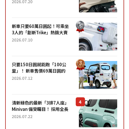
目！採用全新流線設計與各項
2026.07.20
升級，騎乘更加舒適！已陸續
開始出口的新款「B...
新車只要60萬日圓起！可乘坐
3人的「創新Trike」熱銷大賣
成為人氣車款！「養車成本真
2026.07.10
的超便宜！」「150日圓就能
跑100公里」「小朋友坐得...
只要150日圓就能跑「100公
里」！ 新車售價69萬日圓的
「3人座」Trike大受歡迎！ 順
2026.07.12
應時代需求，究竟為何能迅速
熱賣？
清新綠色的最新「3排7人座」
Minivan 備受矚目！ 採用全長
4.7公尺剛剛好的車身尺寸與
2026.07.22
「滑門」設計！ 還推出467萬
元日圓起的5人座版...