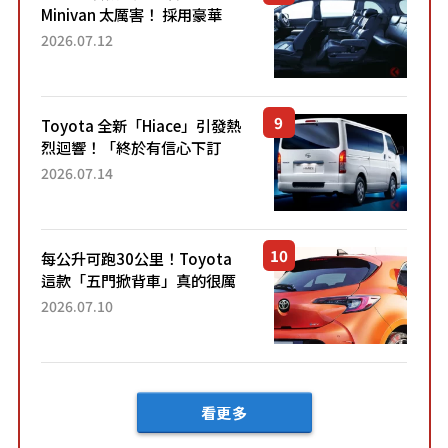
Minivan 太厲害！ 採用豪華
「真皮座椅」與專屬「黑色內
2026.07.12
裝」！ 每公升可跑約20公里，
兼具優異節能表現與舒適
「三...
Toyota 全新「Hiace」引發熱
烈迴響！「終於有信心下訂
了！」「哪個等級交車最
2026.07.14
快？」討論不斷！但下訂後竟
然還要等「超過半年」才能交
車？...
每公升可跑30公里！Toyota
這款「五門掀背車」真的很厲
害！ 擁有全長4.3公尺的「剛剛
2026.07.10
好車身尺寸」，配備全面升
級！ 採Hybrid專屬設...
看更多