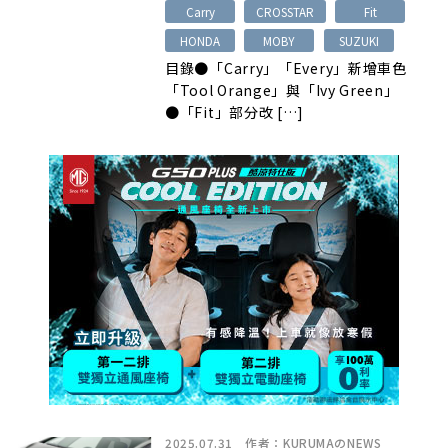
Carry
CROSSTAR
Fit
HONDA
MOBY
SUZUKI
目錄●「Carry」「Every」新增車色
「Tool Orange」與「Ivy Green」
●「Fit」部分改 […]
2025.07.31
作者：
KURUMAのNEWS