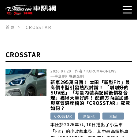
首頁
CROSSTAR
CROSSTAR
2026.07.20
作者：
KURUMAのNEWS
一手企劃
/
專題企劃
新車295萬日圓！ 本田「新型Fit」最
高價車型引發熱烈討論！ 「剛剛好的
SUV感」「考量內裝與配備後價格合
理」獲得大量好評！ 配備方向盤加熱
與高質感座椅的「CROSSTAR」究竟
如何？
CROSSTAR
新型Fit
本田
本田於2026年7月10日推出了小型車
「Fit」的小改款車型。其中最高價格車