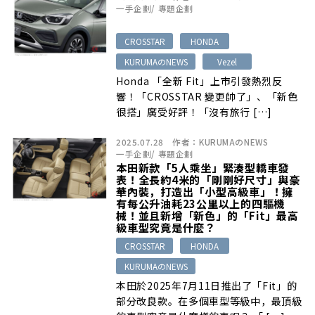
一手企劃
/
專題企劃
CROSSTAR
HONDA
KURUMAのNEWS
Vezel
Honda 「全新 Fit」上市引發熱烈反
響！「CROSSTAR 變更帥了」、「新色
很搭」廣受好評！「沒有旅行 […]
2025.07.28
作者：
KURUMAのNEWS
一手企劃
/
專題企劃
本田新款「5人乘坐」緊湊型轎車發
表！全長約4米的「剛剛好尺寸」與豪
華內裝，打造出「小型高級車」！擁
有每公升油耗23公里以上的四驅機
械！並且新增「新色」的「Fit」最高
級車型究竟是什麼？
CROSSTAR
HONDA
KURUMAのNEWS
本田於2025年7月11日推出了「Fit」的
部分改良款。在多個車型等級中，最頂級