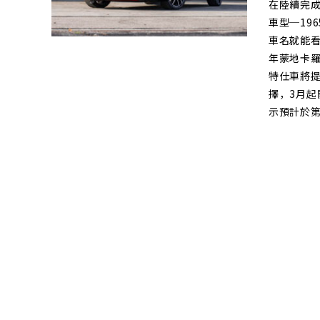
在陸續完成
車型─196
車名就能看
年蒙地卡
特仕車將提供
擇，3月起
示預計於