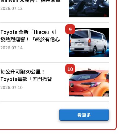
「真皮座椅」與專屬「黑色
2026.07.12
內裝」！ 每公升可跑約20
公里，兼具優異節能表現與
舒適「三...
Toyota 全新「Hiace」引
發熱烈迴響！「終於有信心
下訂了！」「哪個等級交車
2026.07.14
最快？」討論不斷！但下訂
後竟然還要等「超過半年」
才能交車？...
每公升可跑30公里！
Toyota這款「五門掀背
車」真的很厲害！ 擁有全
2026.07.10
長4.3公尺的「剛剛好車身
尺寸」，配備全面升級！
採Hybrid專屬設...
看更多