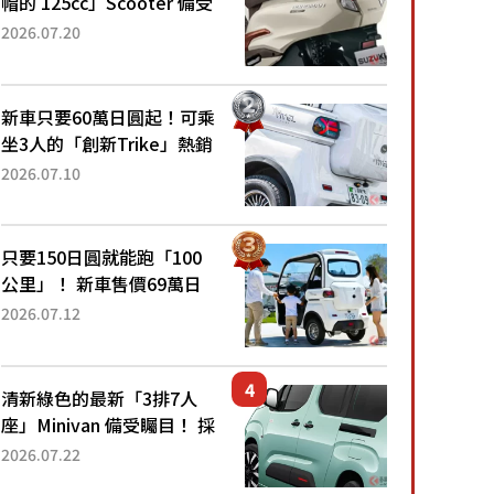
帽的 125cc」Scooter 備受
矚目！採用全新流線設計與
2026.07.20
各項升級，騎乘更加舒適！
已陸續開始出口的新款
「B...
新車只要60萬日圓起！可乘
坐3人的「創新Trike」熱銷
大賣成為人氣車款！「養車
2026.07.10
成本真的超便宜！」「150
日圓就能跑100公里」「小
朋友坐得...
只要150日圓就能跑「100
公里」！ 新車售價69萬日
圓的「3人座」Trike大受歡
2026.07.12
迎！ 順應時代需求，究竟
為何能迅速熱賣？
清新綠色的最新「3排7人
座」Minivan 備受矚目！ 採
用全長4.7公尺剛剛好的車
2026.07.22
身尺寸與「滑門」設計！