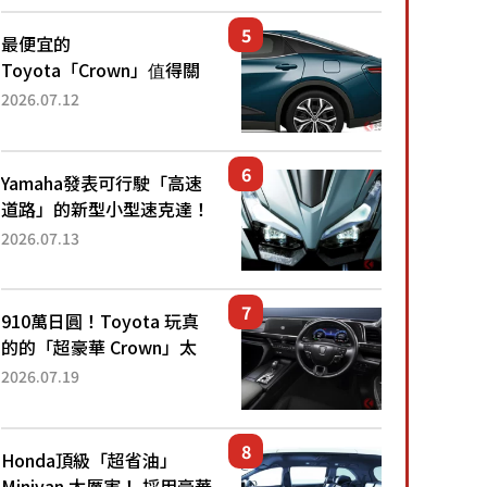
還推出467萬元日圓起的5
人座版...
最便宜的
Toyota「Crown」值得關
注！ 搭載4WD、每公升
2026.07.12
22.4公里低油耗表現超亮
眼！ 配備豐富、超越售價
水準，堪稱高CP值代表的
Yamaha發表可行駛「高速
「...
道路」的新型小型速克達！
搭載能享受超強勁「渦輪
2026.07.13
感」的動力系統！ 採用與
高階「Super Sport」車款
相同的...
910萬日圓！Toyota 玩真
的的「超豪華 Crown」太
厲害了！採用由「匠人技
2026.07.19
藝」打造的「專屬車色」與
運動化「底盤設定」！還配
備專屬豪華...
Honda頂級「超省油」
Minivan 太厲害！ 採用豪華