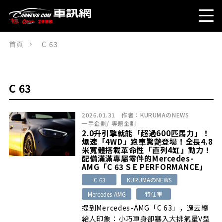
首頁
C 63
C 63
2026.01.31
作者：
KURUMAのNEWS
一手企劃
/
專題企劃
2.0升引擎就能「超過600匹馬力」！
爆速「4WD」跑車驚艷登場！全長4.8
米寬體搭載革命性「直列4缸」動力！
配備滿滿專屬零件的Mercedes-
AMG「C 63 S E PERFORMANCE」
C 63
KURUMAのNEWS
Mercedes-AMG
特仕車
提到Mercedes-AMG「C 63」，過去總
給人印象：小巧車身卻塞入大排氣量V型