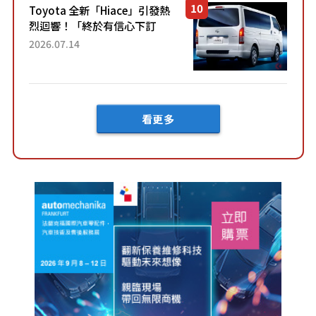
Toyota 全新「Hiace」引發熱
烈迴響！「終於有信心下訂
了！」「哪個等級交車最
2026.07.14
快？」討論不斷！但下訂後竟
然還要等「超過半年」才能交
車？...
看更多