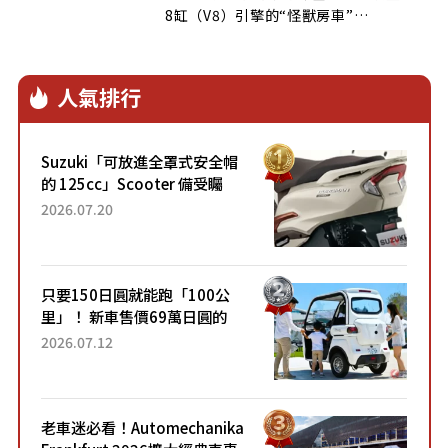
8缸（V8）引擎的“怪獸房車”…
人氣排行
Suzuki「可放進全罩式安全帽
的 125cc」Scooter 備受矚
目！採用全新流線設計與各項
2026.07.20
升級，騎乘更加舒適！已陸續
開始出口的新款「B...
只要150日圓就能跑「100公
里」！ 新車售價69萬日圓的
「3人座」Trike大受歡迎！ 順
2026.07.12
應時代需求，究竟為何能迅速
熱賣？
老車迷必看！Automechanika