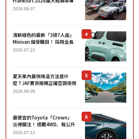
Frankfurt 2026擴大經典車專
區 1954年珍稀古董車現場修復
2026.08.07
清新綠色的最新「3排7人座」
Minivan 備受矚目！ 採用全長
4.7公尺剛剛好的車身尺寸與
2026.07.22
「滑門」設計！ 還推出467萬
元日圓起的5人座版...
夏天車內最快降溫方法是什
麼？JAF實測揭曉正確空調使用
方式
2026.08.09
最便宜的Toyota「Crown」
值得關注！ 搭載4WD、每公升
22.4公里低油耗表現超亮眼！
2026.07.12
配備豐富、超越售價水準，堪