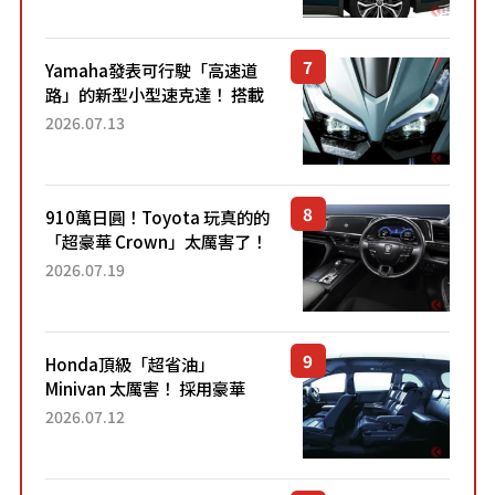
稱高CP值代表的「...
Yamaha發表可行駛「高速道
路」的新型小型速克達！ 搭載
能享受超強勁「渦輪感」的動
2026.07.13
力系統！ 採用與高階「Super
Sport」車款相同的...
910萬日圓！Toyota 玩真的的
「超豪華 Crown」太厲害了！
採用由「匠人技藝」打造的
2026.07.19
「專屬車色」與運動化「底盤
設定」！還配備專屬豪華...
Honda頂級「超省油」
Minivan 太厲害！ 採用豪華
「真皮座椅」與專屬「黑色內
2026.07.12
裝」！ 每公升可跑約20公里，
兼具優異節能表現與舒適
「三...