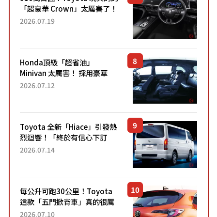
「超豪華 Crown」太厲害了！
採用由「匠人技藝」打造的
2026.07.19
「專屬車色」與運動化「底盤
設定」！還配備專屬豪華...
Honda頂級「超省油」
Minivan 太厲害！ 採用豪華
「真皮座椅」與專屬「黑色內
2026.07.12
裝」！ 每公升可跑約20公里，
兼具優異節能表現與舒適
「三...
Toyota 全新「Hiace」引發熱
烈迴響！「終於有信心下訂
了！」「哪個等級交車最
2026.07.14
快？」討論不斷！但下訂後竟
然還要等「超過半年」才能交
車？...
每公升可跑30公里！Toyota
這款「五門掀背車」真的很厲
害！ 擁有全長4.3公尺的「剛剛
2026.07.10