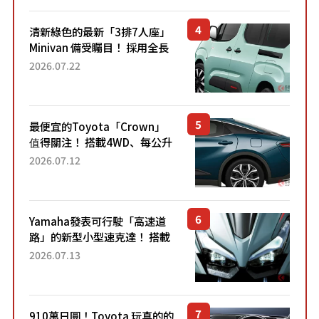
清新綠色的最新「3排7人座」
Minivan 備受矚目！ 採用全長
4.7公尺剛剛好的車身尺寸與
2026.07.22
「滑門」設計！ 還推出467萬
元日圓起的5人座版...
最便宜的Toyota「Crown」
值得關注！ 搭載4WD、每公升
22.4公里低油耗表現超亮眼！
2026.07.12
配備豐富、超越售價水準，堪
稱高CP值代表的「...
Yamaha發表可行駛「高速道
路」的新型小型速克達！ 搭載
能享受超強勁「渦輪感」的動
2026.07.13
力系統！ 採用與高階「Super
Sport」車款相同的...
910萬日圓！Toyota 玩真的的