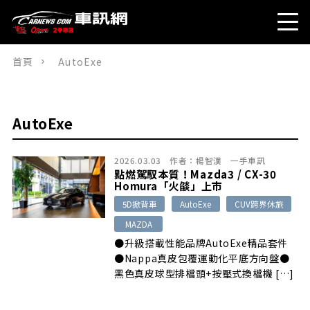
首頁
AutoExe
AutoExe
2026.03.03
作者：
楊智漢
一手車訊
點燃駕馭本質！Mazda3 / CX-30
Homura「火燄」上市
5D掀背車
AutoExe
CUV跨界休旅
MAZDA
●升級搭載性能品牌AutoExe精品套件
●Nappa真皮包覆運動化平底方向盤●
黑色真皮球型排檔頭+按壓式換檔機 […]