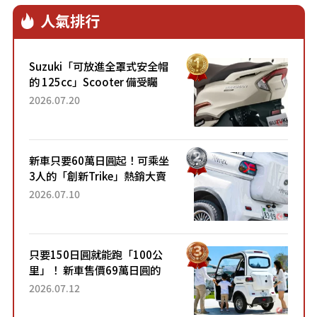
人氣排行
Suzuki「可放進全罩式安全帽
的 125cc」Scooter 備受矚
目！採用全新流線設計與各項
2026.07.20
升級，騎乘更加舒適！已陸續
開始出口的新款「B...
新車只要60萬日圓起！可乘坐
3人的「創新Trike」熱銷大賣
成為人氣車款！「養車成本真
2026.07.10
的超便宜！」「150日圓就能
跑100公里」「小朋友坐得...
只要150日圓就能跑「100公
里」！ 新車售價69萬日圓的
「3人座」Trike大受歡迎！ 順
2026.07.12
應時代需求，究竟為何能迅速
熱賣？