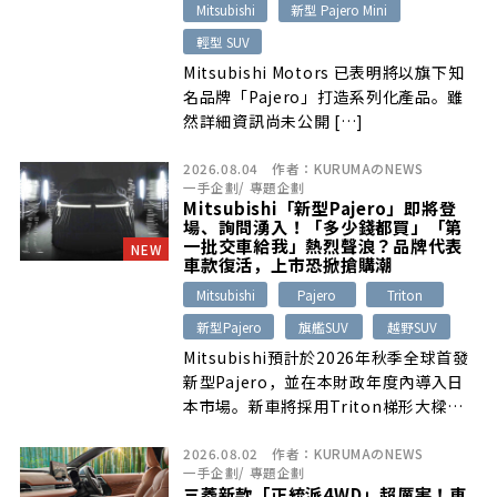
Mitsubishi
新型 Pajero Mini
輕型 SUV
Mitsubishi Motors 已表明將以旗下知
名品牌「Pajero」打造系列化產品。雖
然詳細資訊尚未公開 […]
2026.08.04
作者：
KURUMAのNEWS
一手企劃
/
專題企劃
Mitsubishi「新型Pajero」即將登
場、詢問湧入！「多少錢都買」「第
一批交車給我」熱烈聲浪？品牌代表
NEW
車款復活，上市恐掀搶購潮
Mitsubishi
Pajero
Triton
新型Pajero
旗艦SUV
越野SUV
Mitsubishi預計於2026年秋季全球首發
新型Pajero，並在本財政年度內導入日
本市場。新車將採用Triton梯形大樑底
盤，定位為專屬開發的品牌旗艦越野
2026.08.02
作者：
KURUMAのNEWS
SUV，並於泰國生產。日本經銷商表示，
一手企劃
/
專題企劃
已有大量舊車主與未能買到Final
三菱新款「正統派4WD」超厲害！車