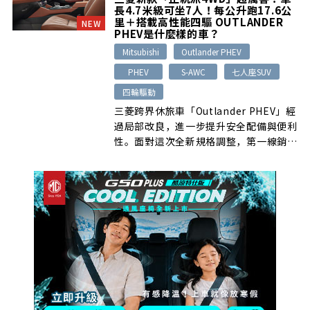
Edition的消費者主動詢問，上市初期可
長4.7米級可坐7人！每公升跑17.6公
能出現激烈搶購。
里＋搭載高性能四驅 OUTLANDER
NEW
PHEV是什麼樣的車？
Mitsubishi
Outlander PHEV
PHEV
S-AWC
七人座SUV
四輪驅動
三菱跨界休旅車「Outlander PHEV」經
過局部改良，進一步提升安全配備與便利
性。面對這次全新規格調整，第一線銷售
端出現了哪些反應呢？