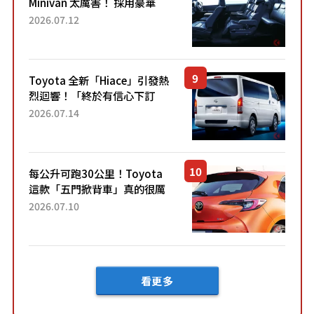
Minivan 太厲害！ 採用豪華
「真皮座椅」與專屬「黑色內
2026.07.12
裝」！ 每公升可跑約20公里，
兼具優異節能表現與舒適
「三...
Toyota 全新「Hiace」引發熱
烈迴響！「終於有信心下訂
了！」「哪個等級交車最
2026.07.14
快？」討論不斷！但下訂後竟
然還要等「超過半年」才能交
車？...
每公升可跑30公里！Toyota
這款「五門掀背車」真的很厲
害！ 擁有全長4.3公尺的「剛剛
2026.07.10
好車身尺寸」，配備全面升
級！ 採Hybrid專屬設...
看更多