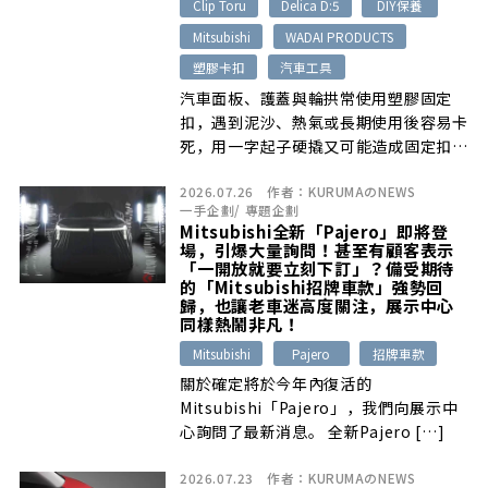
Clip Toru
Delica D:5
DIY保養
Mitsubishi
WADAI PRODUCTS
塑膠卡扣
汽車工具
汽車面板、護蓋與輪拱常使用塑膠固定
扣，遇到泥沙、熱氣或長期使用後容易卡
死，用一字起子硬撬又可能造成固定扣或
周邊飾板損傷。WADAI PRODUCTS推出
2026.07.26
作者：
KURUMAのNEWS
專用工具Clip Toru，透過前端夾爪與向
一手企劃
/
專題企劃
上抬升機構，只需握住把手就能完成夾取
Mitsubishi全新「Pajero」即將登
與拔除。本文以Mitsubishi Delica D:5
場，引爆大量詢問！甚至有顧客表示
實測其在引擎室及輪拱狹窄位置的實際效
「一開放就要立刻下訂」？備受期待
的「Mitsubishi招牌車款」強勢回
果。
歸，也讓老車迷高度關注，展示中心
同樣熱鬧非凡！
Mitsubishi
Pajero
招牌車款
關於確定將於今年內復活的
Mitsubishi「Pajero」，我們向展示中
心詢問了最新消息。 全新Pajero […]
2026.07.23
作者：
KURUMAのNEWS