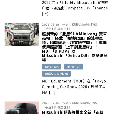
2026 年 7 月 16 日，Mitsubishi 宣布在
印尼市場推出 Compact SUV「Xpande
[…]
2026.07.19
作者：
KURUMAのNEWS
一手企劃
/
專題企劃
超創新的「雙層SUV Minivan」實車
亮相！ 搭載「啪地掀開」的液壓車
頂，瞬間變身「超寬敞空間」！ 還能
使用超舒適「上下舖雙層床」！
MDF「D:POP」以
Mitsubishi「Delica D:5」為基礎登
場！
Delica D:5
Mitsubishi
雙層SUV Minivan
MDF Equipment（MDF）在「Tokyo
Camping Car Show 2026」展出了以
Mit […]
2026.07.16
作者：
KURUMAのNEWS
一手企劃
/
專題企劃
Mitsubishi預告將推出全新「正統