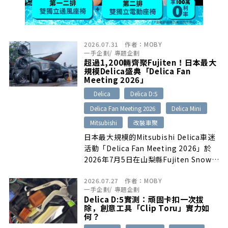
2026.07.31
作者：
MOBY
一手企劃
/
專題企劃
超過1,200輛齊聚Fujiten！日本最大
規模Delica盛典「Delica Fan
Meeting 2026」
Delica
Delica D:5
Delica Fan Meeting 2026
Delica Mini
Mitsubishi
改裝車聚
日本最大規模的Mitsubishi Delica車迷
活動「Delica Fan Meeting 2026」於
2026年7月5日在山梨縣Fujiten Snow
Resort舉行，全日本超過1,200輛歷代
2026.07.27
作者：
MOBY
Delica齊聚一堂。現場共有52家改裝零
一手企劃
/
專題企劃
配件、輪圈與輪胎品牌參展，最新
Delica D:5實測：頑固卡扣一次拔
Delica D:5改裝示範車、各式越野升級零
除，創意工具「Clip Toru」實力如
件及親子活動，共同展現Delica車系強
何？
大的凝聚力與多元改裝文化。