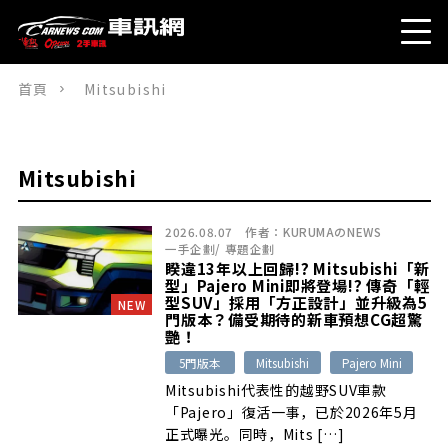
首頁
Mitsubishi
Mitsubishi
2026.08.07
作者：
KURUMAのNEWS
一手企劃
/
專題企劃
睽違13年以上回歸!? Mitsubishi「新
型」Pajero Mini即將登場!? 傳奇「輕
型SUV」採用「方正設計」並升級為5
NEW
門版本？備受期待的新車預想CG超驚
艷！
5門版本
Mitsubishi
Pajero Mini
Mitsubishi代表性的越野SUV車款
「Pajero」復活一事，已於2026年5月
正式曝光。同時，Mits […]