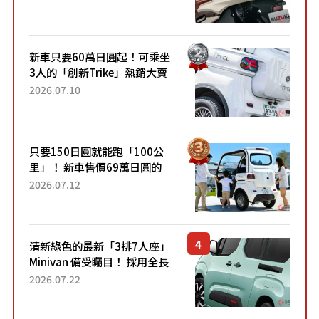
升級，騎乘更加舒適！已陸續
開始出口的新款「B...
新車只要60萬日圓起！可乘坐
3人的「創新Trike」熱銷大賣
成為人氣車款！「養車成本真
2026.07.10
的超便宜！」「150日圓就能
跑100公里」「小朋友坐得...
只要150日圓就能跑「100公
里」！ 新車售價69萬日圓的
「3人座」Trike大受歡迎！ 順
2026.07.12
應時代需求，究竟為何能迅速
熱賣？
清新綠色的最新「3排7人座」
Minivan 備受矚目！ 採用全長
4.7公尺剛剛好的車身尺寸與
2026.07.22
「滑門」設計！ 還推出467萬
元日圓起的5人座版...