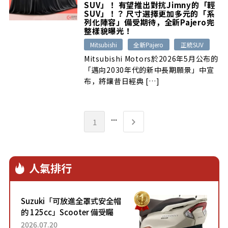
SUV」！ 有望推出對抗Jimny的「輕
SUV」！？ 尺寸選擇更加多元的「系
列化陣容」備受期待，全新Pajero完
整樣貌曝光！
Mitsubishi
全新Pajero
正統SUV
Mitsubishi Motors於2026年5月公布的
「邁向2030年代的新中長期願景」中宣
布，將讓昔日經典 […]
...
1
人氣排行
Suzuki「可放進全罩式安全帽
的 125cc」Scooter 備受矚
目！採用全新流線設計與各項
2026.07.20