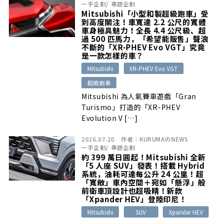
一手企劃
/
專題企劃
Mitsubishi「小型和製超級跑車」受
到高度關注！車寬達 2.2 公尺的寬體
車身極具魅力！全長 4.4 公尺級、超
過 500 匹馬力，「希望能販售」聲浪
不斷的「XR-PHEV Evo VGT」究竟
是一款怎樣的車？
Mitsubishi
XR-PHEV Evo VGT
超級跑車
Mitsubishi 為人氣賽車遊戲「Gran
Turismo」打造的「XR-PHEV
Evolution V […]
2026.07.20
作者：
KURUMAのNEWS
一手企劃
/
專題企劃
約 399 萬日圓起！Mitsubishi 全新
「5 人座 SUV」發表！搭載 Hybrid
系統，油耗可達每公升 24 公里！超
「寬敞」車內空間＋宛如「懸浮」般
前衛車頂設計也超吸睛！新款
「Xpander HEV」登陸印尼！
Mitsubishi
SUV
Xpander HEV