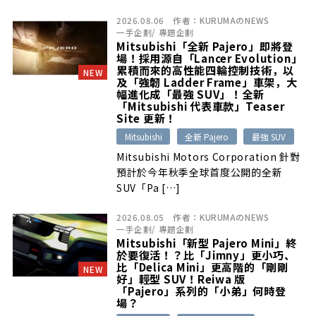
2026.08.06
作者：
KURUMAのNEWS
一手企劃
/
專題企劃
Mitsubishi「全新 Pajero」即將登
場！採用源自「Lancer Evolution」
累積而來的高性能四輪控制技術，以
NEW
及「強韌 Ladder Frame」車架，大
幅進化成「最強 SUV」！全新
「Mitsubishi 代表車款」Teaser
Site 更新！
Mitsubishi
全新 Pajero
最強 SUV
Mitsubishi Motors Corporation 針對
預計於今年秋季全球首度公開的全新
SUV「Pa […]
2026.08.05
作者：
KURUMAのNEWS
一手企劃
/
專題企劃
Mitsubishi「新型 Pajero Mini」終
於要復活！？比「Jimny」更小巧、
比「Delica Mini」更高階的「剛剛
NEW
好」輕型 SUV！Reiwa 版
「Pajero」系列的「小弟」何時登
場？