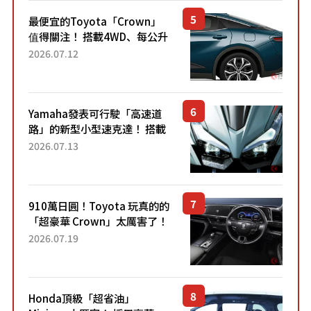
最便宜的Toyota「Crown」
值得關注！ 搭載4WD、每公升
22.4公里低油耗表現超亮眼！
2026.07.12
配備豐富、超越售價水準，堪
稱高CP值代表的「...
Yamaha發表可行駛「高速道
路」的新型小型速克達！ 搭載
能享受超強勁「渦輪感」的動
2026.07.13
力系統！ 採用與高階「Super
Sport」車款相同的...
910萬日圓！Toyota 玩真的的
「超豪華 Crown」太厲害了！
採用由「匠人技藝」打造的
2026.07.19
「專屬車色」與運動化「底盤
設定」！還配備專屬豪華...
Honda頂級「超省油」