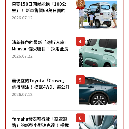
只要150日圓就能跑「100公
里」！ 新車售價69萬日圓的
「3人座」Trike大受歡迎！ 順
2026.07.12
應時代需求，究竟為何能迅速
熱賣？
清新綠色的最新「3排7人座」
Minivan 備受矚目！ 採用全長
4.7公尺剛剛好的車身尺寸與
2026.07.22
「滑門」設計！ 還推出467萬
元日圓起的5人座版...
最便宜的Toyota「Crown」
值得關注！ 搭載4WD、每公升
22.4公里低油耗表現超亮眼！
2026.07.12
配備豐富、超越售價水準，堪
稱高CP值代表的「...
Yamaha發表可行駛「高速道
路」的新型小型速克達！ 搭載