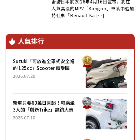
雷諾日本於2026年4月16日宣布，將在
人氣高漲的MPV「Kangoo」車系中追加
特仕車「Renault Ka […]
人氣排行
Suzuki「可放進全罩式安全帽
的 125cc」Scooter 備受矚
目！採用全新流線設計與各項
2026.07.20
升級，騎乘更加舒適！已陸續
開始出口的新款「B...
新車只要60萬日圓起！可乘坐
3人的「創新Trike」熱銷大賣
成為人氣車款！「養車成本真
2026.07.10
的超便宜！」「150日圓就能
跑100公里」「小朋友坐得...