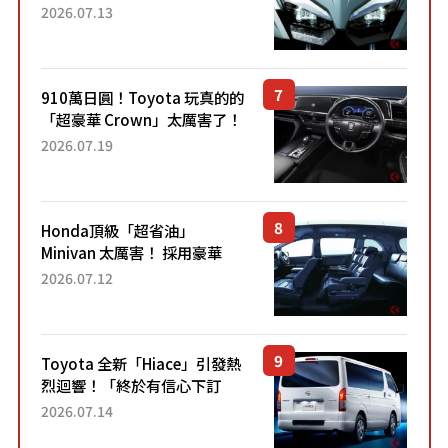
能享受超強勁「渦輪感」的動
2026.07.13
力系統！ 採用與高階「Super
Sport」車款相同的...
910萬日圓！Toyota 玩真的的
「超豪華 Crown」太厲害了！
採用由「匠人技藝」打造的
2026.07.19
「專屬車色」與運動化「底盤
設定」！還配備專屬豪華...
Honda頂級「超省油」
Minivan 太厲害！ 採用豪華
「真皮座椅」與專屬「黑色內
2026.07.12
裝」！ 每公升可跑約20公里，
兼具優異節能表現與舒適
「三...
Toyota 全新「Hiace」引發熱
烈迴響！「終於有信心下訂
了！」「哪個等級交車最
2026.07.14
快？」討論不斷！但下訂後竟