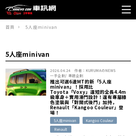
首頁
5人座minivan
5人座minivan
2026.04.24
作者：
KURUMAのNEWS
一手企劃
/
專題企劃
推出可選6速MT的新「5人座
minivan」！採用比
Toyota「Voxy」還短的全長4.4m
級車身＋實用滑門設計！還有專屬綠
色塗裝與「對開式後門」加持，
Renault「Kangoo Couleur」登
場！
5人座minivan
Kangoo Couleur
Renault