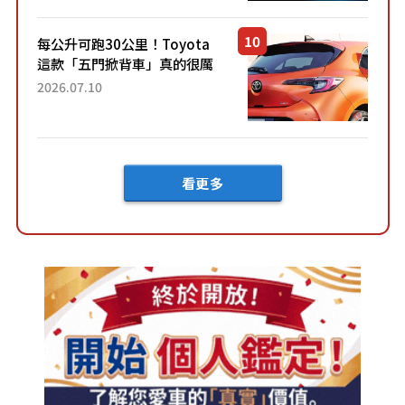
然還要等「超過半年」才能交
車？...
每公升可跑30公里！Toyota
這款「五門掀背車」真的很厲
害！ 擁有全長4.3公尺的「剛剛
2026.07.10
好車身尺寸」，配備全面升
級！ 採Hybrid專屬設...
看更多