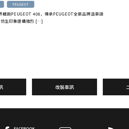
PEUGEOT
轎跑PEUGEOT 408，傳承PEUGEOT全新品牌造車語
仿生印象建構強烈 […]
訊
改裝車訊
FACEBOOK