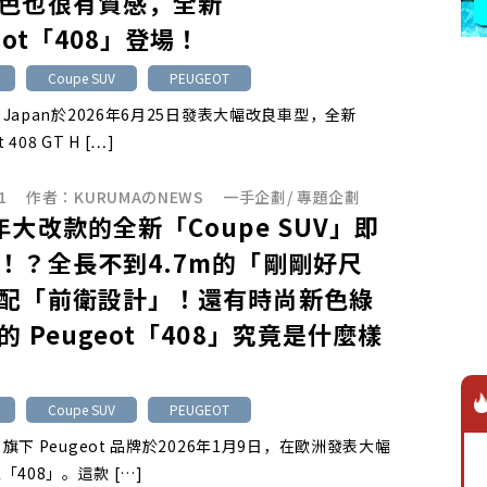
色也很有質感，全新
eot「408」登場！
Coupe SUV
PEUGEOT
ntis Japan於2026年6月25日發表大幅改良車型，全新
 408 GT H […]
1
作者：
KURUMAのNEWS
一手企劃
/
專題企劃
年大改款的全新「Coupe SUV」即
！？全長不到4.7m的「剛剛好尺
配「前衛設計」！還有時尚新色綠
的 Peugeot「408」究竟是什麼樣
Coupe SUV
PEUGEOT
tis 旗下 Peugeot 品牌於2026年1月9日，在歐洲發表大幅
408」。這款 […]