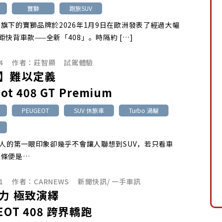
寶獅
跑旅SUV
旗下的寶獅品牌於2026年1月9日在歐洲發表了經過大幅
距快背車款——全新「408」。時隔約 […]
4
作者：
莊智顯
試駕體驗
】難以定義
ot 408 GT Premium
PEUGEOT
SUV 休旅車
Turbo 渦輪
給人的第一眼印象卻幾乎不會讓人聯想到SUV，若只看車
線條便是…
1
作者：
CARNEWS
新聞快訊
/
一手車訊
力 極致演繹
EOT 408 跨界轎跑