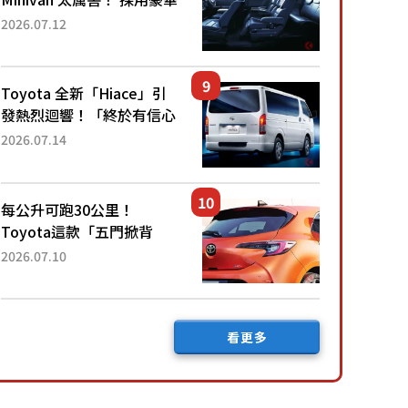
「真皮座椅」與專屬「黑色
2026.07.12
內裝」！ 每公升可跑約20
公里，兼具優異節能表現與
舒適「三...
Toyota 全新「Hiace」引
發熱烈迴響！「終於有信心
下訂了！」「哪個等級交車
2026.07.14
最快？」討論不斷！但下訂
後竟然還要等「超過半年」
才能交車？...
每公升可跑30公里！
Toyota這款「五門掀背
車」真的很厲害！ 擁有全
2026.07.10
長4.3公尺的「剛剛好車身
尺寸」，配備全面升級！
採Hybrid專屬設...
看更多