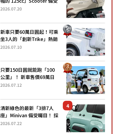
帽的 125cc」Scooter 備受
矚目！採用全新流線設計與
2026.07.20
各項升級，騎乘更加舒適！
已陸續開始出口的新款
「B...
新車只要60萬日圓起！可乘
坐3人的「創新Trike」熱銷
大賣成為人氣車款！「養車
2026.07.10
成本真的超便宜！」「150
日圓就能跑100公里」「小
朋友坐得...
只要150日圓就能跑「100
公里」！ 新車售價69萬日
圓的「3人座」Trike大受歡
2026.07.12
迎！ 順應時代需求，究竟
為何能迅速熱賣？
清新綠色的最新「3排7人
座」Minivan 備受矚目！ 採
用全長4.7公尺剛剛好的車
2026.07.22
身尺寸與「滑門」設計！