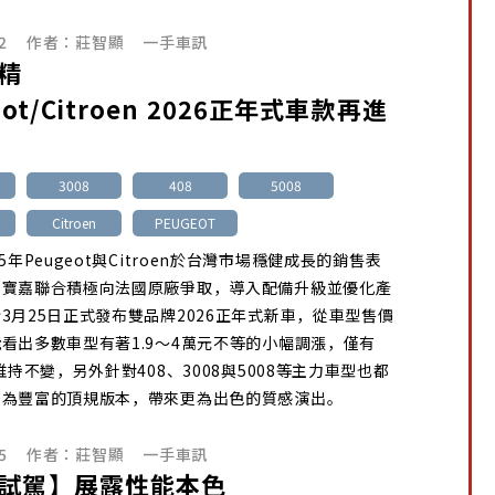
2
作者：
莊智顯
一手車訊
精
eot/Citroen 2026正年式車款再進
3008
408
5008
Citroen
PEUGEOT
5年Peugeot與Citroen於台灣市場穩健成長的銷售表
理寶嘉聯合積極向法國原廠爭取，導入配備升級並優化產
3月25日正式發布雙品牌2026正年式新車，從車型售價
看出多數車型有著1.9～4萬元不等的小幅調漲，僅有
系維持不變，另外針對408、3008與5008等主力車型也都
更為豐富的頂規版本，帶來更為出色的質感演出。
5
作者：
莊智顯
一手車訊
試駕】展露性能本色