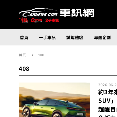
首頁
一手車訊
試駕體驗
專題企劃
首頁
408
408
2026.06.2
約3年
SUV
超醒目