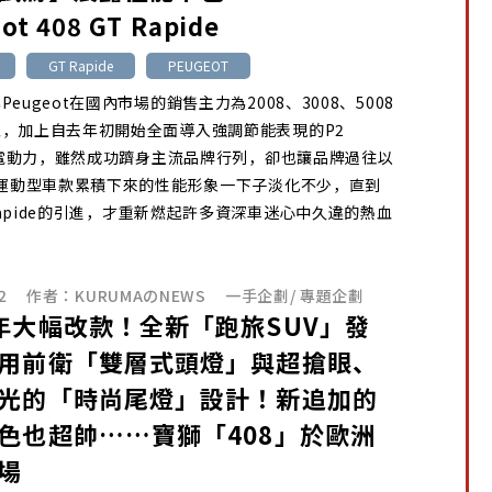
ot 408 GT Rapide
GT Rapide
PEUGEOT
eugeot在國內市場的銷售主力為2008、3008、5008
，加上自去年初開始全面導入強調節能表現的P2
d油電動力，雖然成功躋身主流品牌行列，卻也讓品牌過往以
等運動型車款累積下來的性能形象一下子淡化不少，直到
T Rapide的引進，才重新燃起許多資深車迷心中久違的熱血
2
作者：
KURUMAのNEWS
一手企劃
/
專題企劃
年大幅改款！全新「跑旅SUV」發
用前衛「雙層式頭燈」與超搶眼、
光的「時尚尾燈」設計！新追加的
色也超帥……寶獅「408」於歐洲
場