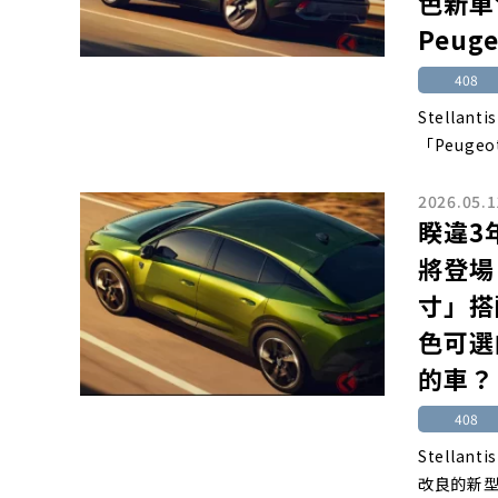
色新車
Peug
408
Stella
「Peugeot
2026.05.1
睽違3
將登場
寸」搭
色可選
的車？
408
Stellan
改良的新型「