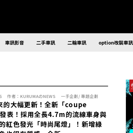
車訊影音
二手車訊
二輪車訊
option改裝車
6
作者：
KURUMAのNEWS
一手企劃
/
專題企劃
來的大幅更新！全新「coupe
」發表！採用全長4.7m的流線車身與
的紅色發光「時尚尾燈」！新增綠