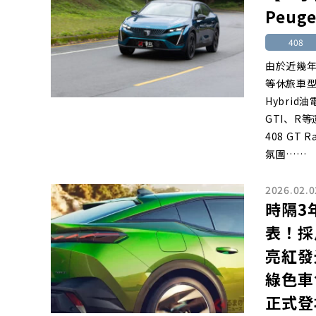
Peuge
408
由於近幾年P
等休旅車型
Hybri
GTI、R
408 G
氛圍……
2026.02.0
時隔3
表！採
亮紅發
綠色車
正式登