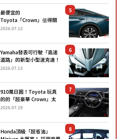
還推出467萬元日圓起的5
人座版...
最便宜的
Toyota「Crown」值得關
注！ 搭載4WD、每公升
2026.07.12
22.4公里低油耗表現超亮
眼！ 配備豐富、超越售價
水準，堪稱高CP值代表的
Yamaha發表可行駛「高速
「...
道路」的新型小型速克達！
搭載能享受超強勁「渦輪
2026.07.13
感」的動力系統！ 採用與
高階「Super Sport」車款
相同的...
910萬日圓！Toyota 玩真
的的「超豪華 Crown」太
厲害了！採用由「匠人技
2026.07.19
藝」打造的「專屬車色」與
運動化「底盤設定」！還配
備專屬豪華...
Honda頂級「超省油」
Minivan 太厲害！ 採用豪華