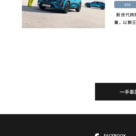
408
新世代跨界
彙，以獅王
一手車
FACEBOOK