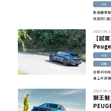
408
斯泰蘭蒂斯
改良的C級
2023.08.1
【試駕
Peuge
408
試駕
全新408
身上半部
2023.06.0
獅王魅
PEUG