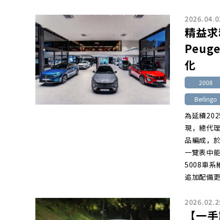
2026.04.0
精益求
Peug
化
2008
Berlingo
為延續202
現，總代
品編成，於
一覽表中能
5008車
追加配備
2026.02.2
【一手