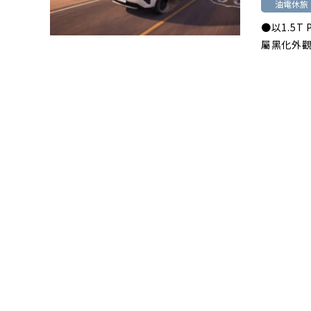
油電休旅
●以1.5T
屬黑化外觀