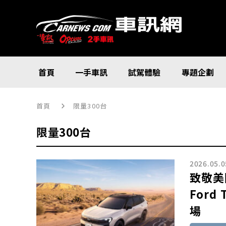
首頁
一手車訊
試駕體驗
專題企劃
首頁
限量300台
限量300台
2026.05.0
致敬美
Ford
場