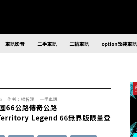
車訊影音
二手車訊
二輪車訊
option改裝車
5
作者：
楊智漢
一手車訊
國66公路傳奇公路
 Territory Legend 66無界版限量登