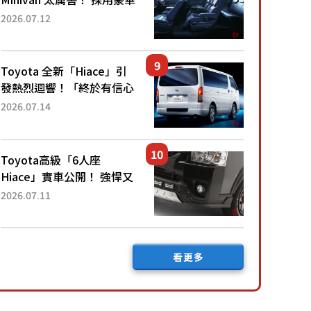
「真皮座椅」與專屬「黑色
2026.07.12
內裝」！ 每公升可跑約20
公里，兼具優異節能表現與
舒適「三...
Toyota 全新「Hiace」引
發熱烈迴響！「終於有信心
下訂了！」「哪個等級交車
2026.07.14
最快？」討論不斷！但下訂
後竟然還要等「超過半年」
才能交車？...
Toyota高級「6人座
Hiace」實車公開！ 強悍又
充滿魄力的「全黑設計」搭
2026.07.11
配特別「豪華內裝」！
Premium打造的「限定
Bruno」由...
看更多