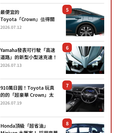
還推出467萬元日圓起的5
人座版...
最便宜的
Toyota「Crown」值得關
注！ 搭載4WD、每公升
2026.07.12
22.4公里低油耗表現超亮
眼！ 配備豐富、超越售價
水準，堪稱高CP值代表的
Yamaha發表可行駛「高速
「...
道路」的新型小型速克達！
搭載能享受超強勁「渦輪
2026.07.13
感」的動力系統！ 採用與
高階「Super Sport」車款
相同的...
910萬日圓！Toyota 玩真
的的「超豪華 Crown」太
厲害了！採用由「匠人技
2026.07.19
藝」打造的「專屬車色」與
運動化「底盤設定」！還配
備專屬豪華...
Honda頂級「超省油」
Minivan 太厲害！ 採用豪華