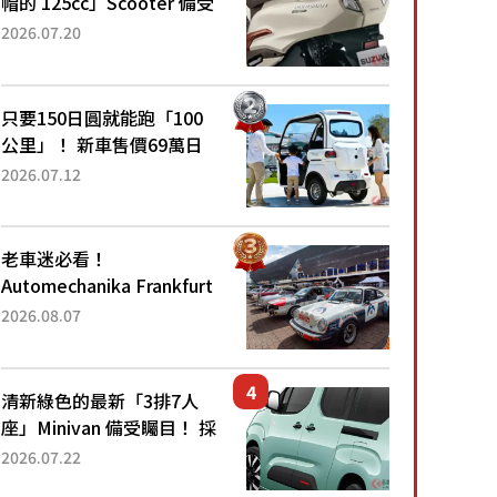
帽的 125cc」Scooter 備受
矚目！採用全新流線設計與
2026.07.20
各項升級，騎乘更加舒適！
已陸續開始出口的新款
「B...
只要150日圓就能跑「100
公里」！ 新車售價69萬日
圓的「3人座」Trike大受歡
2026.07.12
迎！ 順應時代需求，究竟
為何能迅速熱賣？
老車迷必看！
Automechanika Frankfurt
2026擴大經典車專區 1954
2026.08.07
年珍稀古董車現場修復
清新綠色的最新「3排7人
座」Minivan 備受矚目！ 採
用全長4.7公尺剛剛好的車
2026.07.22
身尺寸與「滑門」設計！