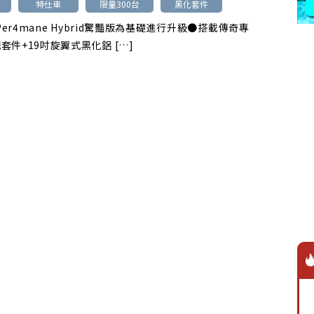
特仕車
限量300台
黑化套件
 Per4mane Hybrid驚豔版為基礎進行升級●搭載傳奇專
套件+19吋旋翼式黑化鋁 […]