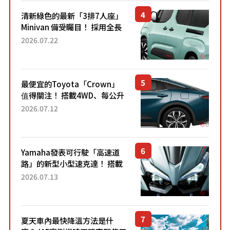
清新綠色的最新「3排7人座」
Minivan 備受矚目！ 採用全長
4.7公尺剛剛好的車身尺寸與
2026.07.22
「滑門」設計！ 還推出467萬
元日圓起的5人座版...
最便宜的Toyota「Crown」
值得關注！ 搭載4WD、每公升
22.4公里低油耗表現超亮眼！
2026.07.12
配備豐富、超越售價水準，堪
稱高CP值代表的「...
Yamaha發表可行駛「高速道
路」的新型小型速克達！ 搭載
能享受超強勁「渦輪感」的動
2026.07.13
力系統！ 採用與高階「Super
Sport」車款相同的...
夏天車內最快降溫方法是什