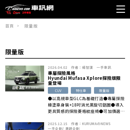
首頁
限量版
限量版
2026.04.02
作者：
楊智漢
一手車訊
專屬探險風格
Hyundai Mufasa Xplore探險版限
量登場
CUV
特仕車
限量版
●以高規車型GLC為基礎打造●專屬探險
綠塗車身裝+18吋消光黑旋切鋁圈●導入
更具質感的探險菱格紋座椅●可加價選
[…]
2025.12.15
作者：
KURUMAのNEWS
一手企劃
/
專題企劃