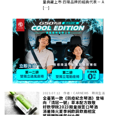
量典藏上市 四環品牌的經典代表－ A
[…]
2023.07.12
作者：
CARNEWS
時尚生活
全臺第一款《防疫紀念琴酒》登場
向『清冠一號』草本配方致敬
好飲學院2023限量版苦口琴酒
消暑降火夏季純飲調飲兩相宜
將捐贈所得部分比例