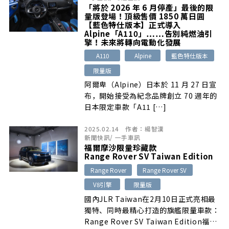
「將於 2026 年 6 月停產」最後的限
量版登場！頂級售價 1850 萬日圓
【藍色特仕版本】正式導入
Alpine「A110」……告別純燃油引
擎！未來將轉向電動化發展
A110
Alpine
藍色特仕版本
限量版
阿爾卑（Alpine）日本於 11 月 27 日宣
布，開始接受為紀念品牌創立 70 週年的
日本限定車款「A11 […]
2025.02.14
作者：
楊智漢
新聞快訊
/
一手車訊
福爾摩沙限量珍藏款
Range Rover SV Taiwan Edition
Range Rover
Range Rover SV
V8引擎
限量版
國內JLR Taiwan在2月10日正式亮相最
獨特、同時最精心打造的旗艦限量車款：
Range Rover SV Taiwan Edition福爾