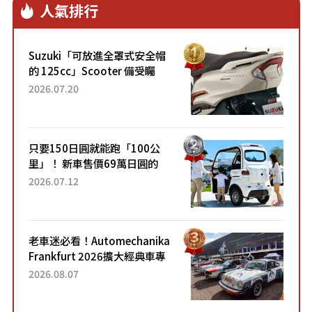
人氣排行
Capsule系列。
Suzuki「可放進全罩式安全帽
的 125cc」Scooter 備受矚
目！採用全新流線設計與各項
2026.07.20
升級，騎乘更加舒適！已陸續
開始出口的新款「B...
只要150日圓就能跑「100公
里」！ 新車售價69萬日圓的
「3人座」Trike大受歡迎！ 順
2026.07.12
應時代需求，究竟為何能迅速
熱賣？
老車迷必看！Automechanika
Frankfurt 2026擴大經典車專
區 1954年珍稀古董車現場修復
2026.08.07