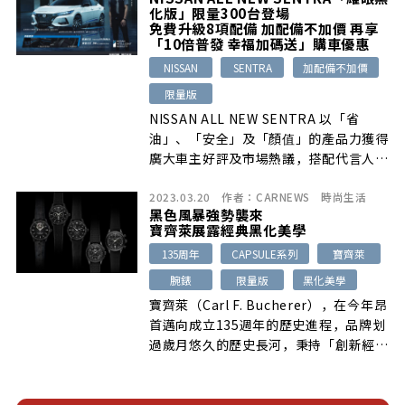
2007 歐洲橡木雪莉桶，全台限量 598
化版」限量300台登場
瓶、2009 歐洲橡木雪莉桶，全台限量
免費升級8項配備 加配備不加價 再享
624 瓶。
「10倍普發 幸福加碼送」購車優惠
NISSAN
SENTRA
加配備不加價
限量版
NISSAN ALL NEW SENTRA 以「省
油」、「安全」及「顏值」的產品力獲得
廣大車主好評及市場熱議，搭配代言人柔
道國手楊勇緯王者形象，完美展現「王者
2023.03.20
作者：
CARNEWS
時尚生活
之風」的風範。為感謝廣大消費者對
黑色風暴強勢襲來
ALL NEW SENTRA 的熱愛，並滿足車主
寶齊萊展露經典黑化美學
追求與眾不同的個性化需求，自即日起至
135周年
CAPSULE系列
寶齊萊
2023年5月31日止，限量推出300台 ALL
NEW SENTRA「耀眼黑化版」，超值升
腕錶
限量版
黑化美學
級舊換新78萬元起(註1)。
寶齊萊（Carl F. Bucherer），在今年昂
首邁向成立135週年的歷史進程，品牌划
過歲月悠久的歷史長河，秉持「創新經
典」與「不斷進化」的理念，是令寶齊萊
延續百年風光無限的品牌信仰，在品牌歡
度創立週年的光榮時刻，特別在本月推出