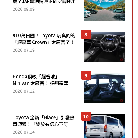
麼？JAF實測揭曉正確空調使用
方式
2026.08.09
910萬日圓！Toyota 玩真的的
「超豪華 Crown」太厲害了！
採用由「匠人技藝」打造的
2026.07.19
「專屬車色」與運動化「底盤
設定」！還配備專屬豪華...
Honda頂級「超省油」
Minivan 太厲害！ 採用豪華
「真皮座椅」與專屬「黑色內
2026.07.12
裝」！ 每公升可跑約20公里，
兼具優異節能表現與舒適
「三...
Toyota 全新「Hiace」引發熱
烈迴響！「終於有信心下訂
了！」「哪個等級交車最
2026.07.14
快？」討論不斷！但下訂後竟