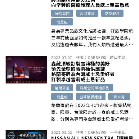
向辛勞的醫療護理人員獻上至高敬意
好飲學院
苦口琴酒
防疫紀念
限量版
身為專業品飲文化推廣社團，好飲學院於
三年前便亟思如何推出一款年度紀念酒。
又恰逢過去數年，我們人類所遭遇最大挑
戰便是疫情，而琴酒源起正巧是最佳選擇
2023.07.07
作者：
CARNEWS
時尚生活
類別，於是便誕生了這款向「清冠一號」
森藏頂級訂製雪莉桶的美好
草本配方致敬、融入許多「加零」等設計
領先全球的雪莉桶供應鏈
巧思的好飲學院「2023苦口琴酒限量
格蘭哥尼為台灣威士忌愛好者
版」。
訂製卓越雪莉威士忌新品
格蘭哥尼
森藏雪莉單桶系列
限量版
雪莉桶供應鏈
麥立得
格蘭哥尼在 2023年七月迎來三款集結獨
家、限量、台灣限定於一身的威士忌酒
款，分別為專門為台灣威士忌愛好者量身
訂製的格蘭哥尼 12 年 PluX，批次限量
2023.05.02
作者：
CARNEWS
一手車訊
第一版，以及兩款森藏雪莉單桶系列 –
NISSAN ALL NEW SENTRA「耀眼黑