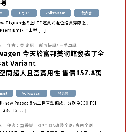
市場
旅車
Tiguan
Volkswagen
發表會
l-new Tiguan也換上LED連貫式定位燈貫穿廠徽，
e Premium以上車型 […]
3
作者：
吳 定原
新聞快訊
/
一手車訊
kswagen 今天於富邦美術館發表了全
at Variant
空間超大且富實用性 售價157.8萬
riant
Volkswagen
發表會
ll-new Passat提供三種車型編成，分別為330 TSI
、330 TS […]
8
作者：
童秉豐
OPTION改裝企劃
/
專題企劃