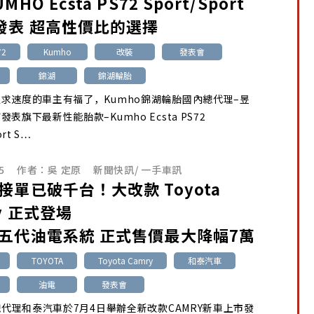
HO Ecsta PS72 Sport/Sport
發表 超高性價比的選擇
72
Kumho
改裝
發表會
錦湖
錦湖輪胎
求速度的車主有福了，Kumho錦湖輪胎國內總代理–昱
表旗下最新性能胎款–Kumho Ecsta PS72
ort S…
5
作者：
吳 定原
新聞快訊
/
一手車訊
接單已破千台！大改款 Toyota
y 正式登場
五代油電系統 正式售價最大降幅7萬
TOYOTA
Toyota Camry
和泰汽車
油電
發表會
A總代理和泰汽車於7月4日舉辦全新改款CAMRY新車上市發