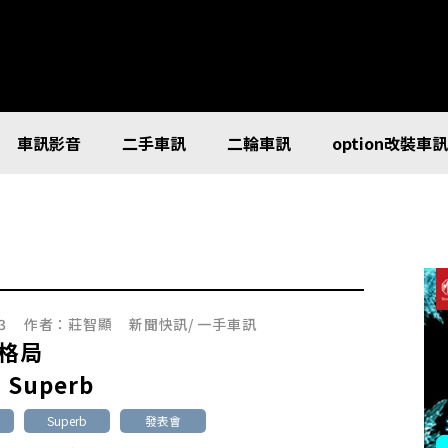
車訊影音
二手車訊
二輪車訊
option改裝車
3
作者：
莊智顯
新聞快訊
/
一手車訊
格局
 Superb
Superb
發表會