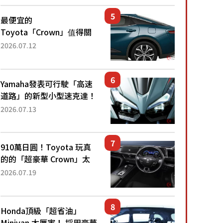
還推出467萬元日圓起的5
人座版...
最便宜的
Toyota「Crown」值得關
注！ 搭載4WD、每公升
2026.07.12
22.4公里低油耗表現超亮
眼！ 配備豐富、超越售價
水準，堪稱高CP值代表的
Yamaha發表可行駛「高速
「...
道路」的新型小型速克達！
搭載能享受超強勁「渦輪
2026.07.13
感」的動力系統！ 採用與
高階「Super Sport」車款
相同的...
910萬日圓！Toyota 玩真
的的「超豪華 Crown」太
厲害了！採用由「匠人技
2026.07.19
藝」打造的「專屬車色」與
運動化「底盤設定」！還配
備專屬豪華...
Honda頂級「超省油」
Minivan 太厲害！ 採用豪華