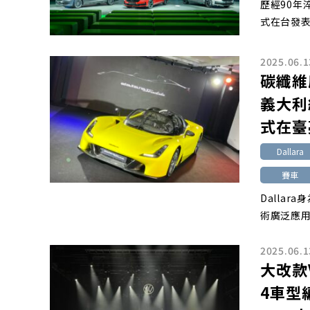
歷經90年
式在台發表
2025.06.1
碳纖維
義大利純
式在臺
Dallara
賽車
Dalla
術廣泛應用於 
2025.06.1
大改款V
4車型