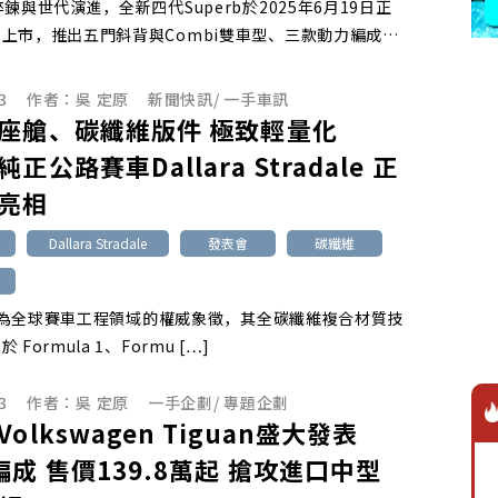
淬鍊與世代演進，全新四代Superb於2025年6月19日正
上市，推出五門斜背與Combi雙車型、三款動力編成…
3
作者：
吳 定原
新聞快訊
/
一手車訊
座艙、碳纖維版件 極致輕量化
正公路賽車Dallara Stradale 正
亮相
Dallara Stradale
發表會
碳纖維
ra身為全球賽車工程領域的權威象徵，其全碳纖維複合材質技
Formula 1、Formu […]
3
作者：
吳 定原
一手企劃
/
專題企劃
olkswagen Tiguan盛大發表
編成 售價139.8萬起 搶攻進口中型