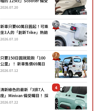
帽的 125cc」Scooter 備受
矚目！採用全新流線設計與
2026.07.20
各項升級，騎乘更加舒適！
已陸續開始出口的新款
「B...
新車只要60萬日圓起！可乘
坐3人的「創新Trike」熱銷
大賣成為人氣車款！「養車
2026.07.10
成本真的超便宜！」「150
日圓就能跑100公里」「小
朋友坐得...
只要150日圓就能跑「100
公里」！ 新車售價69萬日
圓的「3人座」Trike大受歡
2026.07.12
迎！ 順應時代需求，究竟
為何能迅速熱賣？
清新綠色的最新「3排7人
座」Minivan 備受矚目！ 採
用全長4.7公尺剛剛好的車
2026.07.22
身尺寸與「滑門」設計！