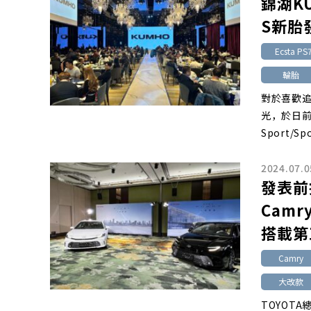
錦湖KUM
S新胎
Ecsta PS
輪胎
對於喜歡追
光，於日前發
Sport/Sp
2024.07.0
發表前
Camr
搭載第
Camry
大改款
TOYOT