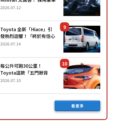
「真皮座椅」與專屬「黑色
2026.07.12
內裝」！ 每公升可跑約20
公里，兼具優異節能表現與
舒適「三...
Toyota 全新「Hiace」引
發熱烈迴響！「終於有信心
下訂了！」「哪個等級交車
2026.07.14
最快？」討論不斷！但下訂
後竟然還要等「超過半年」
才能交車？...
每公升可跑30公里！
Toyota這款「五門掀背
車」真的很厲害！ 擁有全
2026.07.10
長4.3公尺的「剛剛好車身
尺寸」，配備全面升級！
採Hybrid專屬設...
看更多