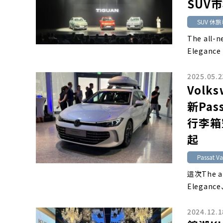
SUV
SUV 休
The al
Eleganc
2025.05.2
Vol
新Pass
行李箱
起
Passat Va
這次The a
Elegance
2024.12.1