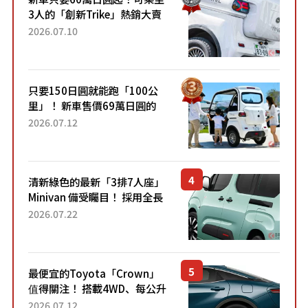
3人的「創新Trike」熱銷大賣
成為人氣車款！「養車成本真
2026.07.10
的超便宜！」「150日圓就能
跑100公里」「小朋友坐得...
只要150日圓就能跑「100公
里」！ 新車售價69萬日圓的
「3人座」Trike大受歡迎！ 順
2026.07.12
應時代需求，究竟為何能迅速
熱賣？
清新綠色的最新「3排7人座」
Minivan 備受矚目！ 採用全長
4.7公尺剛剛好的車身尺寸與
2026.07.22
「滑門」設計！ 還推出467萬
元日圓起的5人座版...
最便宜的Toyota「Crown」
值得關注！ 搭載4WD、每公升
22.4公里低油耗表現超亮眼！
2026.07.12