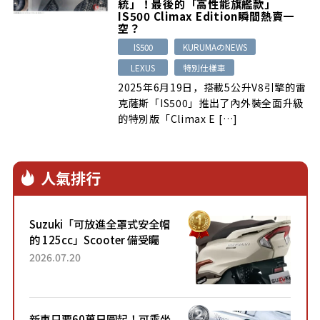
統」！最後的「高性能旗艦款」
IS500 Climax Edition瞬間熱賣一
空？
IS500
KURUMAのNEWS
LEXUS
特別仕樣車
2025年6月19日，搭載5公升V8引擎的雷
克薩斯「IS500」推出了內外裝全面升級
的特別版「Climax E […]
人氣排行
Suzuki「可放進全罩式安全帽
的 125cc」Scooter 備受矚
目！採用全新流線設計與各項
2026.07.20
升級，騎乘更加舒適！已陸續
開始出口的新款「B...
新車只要60萬日圓起！可乘坐