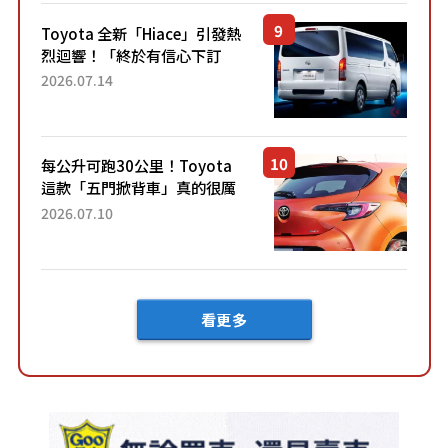
「三...
Toyota 全新「Hiace」引發熱
烈迴響！「終於有信心下訂
了！」「哪個等級交車最
2026.07.14
快？」討論不斷！但下訂後竟
然還要等「超過半年」才能交
車？...
每公升可跑30公里！Toyota
這款「五門掀背車」真的很厲
害！ 擁有全長4.3公尺的「剛剛
2026.07.10
好車身尺寸」，配備全面升
級！ 採Hybrid專屬設...
看更多