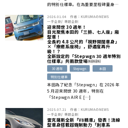
的特別仕樣車。在為重要里程碑量身
[…]
2026.01.04
作者：
KURUMAのNEWS
一手企劃
/
專題企劃
迎來問世 30 週年！
目光聚焦本田的「三排、七人座」廂
型車！
全長約 4.8 公尺的「視野開闊車身」
×「療癒系座椅」，舒適度再升
級！？
全新設定的「Stepwgn 30 週年特別
仕樣車」共兩款登場￼￼￼
30 週年
Stepwgn
本田
特別仕樣車
本田為了紀念「Stepwgn」在 2026 年
5 月迎來問世 30 週年，特別在
「Stepwgn AIR E […]
2025.07.21
作者：
KURUMAのNEWS
一手企劃
/
專題企劃
雷克薩斯全新「V8轎車」發表！流線
型車身搭載超強制動力「剎車系