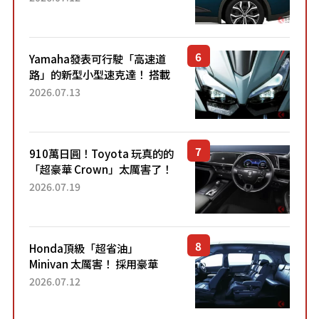
配備豐富、超越售價水準，堪
稱高CP值代表的「...
Yamaha發表可行駛「高速道
路」的新型小型速克達！ 搭載
能享受超強勁「渦輪感」的動
2026.07.13
力系統！ 採用與高階「Super
Sport」車款相同的...
910萬日圓！Toyota 玩真的的
「超豪華 Crown」太厲害了！
採用由「匠人技藝」打造的
2026.07.19
「專屬車色」與運動化「底盤
設定」！還配備專屬豪華...
Honda頂級「超省油」
Minivan 太厲害！ 採用豪華
「真皮座椅」與專屬「黑色內
2026.07.12
裝」！ 每公升可跑約20公里，
兼具優異節能表現與舒適