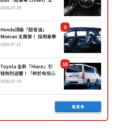
厲害了！採用由「匠人技
2026.07.19
藝」打造的「專屬車色」與
運動化「底盤設定」！還配
備專屬豪華...
Honda頂級「超省油」
Minivan 太厲害！ 採用豪華
「真皮座椅」與專屬「黑色
2026.07.12
內裝」！ 每公升可跑約20
公里，兼具優異節能表現與
舒適「三...
Toyota 全新「Hiace」引
發熱烈迴響！「終於有信心
下訂了！」「哪個等級交車
2026.07.14
最快？」討論不斷！但下訂
後竟然還要等「超過半年」
才能交車？...
看更多