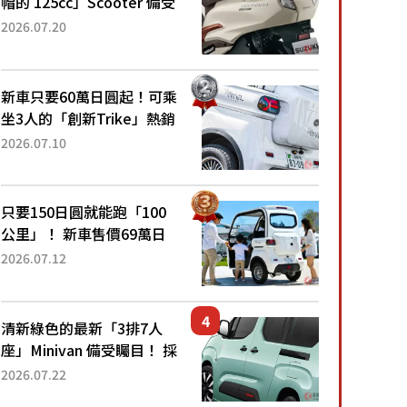
帽的 125cc」Scooter 備受
矚目！採用全新流線設計與
2026.07.20
各項升級，騎乘更加舒適！
已陸續開始出口的新款
「B...
新車只要60萬日圓起！可乘
坐3人的「創新Trike」熱銷
大賣成為人氣車款！「養車
2026.07.10
成本真的超便宜！」「150
日圓就能跑100公里」「小
朋友坐得...
只要150日圓就能跑「100
公里」！ 新車售價69萬日
圓的「3人座」Trike大受歡
2026.07.12
迎！ 順應時代需求，究竟
為何能迅速熱賣？
清新綠色的最新「3排7人
座」Minivan 備受矚目！ 採
用全長4.7公尺剛剛好的車
2026.07.22
身尺寸與「滑門」設計！