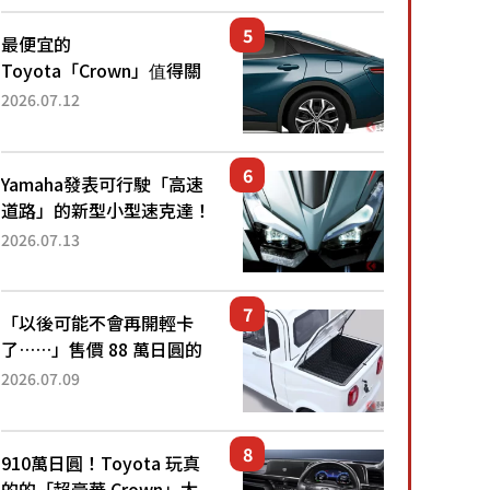
還推出467萬元日圓起的5
人座版...
最便宜的
Toyota「Crown」值得關
注！ 搭載4WD、每公升
2026.07.12
22.4公里低油耗表現超亮
眼！ 配備豐富、超越售價
水準，堪稱高CP值代表的
Yamaha發表可行駛「高速
「...
道路」的新型小型速克達！
搭載能享受超強勁「渦輪
2026.07.13
感」的動力系統！ 採用與
高階「Super Sport」車款
相同的...
「以後可能不會再開輕卡
了……」售價 88 萬日圓的
「超迷你輕型貨車」引發兩
2026.07.09
極評價！「150 日圓就能跑
100 公里！」「免驗車真的
太棒了！...
910萬日圓！Toyota 玩真
的的「超豪華 Crown」太