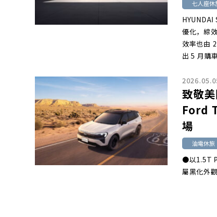
七人座休
HYUNDA
優化，綜效馬
效率也由 2
出 5 月購
2026.05.0
致敬美
Ford
場
油電休旅
●以1.5T
屬黑化外觀