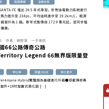
旅
南陽實業
油電休旅
I SANTA FE 推出 26.5 年式車型，針對油電動力系統進行
力提升至 234ps，平均油耗進步至 19.2km/L，能源
 級晉升為 1 級。新年式售價自 172.9 萬元起，並同步推
車優惠。
5
作者：
楊智漢
一手車訊
國66公路傳奇公路
 Territory Legend 66無界版限量登
特仕車
限量300台
黑化套件
 Per4mane Hybrid驚豔版為基礎進行升級●搭載傳奇專
套件+19吋旋翼式黑化鋁 […]