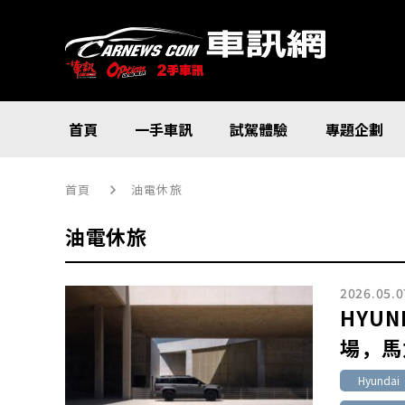
首頁
一手車訊
試駕體驗
專題企劃
首頁
油電休旅
油電休旅
2026.05.0
HYUN
場，馬
Hyundai