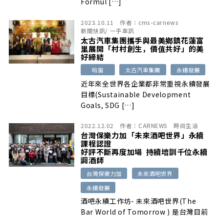
Formul […]
2023.10.11
作者：
cms-carnews
新聞快訊
/
一手車訊
太古汽車集團攜手與最美鄉鎮花蓮富
里展開「村村創生，價值共好」的美
好締結
哈雷
太古汽車集團
永續發展
近年來全世界各企業都非常重視永續發展
目標(Sustainable Development
Goals, SDG […]
2022.12.02
作者：
CARNEWS
時尚生活
台灣保樂力加「未來酒吧世界」永續
課程認證
好評不斷再度加場 持續培訓千位永續
調酒師
台灣保樂力加
未來酒吧世界
永續發展
酒吧永續工作坊- 未來酒吧世界(The
Bar World of Tomorrow ) 是台灣目前