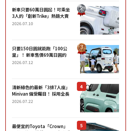
新車只要60萬日圓起！可乘坐
3人的「創新Trike」熱銷大賣
成為人氣車款！「養車成本真
2026.07.10
的超便宜！」「150日圓就能
跑100公里」「小朋友坐得...
只要150日圓就能跑「100公
里」！ 新車售價69萬日圓的
「3人座」Trike大受歡迎！ 順
2026.07.12
應時代需求，究竟為何能迅速
熱賣？
清新綠色的最新「3排7人座」
Minivan 備受矚目！ 採用全長
4.7公尺剛剛好的車身尺寸與
2026.07.22
「滑門」設計！ 還推出467萬
元日圓起的5人座版...
最便宜的Toyota「Crown」