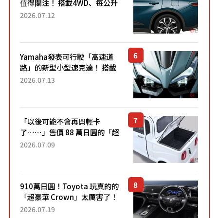
值得關注！ 搭載4WD、每公升
22.4公里低油耗表現超亮眼！
2026.07.12
配備豐富、超越售價水準，堪
稱高CP值代表的「...
Yamaha發表可行駛「高速道
路」的新型小型速克達！ 搭載
能享受超強勁「渦輪感」的動
2026.07.13
力系統！ 採用與高階「Super
Sport」車款相同的...
「以後可能不會再開輕卡
了……」售價 88 萬日圓的「超
迷你輕型貨車」引發兩極評
2026.07.09
價！「150 日圓就能跑 100 公
里！」「免驗車真的太棒
了！...
910萬日圓！Toyota 玩真的的
「超豪華 Crown」太厲害了！
採用由「匠人技藝」打造的
2026.07.19