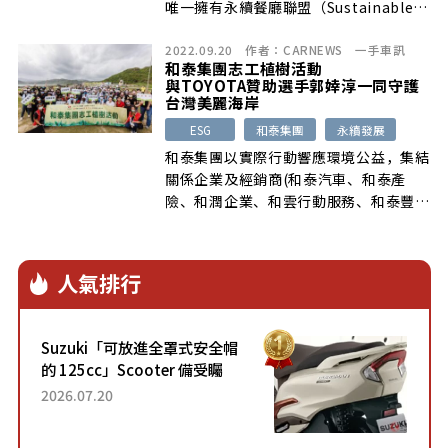
唯一擁有永續餐廳聯盟（Sustainable
Restaurant Association）與長期關注
2022.09.20
作者：
CARNEWS
一手車訊
酒吧永續議題的創新平台Trash Tiki，
和泰集團志工植樹活動
以及保樂力加集團三方聯名授權並頒發官
與TOYOTA贊助選手郭婞淳一同守護
方認證證書的吧檯專屬課程。
台灣美麗海岸
ESG
和泰集團
永續發展
和泰集團以實際行動響應環境公益，集結
關係企業及經銷商(和泰汽車、和泰產
險、和潤企業、和雲行動服務、和泰豐田
物料運搬、和泰聯網、和泰移動、北都汽
車)超過百名員工，也邀請到TOYOTA贊
助選手舉重女神-郭婞淳，與基隆當地海
人氣排行
洋科技博物館一同於9月20日在基隆環保
復育公園展開志工植樹活動，種下超過五
百株樹苗，一同守護台灣美麗的海岸線。
Suzuki「可放進全罩式安全帽
的 125cc」Scooter 備受矚
目！採用全新流線設計與各項
2026.07.20
升級，騎乘更加舒適！已陸續
開始出口的新款「B...