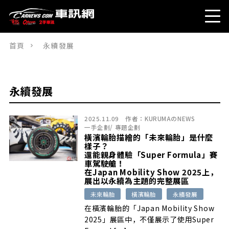
首頁
永續發展
永續發展
2025.11.09
作者：
KURUMAのNEWS
一手企劃
/
專題企劃
橫濱輪胎描繪的「未來輪胎」是什麼
樣子？
還能親身體驗「Super Formula」賽
車駕駛艙！
在Japan Mobility Show 2025上，
展出以永續為主題的完整展區
未來輪胎
橫濱輪胎
永續發展
在橫濱輪胎的「Japan Mobility Show
2025」展區中，不僅展示了使用Super