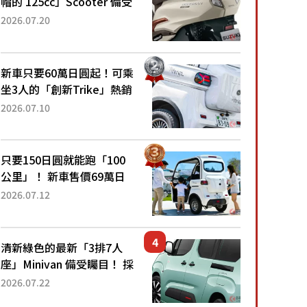
帽的 125cc」Scooter 備受
矚目！採用全新流線設計與
2026.07.20
各項升級，騎乘更加舒適！
已陸續開始出口的新款
「B...
新車只要60萬日圓起！可乘
坐3人的「創新Trike」熱銷
大賣成為人氣車款！「養車
2026.07.10
成本真的超便宜！」「150
日圓就能跑100公里」「小
朋友坐得...
只要150日圓就能跑「100
公里」！ 新車售價69萬日
圓的「3人座」Trike大受歡
2026.07.12
迎！ 順應時代需求，究竟
為何能迅速熱賣？
清新綠色的最新「3排7人
座」Minivan 備受矚目！ 採
用全長4.7公尺剛剛好的車
2026.07.22
身尺寸與「滑門」設計！