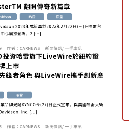
tsterTM 翻開傳奇新篇章
avidson
哈雷
限量
Davidson 2023年式新車於2023年2月22日(三)在哈雷台
中心震撼登場。2 […]
9
作者：
CARNEWS
新聞快訊
/
一手車訊
CO投資哈雷旗下LiveWire於紐約證
牌上市
先鋒者角色 與LiveWire攜手創新產
哈雷
業品牌光陽KYMCO今(27)日正式宣布，與美國哈雷大衛
avidson, Inc. […]
5
作者：
CARNEWS
新聞快訊
/
一手車訊