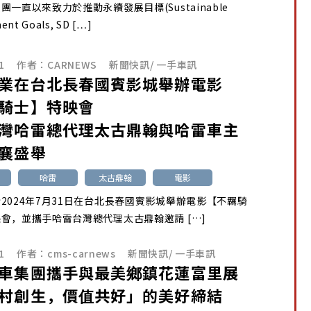
團一直以來致力於推動永續發展目標(Sustainable
ent Goals, SD […]
1
作者：
CARNEWS
新聞快訊
/
一手車訊
業在台北長春國賓影城舉辦電影
騎士】特映會
灣哈雷總代理太古鼎翰與哈雷車主
襄盛舉
哈雷
太古鼎翰
電影
2024年7月31日在台北長春國賓影城舉辦電影【不羈騎
會，並攜手哈雷台灣總代理太古鼎翰邀請 […]
1
作者：
cms-carnews
新聞快訊
/
一手車訊
車集團攜手與最美鄉鎮花蓮富里展
村創生，價值共好」的美好締結