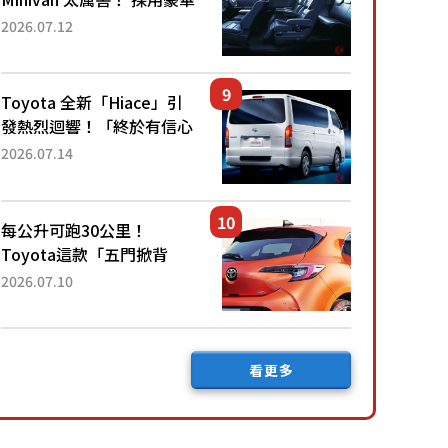
「真皮座椅」與專屬「黑色
2026.07.12
內裝」！ 每公升可跑約20
公里，兼具優異節能表現與
舒適「三...
Toyota 全新「Hiace」引
發熱烈迴響！「終於有信心
下訂了！」「哪個等級交車
2026.07.14
最快？」討論不斷！但下訂
後竟然還要等「超過半年」
才能交車？...
每公升可跑30公里！
Toyota這款「五門掀背
車」真的很厲害！ 擁有全
2026.07.10
長4.3公尺的「剛剛好車身
尺寸」，配備全面升級！
採Hybrid專屬設...
看更多