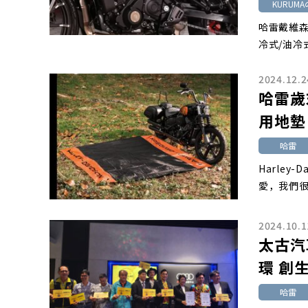
KURUMA
哈雷戴維森
冷式/油冷
2024.12.2
哈雷歲
用地墊
哈雷
Harley
愛，我們很
2024.10.1
太古汽
環 創
哈雷