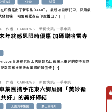
のNEWS
X440
哈雷
在印度推出了新車型 X440T。 最新哈雷摩托車，採用氣
式發動機 哈雷戴維森在印度推出了 […]
4
作者：
CARNEWS
新聞快訊
/
一手車訊
末年終感恩限時優惠 加碼贈哈雷專
-Davidson台灣總代理太古鼎翰為回饋廣大車迷的支持與熱
榮幸宣布推出歲末年初的超值優 […]
1
作者：
CARNEWS
新聞快訊
/
一手車訊
車集團攜手花東六鄉展開「美妙循
生共好」的美好締結
太古汽車集團
騎士烏托邦