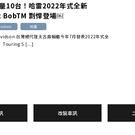
量10台！哈雷2022年式全新
et BobTM 剽悍登場￼
avidson
哈雷
-Davidson 台灣總代理太古鼎翰繼今年7月發表2022年式全
Touring S […]
訊
改裝車訊