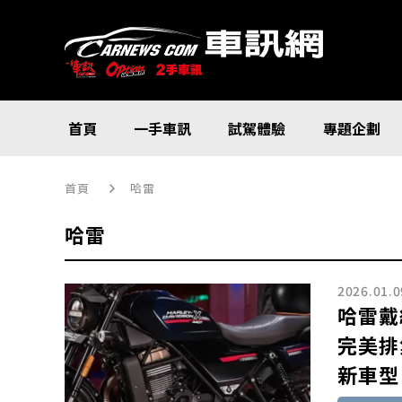
首頁
一手車訊
試駕體驗
專題企劃
首頁
哈雷
哈雷
2026.01.0
哈雷戴
完美排
新車型