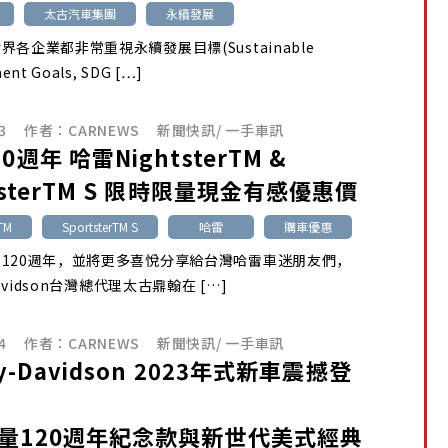
太古汽車集團
永續發展
界各企業都非常重視永續發展目標(Sustainable
ent Goals, SDG […]
3
作者：
CARNEWS
新聞快訊
/
一手車訊
0週年 哈雷NightsterTM &
tsterTM S 限時限量現金有感優惠價
rTM
SportsterTM S
哈雷
購車優惠
120週年，並將更多喜悅分享給台灣哈雷車迷朋友們，
-Davidson台灣總代理太古鼎翰在 […]
4
作者：
CARNEWS
新聞快訊
/
一手車訊
ey-Davidson 2023年式新車震撼登
量120週年紀念款與新世代美式經典