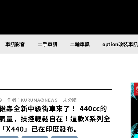
車訊影音
二手車訊
二輪車訊
option改裝車
9
作者：
KURUMAのNEWS
未分類
維森全新中級街車來了！ 440cc的
氣量，操控輕鬆自在！這款X系列全
「X440」已在印度發布。