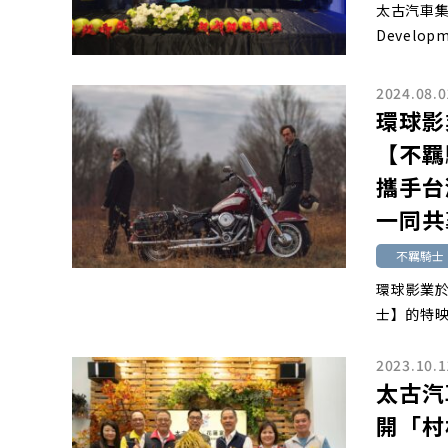
太古汽車集
Developm
2024.08.0
環球影
【不羈
攜手台
一同共
不羈騎士
環球影業於
士】的特映
2023.10.1
太古汽
開「村