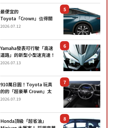
還推出467萬元日圓起的5
人座版...
最便宜的
Toyota「Crown」值得關
注！ 搭載4WD、每公升
2026.07.12
22.4公里低油耗表現超亮
眼！ 配備豐富、超越售價
水準，堪稱高CP值代表的
Yamaha發表可行駛「高速
「...
道路」的新型小型速克達！
搭載能享受超強勁「渦輪
2026.07.13
感」的動力系統！ 採用與
高階「Super Sport」車款
相同的...
910萬日圓！Toyota 玩真
的的「超豪華 Crown」太
厲害了！採用由「匠人技
2026.07.19
藝」打造的「專屬車色」與
運動化「底盤設定」！還配
備專屬豪華...
Honda頂級「超省油」
Minivan 太厲害！ 採用豪華