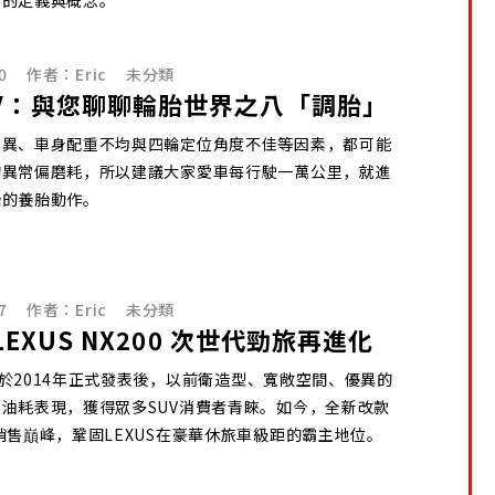
車的定義與概念。
0
作者：
Eric
未分類
V：與您聊聊輪胎世界之八「調胎」
差異、車身配重不均與四輪定位角度不佳等因素，都可能
的異常偏磨耗，所以建議大家愛車每行駛一萬公里，就進
胎的養胎動作。
7
作者：
Eric
未分類
 LEXUS NX200 次世代勁旅再進化
 NX於2014年正式發表後，以前衛造型、寬敞空間、優異的
油耗表現，獲得眾多SUV消費者青睞。如今，全新改款
銷售巔峰，鞏固LEXUS在豪華休旅車級距的霸主地位。