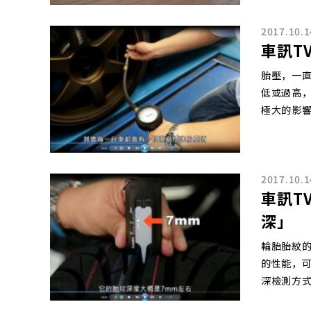
2017.10.1
車訊T
胎壓，一
低或過高
極大的影
2017.10.1
車訊T
深」
輪胎胎紋
的性能，可
深檢測方