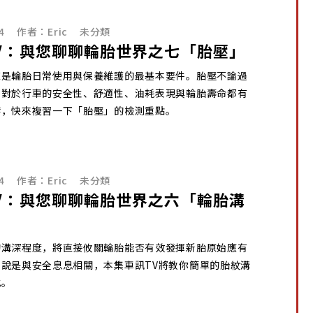
4
作者：
Eric
未分類
V：與您聊聊輪胎世界之七「胎壓」
直是輪胎日常使用與保養維護的最基本要件。胎壓不論過
，對於行車的安全性、舒適性、油耗表現與輪胎壽命都有
響，快來複習一下「胎壓」的檢測重點。
4
作者：
Eric
未分類
V：與您聊聊輪胎世界之六「輪胎溝
的溝深程度，將直接攸關輪胎能否有效發揮新胎原始應有
說是與安全息息相關，本集車訊TV將教你簡單的胎紋溝
式。