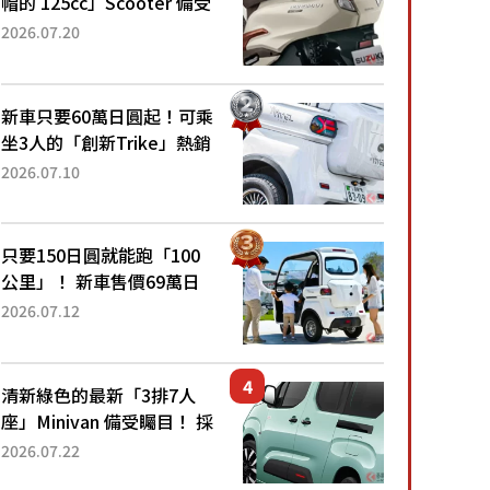
帽的 125cc」Scooter 備受
矚目！採用全新流線設計與
2026.07.20
各項升級，騎乘更加舒適！
已陸續開始出口的新款
「B...
新車只要60萬日圓起！可乘
坐3人的「創新Trike」熱銷
大賣成為人氣車款！「養車
2026.07.10
成本真的超便宜！」「150
日圓就能跑100公里」「小
朋友坐得...
只要150日圓就能跑「100
公里」！ 新車售價69萬日
圓的「3人座」Trike大受歡
2026.07.12
迎！ 順應時代需求，究竟
為何能迅速熱賣？
清新綠色的最新「3排7人
座」Minivan 備受矚目！ 採
用全長4.7公尺剛剛好的車
2026.07.22
身尺寸與「滑門」設計！