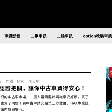
車訊影音
二手車訊
二輪車訊
option改裝車
9
作者：
Eric
未分類
認證把關，讓你中古車買得安心！
又恨的中古車市場，一般人常因難以辨識車況好壞，買了
也買了問題！買中古車請交給第三方認證，HAA專業認
，讓你買得安心。