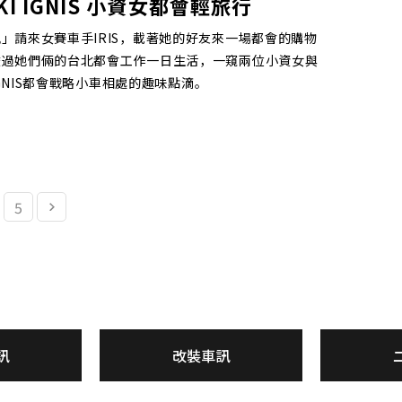
KI IGNIS 小資女都會輕旅行
」請來女賽車手IRIS，載著她的好友來一場都會的購物
透過她們倆的台北都會工作一日生活，一窺兩位小資女與
 IGNIS都會戰略小車相處的趣味點滴。
5
訊
改裝車訊