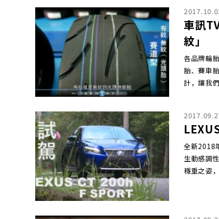
2017.10.0
車訊T
紋」
各品牌輪
胎、賽車
計，讓我
2017.09.2
LEXU
全新2018
生動感調
穩重之姿