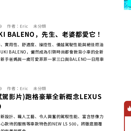
9
作者：
Eric
未分類
UKI BALENO，先生、老婆都愛它！
感、實用性、舒適度、操控性、優越駕駛性能與絕佳燃油
ZUKI BALENO，儼然成為引領時尚都會掀背小車的全新
新手爸媽與一歲可愛菲菲一家三口與BALENO一日用車
9
作者：
Eric
未分類
試駕影片)跑格豪華全新概念LEXUS
0
創新設計、職人工藝、令人興奮的駕馭性能、富含想像力
心款待的服務等車款特色的NEW LS 500，將徹底顛覆