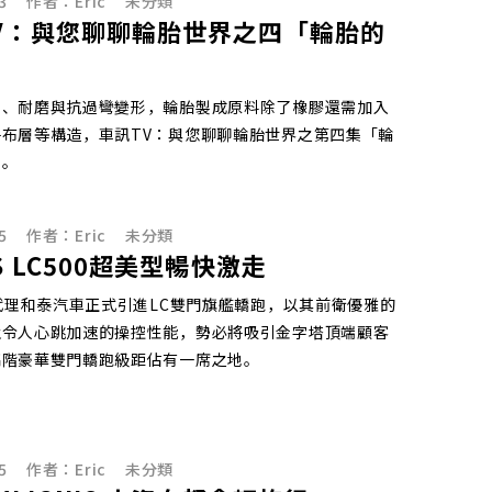
3
作者：
Eric
未分類
V：與您聊聊輪胎世界之四「輪胎的
力、耐磨與抗過彎變形，輪胎製成原料除了橡膠還需加入
布層等構造，車訊TV：與您聊聊輪胎世界之第四集「輪
」。
5
作者：
Eric
未分類
S LC500超美型暢快激走
總代理和泰汽車正式引進LC雙門旗艦轎跑，以其前衛優雅的
及令人心跳加速的操控性能，勢必將吸引金字塔頂端顧客
高階豪華雙門轎跑級距佔有一席之地。
5
作者：
Eric
未分類