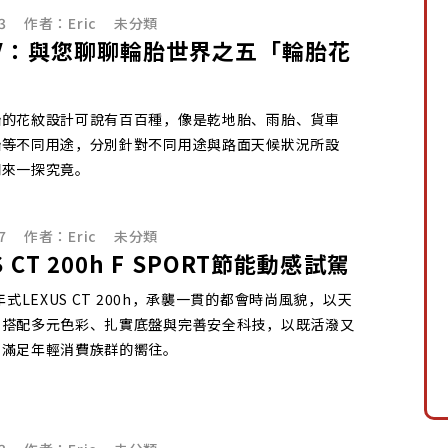
3
作者：
Eric
未分類
V：與您聊聊輪胎世界之五「輪胎花
胎的花紋設計可說有百百種，像是乾地胎、雨胎、貨車
胎等不同用途，分別針對不同用途與路面天候狀況所設
們來一探究竟。
7
作者：
Eric
未分類
S CT 200h F SPORT節能動感試駕
年式LEXUS CT 200h，承襲一貫的都會時尚風貌，以天
性搭配多元色彩、扎實底盤與完善安全科技，以既活潑又
，滿足年輕消費族群的嚮往。