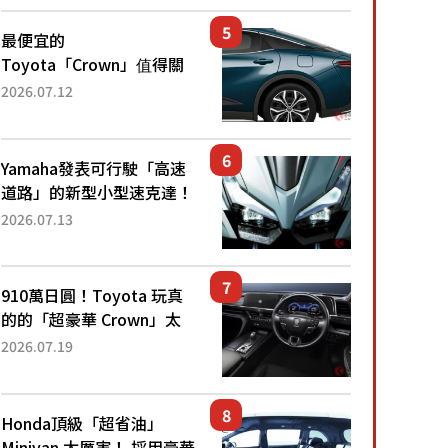
還推出467萬元日圓起的5
人座版...
最便宜的
Toyota「Crown」值得關
注！ 搭載4WD、每公升
2026.07.12
22.4公里低油耗表現超亮
眼！ 配備豐富、超越售價
水準，堪稱高CP值代表的
Yamaha發表可行駛「高速
「...
道路」的新型小型速克達！
搭載能享受超強勁「渦輪
2026.07.13
感」的動力系統！ 採用與
高階「Super Sport」車款
相同的...
910萬日圓！Toyota 玩真
的的「超豪華 Crown」太
厲害了！採用由「匠人技
2026.07.19
藝」打造的「專屬車色」與
運動化「底盤設定」！還配
備專屬豪華...
Honda頂級「超省油」
Minivan 太厲害！ 採用豪華