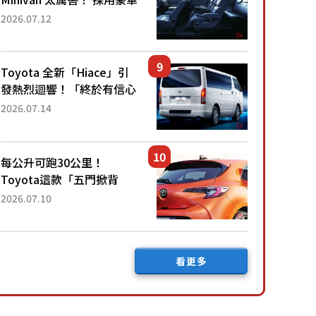
「真皮座椅」與專屬「黑色
2026.07.12
內裝」！ 每公升可跑約20
公里，兼具優異節能表現與
舒適「三...
Toyota 全新「Hiace」引
發熱烈迴響！「終於有信心
下訂了！」「哪個等級交車
2026.07.14
最快？」討論不斷！但下訂
後竟然還要等「超過半年」
才能交車？...
每公升可跑30公里！
Toyota這款「五門掀背
車」真的很厲害！ 擁有全
2026.07.10
長4.3公尺的「剛剛好車身
尺寸」，配備全面升級！
採Hybrid專屬設...
看更多