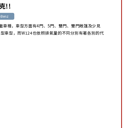
克!!
-Benz
後繼車種，車型方面有4門、5門、雙門、雙門敞篷及少見
型車型，而W124也依照排氣量的不同分別有著各別的代