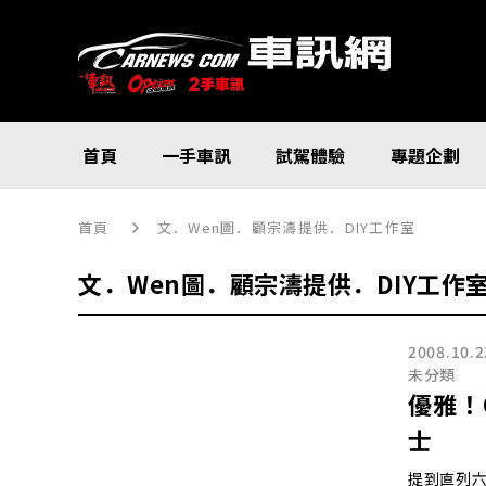
首頁
一手車訊
試駕體驗
專題企劃
首頁
文．Wen圖．顧宗濤提供．DIY工作室
文．Wen圖．顧宗濤提供．DIY工作
2008.10.2
未分類
優雅！O
士
提到直列六