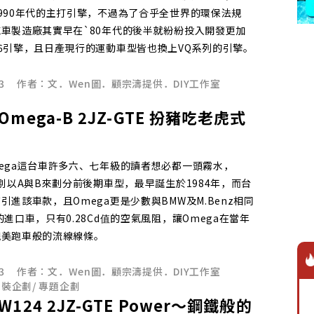
990年代的主打引擎，不過為了合乎全世界的環保法規
車製造廠其實早在`80年代的後半就紛紛投入開發更加
6引擎，且日產現行的運動車型皆也換上VQ系列的引擎。
3
作者：
文．Wen圖．顧宗濤提供．DIY工作室
mega-B 2JZ-GTE 扮豬吃老虎式
ega這台車許多六、七年級的讀者想必都一頭霧水，
分別以A與B來劃分前後期車型，最早誕生於1984年，而台
引進該車款，且Omega更是少數與BMW及M.Benz相同
的進口車，只有0.28Cd值的空氣風阻，讓Omega在當年
媲美跑車般的流線線條。
3
作者：
文．Wen圖．顧宗濤提供．DIY工作室
改裝企劃
/
專題企劃
124 2JZ-GTE Power～鋼鐵般的