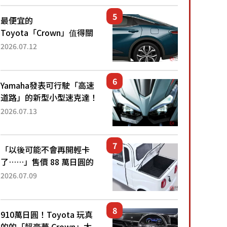
還推出467萬元日圓起的5
人座版...
最便宜的
Toyota「Crown」值得關
注！ 搭載4WD、每公升
2026.07.12
22.4公里低油耗表現超亮
眼！ 配備豐富、超越售價
水準，堪稱高CP值代表的
Yamaha發表可行駛「高速
「...
道路」的新型小型速克達！
搭載能享受超強勁「渦輪
2026.07.13
感」的動力系統！ 採用與
高階「Super Sport」車款
相同的...
「以後可能不會再開輕卡
了……」售價 88 萬日圓的
「超迷你輕型貨車」引發兩
2026.07.09
極評價！「150 日圓就能跑
100 公里！」「免驗車真的
太棒了！...
910萬日圓！Toyota 玩真
的的「超豪華 Crown」太