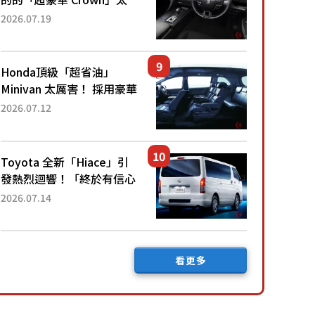
厲害了！採用由「匠人技
2026.07.19
藝」打造的「專屬車色」與
運動化「底盤設定」！還配
備專屬豪華...
Honda頂級「超省油」
Minivan 太厲害！ 採用豪華
「真皮座椅」與專屬「黑色
2026.07.12
內裝」！ 每公升可跑約20
公里，兼具優異節能表現與
舒適「三...
Toyota 全新「Hiace」引
發熱烈迴響！「終於有信心
下訂了！」「哪個等級交車
2026.07.14
最快？」討論不斷！但下訂
後竟然還要等「超過半年」
才能交車？...
看更多