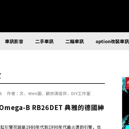
車訊影音
二手車訊
二輪車訊
option改裝車
室
3
作者：
文．Wen圖．顧宗濤提供．DIY工作室
mega-B RB26DET 典雅的德國紳
缸引擎可說是1980年代到1990年代最火燙的引擎，也