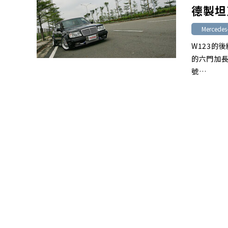
德製坦
Mercedes
W123的
的六門加長
號…