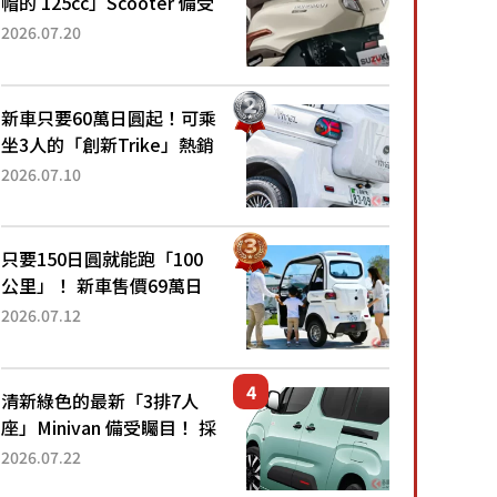
帽的 125cc」Scooter 備受
矚目！採用全新流線設計與
2026.07.20
各項升級，騎乘更加舒適！
已陸續開始出口的新款
「B...
新車只要60萬日圓起！可乘
坐3人的「創新Trike」熱銷
大賣成為人氣車款！「養車
2026.07.10
成本真的超便宜！」「150
日圓就能跑100公里」「小
朋友坐得...
只要150日圓就能跑「100
公里」！ 新車售價69萬日
圓的「3人座」Trike大受歡
2026.07.12
迎！ 順應時代需求，究竟
為何能迅速熱賣？
清新綠色的最新「3排7人
座」Minivan 備受矚目！ 採
用全長4.7公尺剛剛好的車
2026.07.22
身尺寸與「滑門」設計！