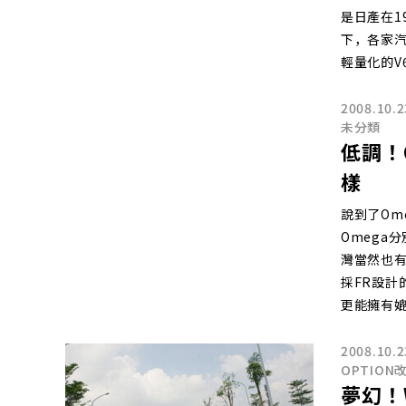
是日產在1
下，各家汽
輕量化的V
2008.10.2
未分類
低調！O
樣
說到了Om
Omega
灣當然也有
採FR設計
更能擁有
2008.10.2
OPTION
夢幻！W