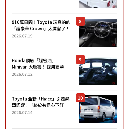
價！「150 日圓就能跑 100 公
里！」「免驗車真的太棒
了！...
910萬日圓！Toyota 玩真的的
「超豪華 Crown」太厲害了！
採用由「匠人技藝」打造的
2026.07.19
「專屬車色」與運動化「底盤
設定」！還配備專屬豪華...
Honda頂級「超省油」
Minivan 太厲害！ 採用豪華
「真皮座椅」與專屬「黑色內
2026.07.12
裝」！ 每公升可跑約20公里，
兼具優異節能表現與舒適
「三...
Toyota 全新「Hiace」引發熱
烈迴響！「終於有信心下訂
了！」「哪個等級交車最
2026.07.14
快？」討論不斷！但下訂後竟
然還要等「超過半年」才能交