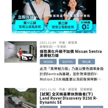
2021.11.04
作者：
楊智漢
新聞快訊
/
一手車訊
個性黑化升級不加價 Nissan Sentra
黑帶魅力版
NISSAN
SENTRA
特仕車
此次「黑帶魅力版」乃是以雙色調車身設
計的Sentra為基礎，並針對車頭的V-
Motion 2.0水箱護罩以及前後保桿飾條
與鋁圈等處施以鏡面黑化處理，如此再配
2021.11.02
作者：
楊智漢
試駕體驗
上造型同樣犀利且整合迴力鏢式樣晝行燈
[試駕] 全天候豪華休旅強者(下)
於內的陣列式LED頭燈組
Land Rover Discovery D250 R-
Dynamic SE