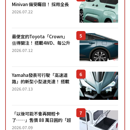
Minivan 備受矚目！ 採用全長
4.7公尺剛剛好的車身尺寸與
2026.07.22
「滑門」設計！ 還推出467萬
元日圓起的5人座版...
最便宜的Toyota「Crown」
值得關注！ 搭載4WD、每公升
22.4公里低油耗表現超亮眼！
2026.07.12
配備豐富、超越售價水準，堪
稱高CP值代表的「...
Yamaha發表可行駛「高速道
路」的新型小型速克達！ 搭載
能享受超強勁「渦輪感」的動
2026.07.13
力系統！ 採用與高階「Super
Sport」車款相同的...
「以後可能不會再開輕卡
了……」售價 88 萬日圓的「超
迷你輕型貨車」引發兩極評
2026.07.09