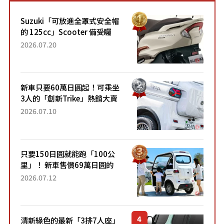
Suzuki「可放進全罩式安全帽
的 125cc」Scooter 備受矚
目！採用全新流線設計與各項
2026.07.20
升級，騎乘更加舒適！已陸續
開始出口的新款「B...
新車只要60萬日圓起！可乘坐
3人的「創新Trike」熱銷大賣
成為人氣車款！「養車成本真
2026.07.10
的超便宜！」「150日圓就能
跑100公里」「小朋友坐得...
只要150日圓就能跑「100公
里」！ 新車售價69萬日圓的
「3人座」Trike大受歡迎！ 順
2026.07.12
應時代需求，究竟為何能迅速
熱賣？
清新綠色的最新「3排7人座」