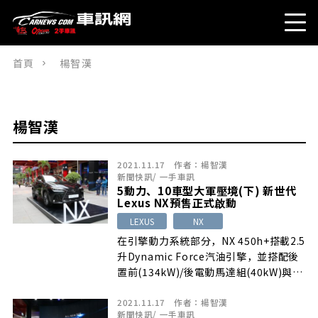
首頁
楊智漢
楊智漢
2021.11.17
作者：
楊智漢
新聞快訊
/
一手車訊
5動力、10車型大軍壓境(下) 新世代
Lexus NX預售正式啟動
LEXUS
NX
在引擎動力系統部分，NX 450h+搭載2.5
升Dynamic Force汽油引擎，並搭配後
置前(134kW)/後電動馬達組(40kW)與電
池容量18.1kWh的鋰離子電池組，擁有
2021.11.17
作者：
楊智漢
309hp綜效最大馬力輸出，0~100km/h
新聞快訊
/
一手車訊