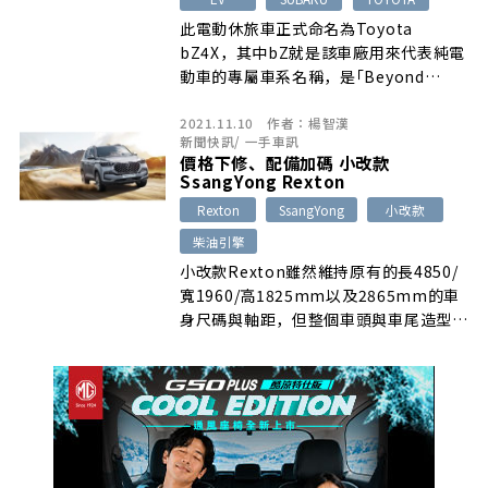
此電動休旅車正式命名為Toyota
bZ4X，其中bZ就是該車廠用來代表純電
動車的專屬車系名稱，是｢Beyond
Zero」之意，代表著Toyota冀望能為消
2021.11.10
作者：
楊智漢
費者提供零排放車款的價值想法。
新聞快訊
/
一手車訊
價格下修、配備加碼 小改款
SsangYong Rexton
Rexton
SsangYong
小改款
柴油引擎
小改款Rexton雖然維持原有的長4850/
寬1960/高1825mm以及2865mm的車
身尺碼與軸距，但整個車頭與車尾造型則
經過不小幅度的修改，擁有更為霸氣且面
積加大的八角型交織點鑽式水箱護罩，以
及造型更銳利的狹長型LED頭燈