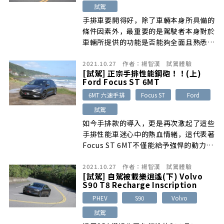
試駕
手排車要開得好，除了車輛本身所具備的
條件因素外，最重要的是駕駛者本身對於
車輛所提供的功能是否能夠全面且熟悉的
掌控與運用，再加上不斷的練習才能將手
2021.10.27
作者：
楊智漢
試駕體驗
排功能於山路彎道上淋漓盡致地運用。
[試駕] 正宗手排性能鋼砲！！(上)
Ford Focus ST 6MT
6MT 六速手排
Focus ST
Ford
試駕
如今手排款的導入，更是再次激起了這些
手排性能車迷心中的熱血情緒，這代表著
Focus ST 6MT不僅能給予強悍的動力威
能之外，更能提供更高的自主駕馭性以及
2021.10.27
作者：
楊智漢
試駕體驗
最純粹的機械操控樂趣。
[試駕] 自駕被載樂逍遙(下) Volvo
S90 T8 Recharge Inscription
PHEV
S90
Volvo
試駕