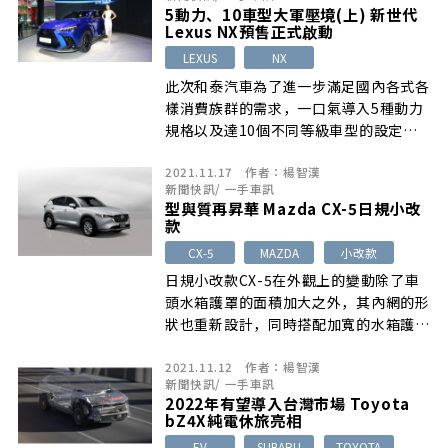
加速6.3秒，純電模式下的最大行駛里程
5動力、10車型大軍壓境(上) 新世代
約80km。
Lexus NX預售正式啟動
LEXUS
NX
此次和泰汽車為了進一步滿足國內各式各
樣消費族群的需求，一口氣導入5種動力
規格以及達10個不同等級車型的設定，
並且提供前驅、AWD以及e-Four四驅等
2021.11.17
作者：
楊智漢
驅動選項供選擇。
新聞快訊
/
一手車訊
型與質再昇華 Mazda CX-5日規小改
款
CX-5
MAZDA
小改款
日規小改款CX-5在外觀上的變動除了車
頭水箱護罩的面積加大之外，其內網的形
狀也重新設計，同時搭配加寬的水箱護罩
鍍鉻飾條，讓整個視覺質感更勝以往。
2021.11.12
作者：
楊智漢
新聞快訊
/
一手車訊
2022年有望導入台灣市場 Toyota
bZ4X純電休旅亮相
EV
SUBARU
TOYOTA