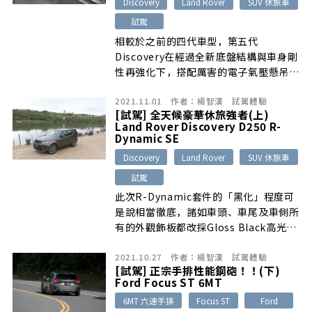
Discovery
Land Rover
SUV 休旅車
試駕
相較於之前的四代車型，第五代
Discovery在經過全新底盤結構與車身剛
性再強化下，搭配厲害的電子氣壓懸吊加
持，在行路質感與舒適度表現上確實提昇
2021.11.01
作者：
楊智漢
試駕體驗
不少，尤其偏軟調但又具韌性的長行程懸
[試駕] 全天候豪華休旅強者(上)
吊設定，對於坑洞與不平路面的震動處理
Land Rover Discovery D250 R-
能力相當出色
Dynamic SE
Discovery
Land Rover
SUV 休旅車
試駕
此次R-Dynamic套件的「黑化」程度可
是說相當徹底，諸如車頭、車尾及車側所
有的外觀飾板都改採Gloss Black高光澤
亮黑色處理，甚至連DISCOVERY字標也
2021.10.27
作者：
楊智漢
試駕體驗
都換成黑色，為外型帶來一絲神秘與個性
[試駕] 正宗手排性能鋼砲！！(下)
氣息。
Ford Focus ST 6MT
6MT 六速手排
Focus ST
Ford