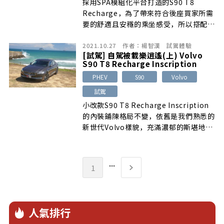
採用SPA模組化平台打造的S90 T8
Recharge，為了帶來符合後座買家所需
要的舒適且安穩的乘坐感受，所以搭配的
是Touring舒適化底盤懸吊系統，因此在
2021.10.27
作者：
楊智漢
試駕體驗
乘坐舒適上的表現絕對沒話說，不僅是路
[試駕] 自駕被載樂逍遙(上) Volvo
面震動的抑制處理或是車艙內的隔音表現
S90 T8 Recharge Inscription
都讓人相當滿意
PHEV
S90
Volvo
試駕
小改款S90 T8 Recharge Inscription
的內裝鋪陳格局不變，依舊是我們熟悉的
新世代Volvo樣貌，充滿濃郁的斯堪地那
維亞風情，尤其以實木飾板搭配黑色皮革
與鋼琴烤漆飾板，著實給人猶如身處溫馨
居家的愜意輕鬆感
...
1
人氣排行