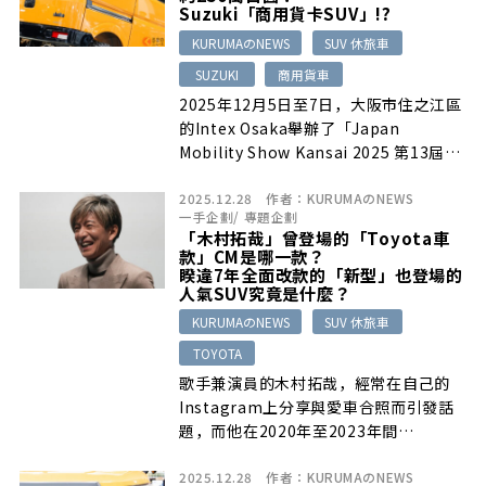
Suzuki「商用貨卡SUV」!?
KURUMAのNEWS
SUV 休旅車
SUZUKI
商用貨車
2025年12月5日至7日，大阪市住之江區
的Intex Osaka舉辦了「Japan
Mobility Show Kansai 2025 第13屆大
阪車展」…
2025.12.28
作者：
KURUMAのNEWS
一手企劃
/
專題企劃
「木村拓哉」曾登場的「Toyota車
款」CM是哪一款？
睽違7年全面改款的「新型」也登場的
人氣SUV究竟是什麼？
KURUMAのNEWS
SUV 休旅車
TOYOTA
歌手兼演員的木村拓哉，經常在自己的
Instagram上分享與愛車合照而引發話
題，而他在2020年至2023年間…
2025.12.28
作者：
KURUMAのNEWS