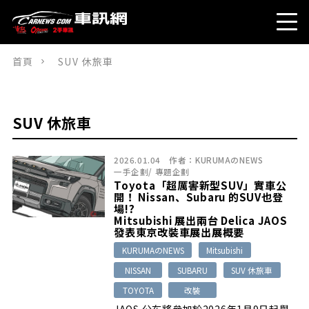
首頁
SUV 休旅車
SUV 休旅車
2026.01.04
作者：
KURUMAのNEWS
一手企劃
/
專題企劃
Toyota「超厲害新型SUV」實車公
開！ Nissan、Subaru 的SUV也登
場!?
Mitsubishi 展出兩台 Delica JAOS
發表東京改裝車展出展概要
KURUMAのNEWS
Mitsubishi
NISSAN
SUBARU
SUV 休旅車
TOYOTA
改裝
JAOS 公布將參加於2026年1月9日起舉