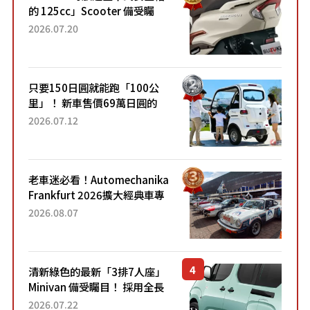
的 125cc」Scooter 備受矚
目！採用全新流線設計與各項
2026.07.20
升級，騎乘更加舒適！已陸續
開始出口的新款「B...
只要150日圓就能跑「100公
里」！ 新車售價69萬日圓的
「3人座」Trike大受歡迎！ 順
2026.07.12
應時代需求，究竟為何能迅速
熱賣？
老車迷必看！Automechanika
Frankfurt 2026擴大經典車專
區 1954年珍稀古董車現場修復
2026.08.07
清新綠色的最新「3排7人座」
Minivan 備受矚目！ 採用全長
4.7公尺剛剛好的車身尺寸與
2026.07.22