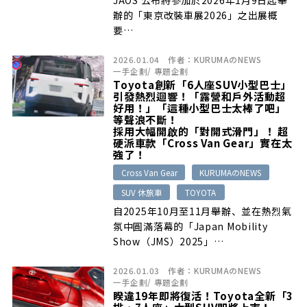
辦的「東京改裝車展2026」之出展概
要…
2026.01.04
作者：
KURUMAのNEWS
一手企劃
/
專題企劃
Toyota創新「6人座SUV小型巴士」
引發熱烈迴響！「露營和戶外活動超
好用！」「這種小型巴士太棒了吧」
等聲浪不斷！
採用大幅開啟的「對開式滑門」！ 超
硬派車款「Cross Van Gear」實在太
強了！
Cross Van Gear
KURUMAのNEWS
SUV 休旅車
TOYOTA
自2025年10月至11月舉辦、並在熱烈氣
氛中圓滿落幕的「Japan Mobility
Show（JMS）2025」…
2026.01.03
作者：
KURUMAのNEWS
一手企劃
/
專題企劃
睽違19年即將復活！Toyota全新「3
排・7人座」大型SUV即將上市！