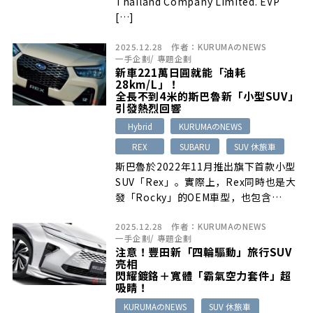
Thailand Company Limited. EVP
[…]
2025.12.28
作者：
KURUMAのNEWS
一手企劃
/
專題企劃
新車221萬日圓就能「油耗
28km/L」！
全長不到4米的斯巴魯新「小型SUV」
引發熱烈回響
Hybrid
KURUMAのNEWS
REX
SUBARU
SUV 休旅車
斯巴魯於2022年11月推出旗下首款小型
SUV「Rex」。實際上，Rex同時也是大
發「Rocky」的OEM車型，也包含…
2025.12.28
作者：
KURUMAのNEWS
一手企劃
/
專題企劃
注意！豐田新「四輪驅動」旅行SUV
亮相
閃耀鍍鉻＋寬體「霸氣空力套件」超
吸睛！
KURUMAのNEWS
SUV 休旅車