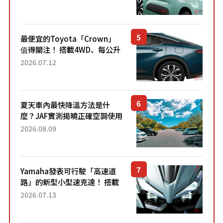
「滑門」設計！ 還推出467萬
元日圓起的5人座版...
最便宜的Toyota「Crown」
值得關注！ 搭載4WD、每公升
22.4公里低油耗表現超亮眼！
2026.07.12
配備豐富、超越售價水準，堪
稱高CP值代表的「...
夏天車內最快降溫方法是什
麼？JAF實測揭曉正確空調使用
方式
2026.08.09
Yamaha發表可行駛「高速道
路」的新型小型速克達！ 搭載
能享受超強勁「渦輪感」的動
2026.07.13
力系統！ 採用與高階「Super
Sport」車款相同的...