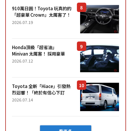
910萬日圓！Toyota 玩真的的
「超豪華 Crown」太厲害了！
採用由「匠人技藝」打造的
2026.07.19
「專屬車色」與運動化「底盤
設定」！還配備專屬豪華...
Honda頂級「超省油」
Minivan 太厲害！ 採用豪華
「真皮座椅」與專屬「黑色內
2026.07.12
裝」！ 每公升可跑約20公里，
兼具優異節能表現與舒適
「三...
Toyota 全新「Hiace」引發熱
烈迴響！「終於有信心下訂
了！」「哪個等級交車最
2026.07.14
快？」討論不斷！但下訂後竟
然還要等「超過半年」才能交
車？...
看更多