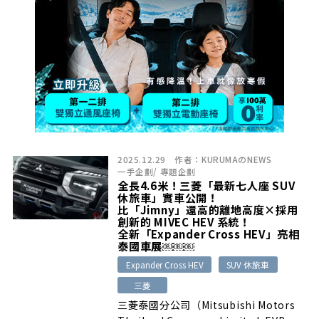
2025.12.29
作者：
KURUMAのNEWS
一手企劃
/
專題企劃
全長4.6米！三菱「最新七人座 SUV
休旅車」實車公開！
比「Jimny」還高的離地高度×採用
創新的 MIVEC HEV 系統！
全新「Expander Cross HEV」亮相
泰國車展￼￼￼
Expander Cross HEV
SUV 休旅車
三菱
三菱泰國分公司（Mitsubishi Motors