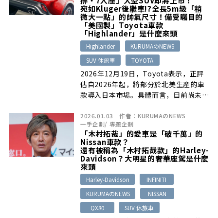
宛如Kluger後繼車!?全長5m級「稍
微大一點」的帥氣尺寸！備受矚目的
「美國製」Toyota車款
「Highlander」是什麼來頭
Highlander
KURUMAのNEWS
SUV 休旅車
TOYOTA
2026年12月19日，Toyota表示，正評
估自2026年起，將部分於北美生產的車
款導入日本市場。具體而言，目前尚未在
日本…
2026.01.03
作者：
KURUMAのNEWS
一手企劃
/
專題企劃
「木村拓哉」的愛車是「破千萬」的
Nissan車款？
還有被稱為「木村拓哉款」的Harley-
Davidson？大明星的奢華座駕是什麼
來頭
Harley-Davidson
INFINITI
KURUMAのNEWS
NISSAN
QX80
SUV 休旅車