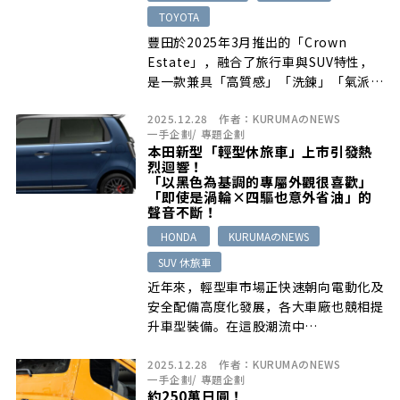
TOYOTA
豐田於2025年3月推出的「Crown
Estate」，融合了旅行車與SUV特性，
是一款兼具「高質感」「洗鍊」「氣派」
…
2025.12.28
作者：
KURUMAのNEWS
一手企劃
/
專題企劃
本田新型「輕型休旅車」上市引發熱
烈迴響！
「以黑色為基調的專屬外觀很喜歡」
「即使是渦輪×四驅也意外省油」的
聲音不斷！
HONDA
KURUMAのNEWS
SUV 休旅車
近年來，輕型車市場正快速朝向電動化及
安全配備高度化發展，各大車廠也競相提
升車型裝備。在這股潮流中…
2025.12.28
作者：
KURUMAのNEWS
一手企劃
/
專題企劃
約250萬日圓！