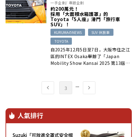
一手企劃
/
專題企劃
約200萬元！
採用「大面積水箱護罩」的
Toyota「5人座」滑門「旅行車
SUV」！
KURUMAのNEWS
SUV 休旅車
TOYOTA
自2025年12月5日至7日，大阪市住之江
區的INTEX Osaka舉辦了「Japan
Mobility Show Kansai 2025 第13屆大
阪車展」…
...
3
人氣排行
Suzuki「可放進全罩式安全帽