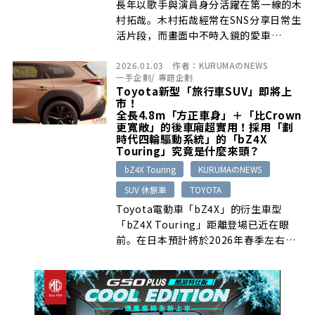
長年以歌手與演員身分活躍在第一線的木
村拓哉。木村拓哉經常在SNS分享日常生
活片段，而畫面中不時入鏡的愛車…
2026.01.03
作者：
KURUMAのNEWS
一手企劃
/
專題企劃
Toyota新型「旅行車SUV」即將上
市！
全長4.8m「方正車身」＋「比Crown
更寬敞」的後車廂超實用！採用「劃
時代四輪驅動系統」的「bZ4X
Touring」究竟是什麼來頭？
bZ4X Touring
KURUMAのNEWS
SUV 休旅車
TOYOTA
Toyota電動車「bZ4X」的衍生車型
「bZ4X Touring」距離登場已近在眼
前。在日本預計將於2026年春季左右…