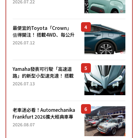
4.7公尺剛剛好的車身尺寸與
2026.07.22
「滑門」設計！ 還推出467萬
元日圓起的5人座版...
最便宜的Toyota「Crown」
值得關注！ 搭載4WD、每公升
22.4公里低油耗表現超亮眼！
2026.07.12
配備豐富、超越售價水準，堪
稱高CP值代表的「...
Yamaha發表可行駛「高速道
路」的新型小型速克達！ 搭載
能享受超強勁「渦輪感」的動
2026.07.13
力系統！ 採用與高階「Super
Sport」車款相同的...
老車迷必看！Automechanika
Frankfurt 2026擴大經典車專
區 1954年珍稀古董車現場修復
2026.08.07