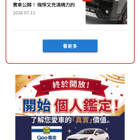
實車公開！ 強悍又充滿魄力的
「全黑設計」搭配特別「豪華
2026.07.11
內裝」！ Premium打造的「限
定Bruno」由...
看更多