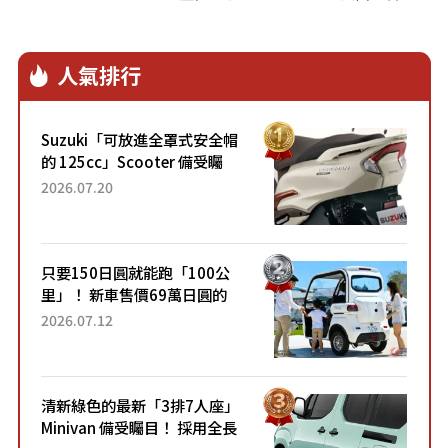
NO.1的吉拉，以及台灣成長最快速的塔
木嶺。
人氣排行
Suzuki「可放進全罩式安全帽
的 125cc」Scooter 備受矚
目！採用全新流線設計與各項
2026.07.20
升級，騎乘更加舒適！已陸續
開始出口的新款「B...
只要150日圓就能跑「100公
里」！ 新車售價69萬日圓的
「3人座」Trike大受歡迎！ 順
2026.07.12
應時代需求，究竟為何能迅速
熱賣？
清新綠色的最新「3排7人座」
Minivan 備受矚目！ 採用全長