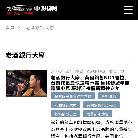
首頁
老酒銀行大摩
老酒銀行大摩
2024.01.02
作者：
CARNEWS
時尚生活
老酒銀行大摩、英國銷售NO1吉拉、
台灣成長最快速塔木嶺 尚格傳遞年節
贈禮心意 璀璨迎接龍馬精神之年
台灣成長最快速塔木嶺
尚格酒業
老酒銀行大摩
英國銷售NO1吉拉
蘇格蘭威士忌
限量新年禮盒
嶄新的龍年即將揭開嶺壁，尚格酒業精心
為您呈上多款極致威士忌品牌的限量新年
禮盒，包括老酒銀行大摩、英國銷售