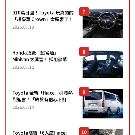
910萬日圓！Toyota 玩真的的
「超豪華 Crown」太厲害了！
採用由「匠人技藝」打造的
2026.07.19
「專屬車色」與運動化「底盤
設定」！還配備專屬豪華...
Honda頂級「超省油」
Minivan 太厲害！ 採用豪華
「真皮座椅」與專屬「黑色內
2026.07.12
裝」！ 每公升可跑約20公里，
兼具優異節能表現與舒適
「三...
Toyota 全新「Hiace」引發熱
烈迴響！「終於有信心下訂
了！」「哪個等級交車最
2026.07.14
快？」討論不斷！但下訂後竟
然還要等「超過半年」才能交
車？...
Toyota高級「6人座Hiace」