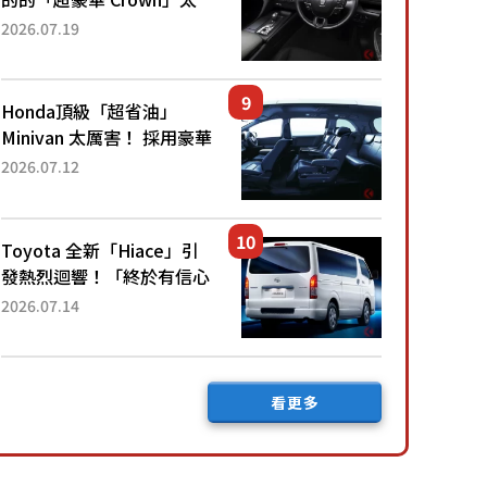
厲害了！採用由「匠人技
2026.07.19
藝」打造的「專屬車色」與
運動化「底盤設定」！還配
備專屬豪華...
Honda頂級「超省油」
Minivan 太厲害！ 採用豪華
「真皮座椅」與專屬「黑色
2026.07.12
內裝」！ 每公升可跑約20
公里，兼具優異節能表現與
舒適「三...
Toyota 全新「Hiace」引
發熱烈迴響！「終於有信心
下訂了！」「哪個等級交車
2026.07.14
最快？」討論不斷！但下訂
後竟然還要等「超過半年」
才能交車？...
看更多