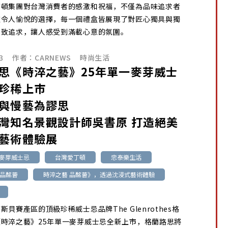
丁頓集團對台灣消費者的感激和祝福，不僅為品味追求者
種令人愉悅的選擇，每一個禮盒皆展現了對匠心獨具與獨
極致追求，讓人感受到滿載心意的氛圍。
3
作者：
CARNEWS
時尚生活
思《時淬之藝》25年單一麥芽威士
珍稀上市
與慢藝為謬思
灣知名景觀設計師吳書原 打造絕美
藝術體驗展
一麥芽威士忌
台灣愛丁頓
忠泰樂生活
 品酩薈
時淬之藝 品酩薈》，透過沈浸式藝術體驗
斯貝賽產區的頂級珍稀威士忌品牌The Glenrothes格
時淬之藝》25年單一麥芽威士忌全新上市，格蘭路思將