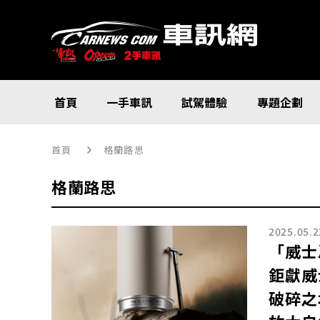
首頁
一手車訊
試駕體驗
專題企劃
首頁
格蘭路思
格蘭路思
2025.05.2
「威士
鉅獻威
破碎之