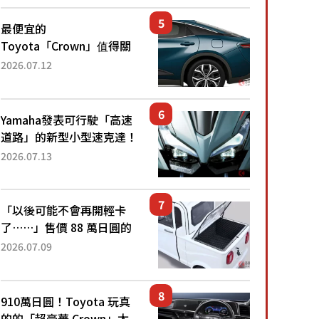
還推出467萬元日圓起的5
人座版...
最便宜的
Toyota「Crown」值得關
注！ 搭載4WD、每公升
2026.07.12
22.4公里低油耗表現超亮
眼！ 配備豐富、超越售價
水準，堪稱高CP值代表的
Yamaha發表可行駛「高速
「...
道路」的新型小型速克達！
搭載能享受超強勁「渦輪
2026.07.13
感」的動力系統！ 採用與
高階「Super Sport」車款
相同的...
「以後可能不會再開輕卡
了……」售價 88 萬日圓的
「超迷你輕型貨車」引發兩
2026.07.09
極評價！「150 日圓就能跑
100 公里！」「免驗車真的
太棒了！...
910萬日圓！Toyota 玩真
的的「超豪華 Crown」太