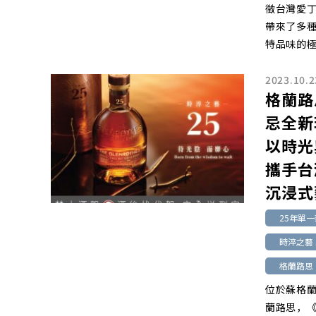
徵台灣愛
帶來了多
特品味的
2023.10.2
格蘭路
忌全新
以時光
攜手台
沉浸式
25年單
時淬之藝
格蘭路思
位於蘇格蘭
蘭路思，《