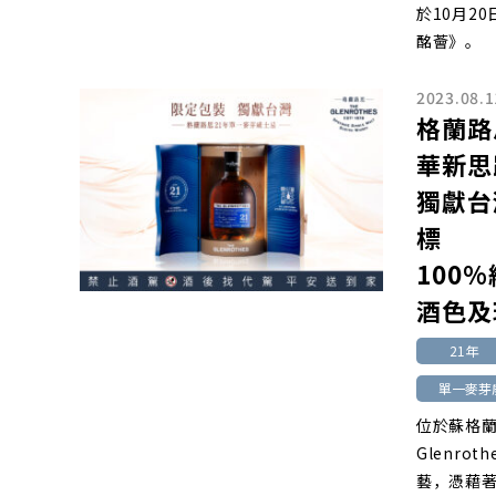
於10月2
酩薈》。
2023.08.1
格蘭路
華新思
獨獻台
標
100
酒色及
21年
單一麥芽
位於蘇格蘭
Glenr
藝，憑藉