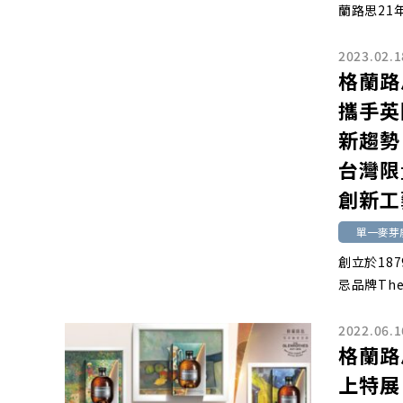
蘭路思21
2023.02.1
格蘭路
攜手英
新趨勢
台灣限
創新工
單一麥芽
創立於18
忌品牌The 
2022.06.1
格蘭路
上特展