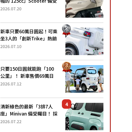
帽的 125cc」Scooter 備受
矚目！採用全新流線設計與
2026.07.20
各項升級，騎乘更加舒適！
已陸續開始出口的新款
「B...
新車只要60萬日圓起！可乘
坐3人的「創新Trike」熱銷
大賣成為人氣車款！「養車
2026.07.10
成本真的超便宜！」「150
日圓就能跑100公里」「小
朋友坐得...
只要150日圓就能跑「100
公里」！ 新車售價69萬日
圓的「3人座」Trike大受歡
2026.07.12
迎！ 順應時代需求，究竟
為何能迅速熱賣？
清新綠色的最新「3排7人
座」Minivan 備受矚目！ 採
用全長4.7公尺剛剛好的車
2026.07.22
身尺寸與「滑門」設計！