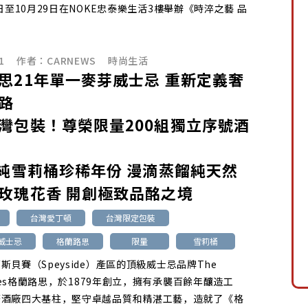
0日至10月29日在NOKE忠泰樂生活3樓舉辦《時淬之藝 品
1
作者：
CARNEWS
時尚生活
思21年單一麥芽威士忌 重新定義奢
路
灣包裝！尊榮限量200組獨立序號酒
%純雪莉桶珍稀年份 漫滴蒸餾純天然
玫瑰花香 開創極致品酩之境
台灣愛丁頓
台灣限定包裝
威士忌
格蘭路思
限量
雪莉桶
斯貝賽（Speyside）產區的頂級威士忌品牌The
othes格蘭路思，於1879年創立，擁有承襲百餘年釀造工
著酒廠四大基柱，堅守卓越品質和精湛工藝，造就了《格