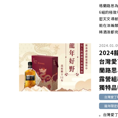
格蘭路思為
6組的極
密天文導航
能在浩瀚顛
稀酒液都
2024.01.0
202
台灣愛
蘭路思
露營組
獨特品
台灣愛丁
龍年限定
。台灣愛