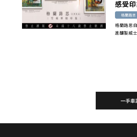
感受印
格蘭路思
格蘭路思自
進釀製威
一手車