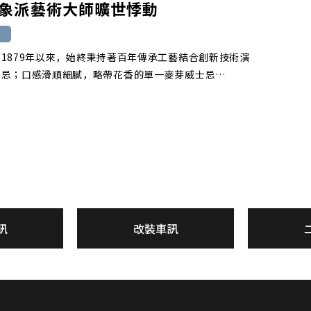
象派藝術大師曠世悸動
1879年以來，始終秉持著百年傳承工藝結合創新技術演
士忌；口感滑順細膩，略帶花香的單一麥芽威士忌…
訊
改裝車訊