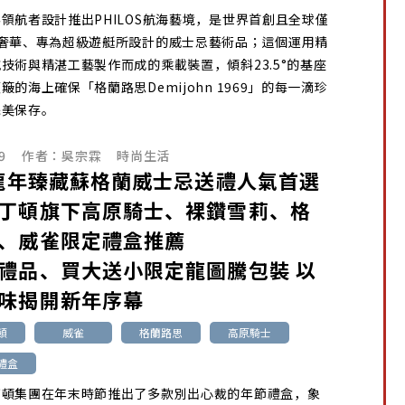
領航者設計推出PHILOS航海藝境，是世界首創且全球僅
致奢華、專為超級遊艇所設計的威士忌藝術品；這個運用精
技術與精湛工藝製作而成的乘載裝置，傾斜23.5°的基座
簸的海上確保「格蘭路思Demijohn 1969」的每一滴珍
完美保存。
9
作者：
吳宗霖
時尚生活
4龍年臻藏蘇格蘭威士忌送禮人氣首選
丁頓旗下高原騎士、裸鑽雪莉、格
、威雀限定禮盒推薦
禮品、買大送小限定龍圖騰包裝 以
味揭開新年序幕
頓
威雀
格蘭路思
高原騎士
禮盒
丁頓集團在年末時節推出了多款別出心裁的年節禮盒，象