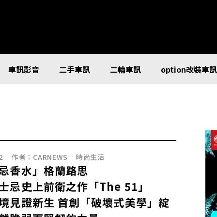
車訊影音
二手車訊
二輪車訊
option改裝車
2
作者：
CARNEWS
時尚生活
忌香水」格蘭路思
士忌史上前衛之作「The 51」
境見證新生 首創「破壞式美學」綻