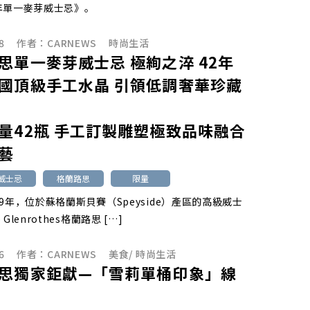
年單一麥芽威士忌》。
8
作者：
CARNEWS
時尚生活
思單一麥芽威士忌 極絢之淬 42年
國頂級手工水晶 引領低調奢華珍藏
量42瓶 手工訂製雕塑極致品味融合
藝
威士忌
格蘭路思
限量
79年，位於蘇格蘭斯貝賽（Speyside）產區的高級威士
Glenrothes格蘭路思 […]
6
作者：
CARNEWS
美食
/
時尚生活
思獨家鉅獻—「雪莉單桶印象」線