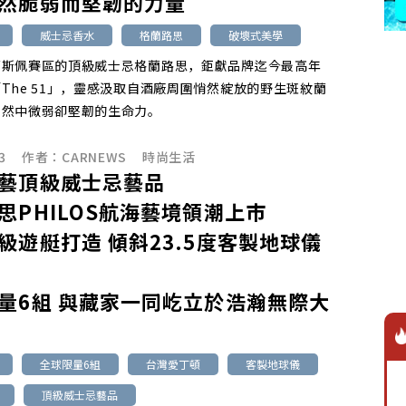
然脆弱而堅韌的力量
威士忌香水
格蘭路思
破壞式美學
蘭斯佩賽區的頂級威士忌格蘭路思，鉅獻品牌迄今最高年
The 51」，靈感汲取自酒廠周圍悄然綻放的野生斑紋蘭
自然中微弱卻堅韌的生命力。
3
作者：
CARNEWS
時尚生活
藝頂級威士忌藝品
思PHILOS航海藝境領潮上市
級遊艇打造 傾斜23.5度客製地球儀
量6組 與藏家一同屹立於浩瀚無際大
全球限量6組
台灣愛丁頓
客製地球儀
頂級威士忌藝品