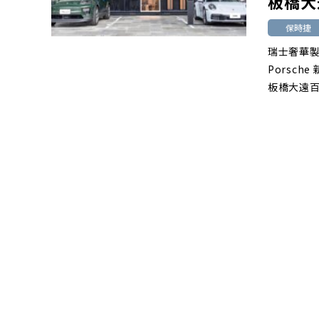
板橋大
保時捷
瑞士奢華製
Porsc
板橋大遠百