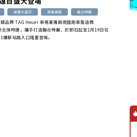
遠百盛大登場
板橋大遠百
泰格豪雅
聯合特展
錶品牌 TAG Heuer 泰格豪雅與德國跑車製造商
he 新北保時捷，攜手打造聯合特展，於即日起至1月19日在
1樓新站路入口隆重登場。