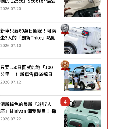
帽的 125cc」Scooter 備受
矚目！採用全新流線設計與
2026.07.20
各項升級，騎乘更加舒適！
已陸續開始出口的新款
「B...
新車只要60萬日圓起！可乘
坐3人的「創新Trike」熱銷
大賣成為人氣車款！「養車
2026.07.10
成本真的超便宜！」「150
日圓就能跑100公里」「小
朋友坐得...
只要150日圓就能跑「100
公里」！ 新車售價69萬日
圓的「3人座」Trike大受歡
2026.07.12
迎！ 順應時代需求，究竟
為何能迅速熱賣？
清新綠色的最新「3排7人
座」Minivan 備受矚目！ 採
用全長4.7公尺剛剛好的車
2026.07.22
身尺寸與「滑門」設計！