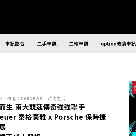
車訊影音
二手車訊
二輪車訊
option改裝車
9
作者：
CARNEWS
時尚生活
而生 兩大競速傳奇強強聯手
Heuer 泰格豪雅 x Porsche 保時捷
展