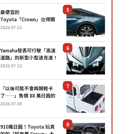
還推出467萬元日圓起的5
人座版...
最便宜的
Toyota「Crown」值得關
注！ 搭載4WD、每公升
2026.07.12
22.4公里低油耗表現超亮
眼！ 配備豐富、超越售價
水準，堪稱高CP值代表的
Yamaha發表可行駛「高速
「...
道路」的新型小型速克達！
搭載能享受超強勁「渦輪
2026.07.13
感」的動力系統！ 採用與
高階「Super Sport」車款
相同的...
「以後可能不會再開輕卡
了……」售價 88 萬日圓的
「超迷你輕型貨車」引發兩
2026.07.09
極評價！「150 日圓就能跑
100 公里！」「免驗車真的
太棒了！...
910萬日圓！Toyota 玩真
的的「超豪華 Crown」太