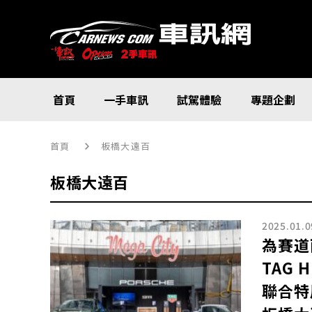
首頁
一手車訊
試駕體驗
專題企劃
首頁
板橋大遠百
板橋大遠百
2025.01.0
為賽道
TAG 
聯合特