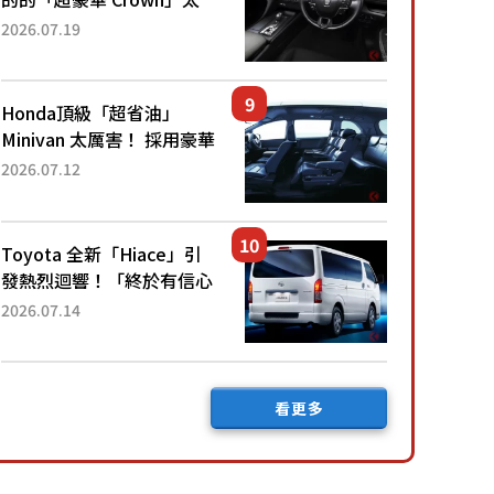
厲害了！採用由「匠人技
2026.07.19
藝」打造的「專屬車色」與
運動化「底盤設定」！還配
備專屬豪華...
Honda頂級「超省油」
Minivan 太厲害！ 採用豪華
「真皮座椅」與專屬「黑色
2026.07.12
內裝」！ 每公升可跑約20
公里，兼具優異節能表現與
舒適「三...
Toyota 全新「Hiace」引
發熱烈迴響！「終於有信心
下訂了！」「哪個等級交車
2026.07.14
最快？」討論不斷！但下訂
後竟然還要等「超過半年」
才能交車？...
看更多