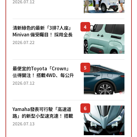
「3人座」Trike大受歡迎！ 順
2026.07.12
應時代需求，究竟為何能迅速
熱賣？
清新綠色的最新「3排7人座」
Minivan 備受矚目！ 採用全長
4.7公尺剛剛好的車身尺寸與
2026.07.22
「滑門」設計！ 還推出467萬
元日圓起的5人座版...
最便宜的Toyota「Crown」
值得關注！ 搭載4WD、每公升
22.4公里低油耗表現超亮眼！
2026.07.12
配備豐富、超越售價水準，堪
稱高CP值代表的「...
Yamaha發表可行駛「高速道
路」的新型小型速克達！ 搭載
能享受超強勁「渦輪感」的動
2026.07.13
力系統！ 採用與高階「Super
Sport」車款相同的...