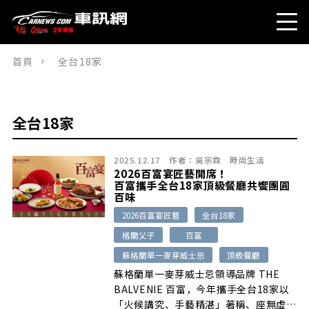
首頁
全台18家
全台18家
2025.12.17
作者：
吳宗霖
時尚生活
2026百富宴匠藝開席！
百富攜手全台18家頂級餐廳共饗團圓
百味
2026百富宴匠藝
全台18家
格蘭父子
百富
蘇格蘭單一麥芽威士忌
頂級餐廳
蘇格蘭單一麥芽威士忌領導品牌 THE
BALVENIE 百富，今年攜手全台18家以
「火候講究、手藝精湛」著稱、座無虛席