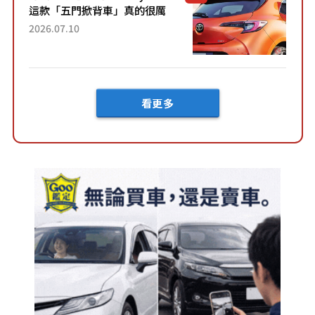
這款「五門掀背車」真的很厲
害！ 擁有全長4.3公尺的「剛剛
2026.07.10
好車身尺寸」，配備全面升
級！ 採Hybrid專屬設...
看更多