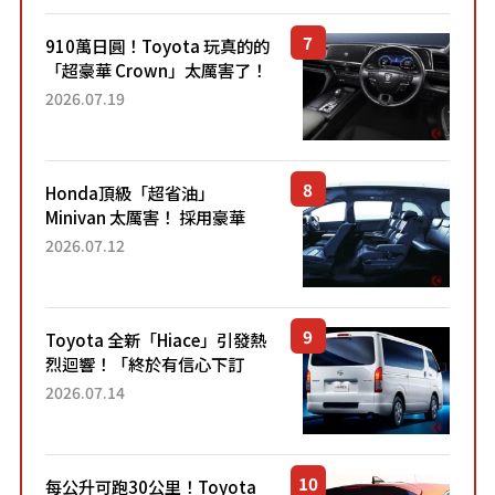
910萬日圓！Toyota 玩真的的
「超豪華 Crown」太厲害了！
採用由「匠人技藝」打造的
2026.07.19
「專屬車色」與運動化「底盤
設定」！還配備專屬豪華...
Honda頂級「超省油」
Minivan 太厲害！ 採用豪華
「真皮座椅」與專屬「黑色內
2026.07.12
裝」！ 每公升可跑約20公里，
兼具優異節能表現與舒適
「三...
Toyota 全新「Hiace」引發熱
烈迴響！「終於有信心下訂
了！」「哪個等級交車最
2026.07.14
快？」討論不斷！但下訂後竟
然還要等「超過半年」才能交
車？...
每公升可跑30公里！Toyota