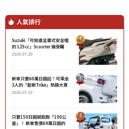
的頂級中餐廳，共同打造「百福匯聚 富
裕滿盈」的團圓饗宴。
人氣排行
Suzuki「可放進全罩式安全帽
的 125cc」Scooter 備受矚
目！採用全新流線設計與各項
2026.07.20
升級，騎乘更加舒適！已陸續
開始出口的新款「B...
新車只要60萬日圓起！可乘坐
3人的「創新Trike」熱銷大賣
成為人氣車款！「養車成本真
2026.07.10
的超便宜！」「150日圓就能
跑100公里」「小朋友坐得...
只要150日圓就能跑「100公
里」！ 新車售價69萬日圓的