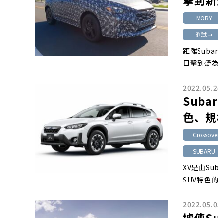
擊到新
MOBY
測試車
距離Sub
目擊到疑為
2022.05.2
Sub
色、規
Crossov
SUBARU
XV是由Su
SUV特色的5
2022.05.0
據傳Su