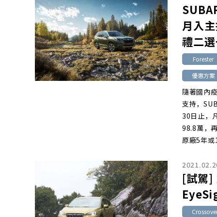
SUB
月入主
禮二選
Forester
優惠方案
隨著國內
支持，SU
30日止，凡
98.8萬
原廠5年或
2021.02.2
[試駕] 
EyeSi
Crossov