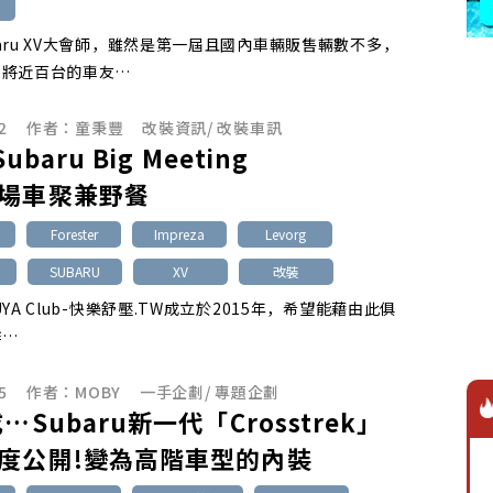
Subaru XV大會師，雖然是第一屆且國內車輛販售輛數不多，
召將近百台的車友…
2
作者：
童秉豐
改裝資訊
/
改裝車訊
Subaru Big Meeting
場車聚兼野餐
Forester
Impreza
Levorg
SUBARU
XV
改裝
 SUYA Club-快樂舒壓.TW成立於2015年，希望能藉由此俱
作…
5
作者：
MOBY
一手企劃
/
專題企劃
…Subaru新一代「Crosstrek」
度公開!變為高階車型的內裝