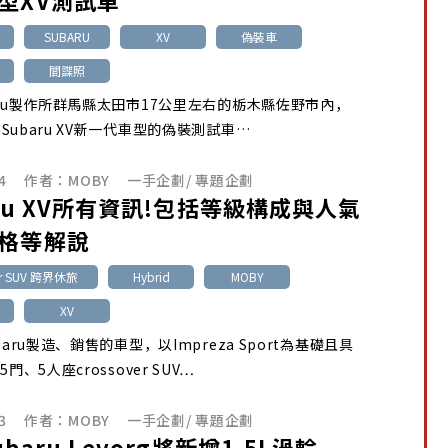
型XV測試車
SUBARU
XV
偽裝車
間諜照
aru製作所群馬縣太田市17公里左右的栃木縣佐野市內，
Subaru XV新一代車型的偽裝測試車…
4
作者：
MOBY
一手企劃
/
專題企劃
aru XV所有資訊!包括等級構成與人氣
格等解說
er SUV 跨界休旅
Hybrid
MOBY
XV
baru製造、銷售的車型，以Impreza Sport為基礎且具
門、5人座crossover SUV…
3
作者：
MOBY
一手企劃
/
專題企劃
baru Levorg將新增1.5L渦輪，