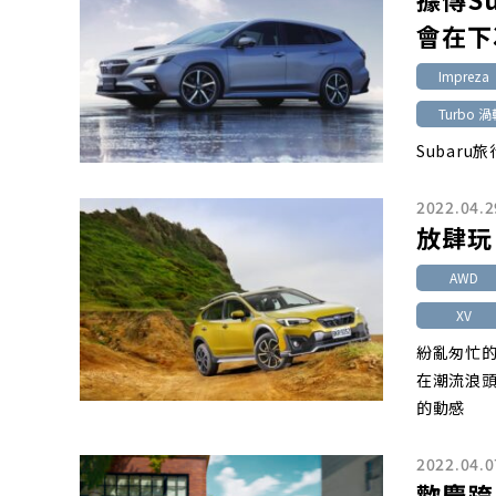
會在下
Impreza
Turbo 
Subar
2022.04.2
放肆玩・
AWD
XV
紛亂匆忙
在潮流浪頭
的動感
2022.04.0
歡慶跨