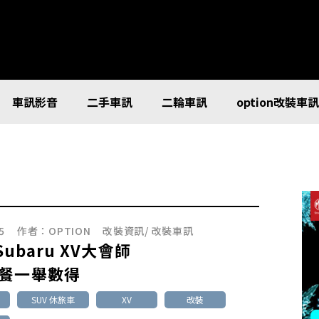
車訊影音
二手車訊
二輪車訊
option改裝車
5
作者：
OPTION
改裝資訊
/
改裝車訊
 Subaru XV大會師
餐一舉數得
SUV 休旅車
XV
改裝