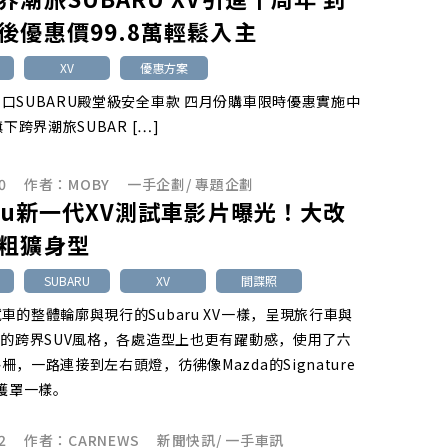
後優惠價99.8萬輕鬆入主
XV
優惠方案
口SUBARU殿堂級安全車款 四月份購車限時優惠實施中
旗下跨界潮旅SUBAR […]
0
作者：
MOBY
一手企劃
/
專題企劃
aru新一代XV測試車影片曝光！大改
粗獷身型
SUBARU
XV
間諜照
車的整體輪廓與現行的Subaru XV一樣，呈現旅行車與
合的跨界SUV風格，各處造型上也更有躍動感，使用了六
柵，一路連接到左右頭燈，彷彿像Mazda的Signature
箱護罩一樣。
2
作者：
CARNEWS
新聞快訊
/
一手車訊