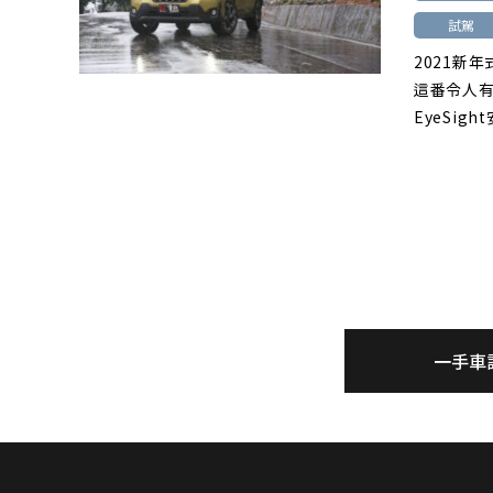
試駕
2021新
這番令人
EyeSi
一手車