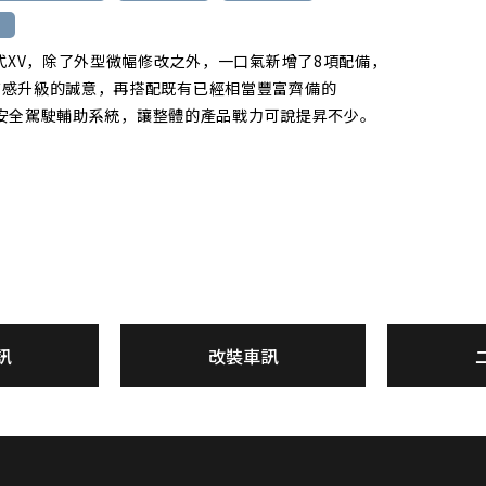
年式XV，除了外型微幅修改之外，一口氣新增了8項配備，
有感升級的誠意，再搭配既有已經相當豐富齊備的
ght安全駕駛輔助系統，讓整體的產品戰力可說提昇不少。
訊
改裝車訊