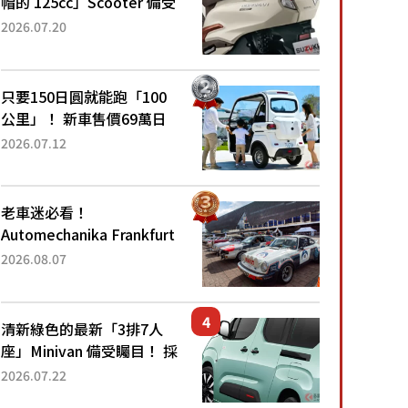
帽的 125cc」Scooter 備受
矚目！採用全新流線設計與
2026.07.20
各項升級，騎乘更加舒適！
已陸續開始出口的新款
「B...
只要150日圓就能跑「100
公里」！ 新車售價69萬日
圓的「3人座」Trike大受歡
2026.07.12
迎！ 順應時代需求，究竟
為何能迅速熱賣？
老車迷必看！
Automechanika Frankfurt
2026擴大經典車專區 1954
2026.08.07
年珍稀古董車現場修復
清新綠色的最新「3排7人
座」Minivan 備受矚目！ 採
用全長4.7公尺剛剛好的車
2026.07.22
身尺寸與「滑門」設計！