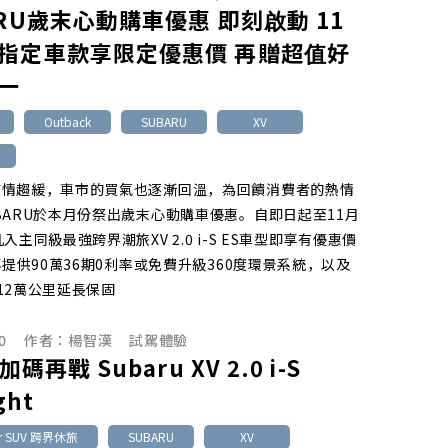
ARU歲末心動購車優惠 即刻啟動 11
指定車款享限定優惠價 再贈超值好
一
Outback
SUBARU
XV
疫情趨緩，車市的買氣也逐漸回溫，為回饋消費者的熱情
BARU於本月份祭出歲末心動購車優惠。自即日起至11月
入主同級最強跨界潮旅XV 2.0 i-S ES車型即享有優惠價
，再提供90萬36期0利率或免費升級360度環景系統，以及
12萬公里延長保固
0
作者：
楊智漢
試駕體驗
加碼再戰 Subaru XV 2.0 i-S
ght
er SUV 跨界休旅
SUBARU
XV