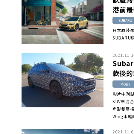
港前最
SUBARU
日本原裝進
SUBARU
2021.11.1
Sub
款後的
MOBY
影片中測試
SUV車混
角形雙層格
Wing水
2021.11.0