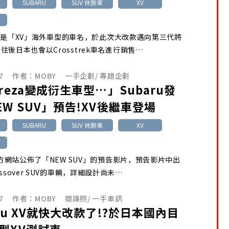
SUBARU
SUV 休旅車
XV
trek是「XV」海外車型的車名，於此次大改款邁向第三代將
往後日本也會以Crosstrek車名進行銷售…
7
作者：
MOBY
一手企劃
/
專題企劃
preza變成衍生車型…」Subaru發
EW SUV」預告!XV後繼車登場
SUBARU
SUV 休旅車
XV
u官方網站公佈了「NEW SUV」的預告影片，預告影片中出
ssover SUV的車輛，詳細設計尚未…
7
作者：
MOBY
間諜照
/
一手車訊
aru XV就快大改款了!?於日本國內目