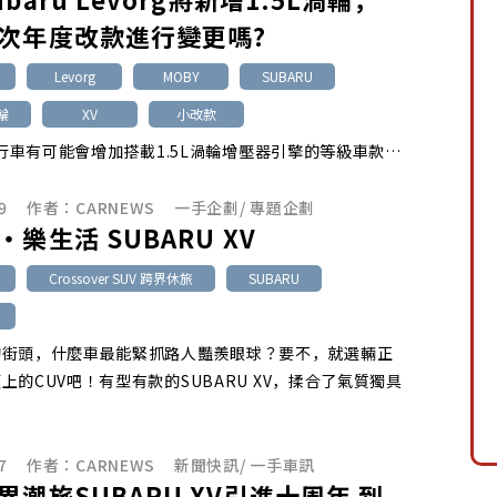
次年度改款進行變更嗎?
Levorg
MOBY
SUBARU
渦輪
XV
小改款
u旅行車有可能會增加搭載1.5L渦輪增壓器引擎的等級車款…
9
作者：
CARNEWS
一手企劃
/
專題企劃
樂生活 SUBARU XV
Crossover SUV 跨界休旅
SUBARU
的街頭，什麼車最能緊抓路人豔羨眼球？要不，就選輛正
上的CUV吧！有型有款的SUBARU XV，揉合了氣質獨具
7
作者：
CARNEWS
新聞快訊
/
一手車訊
界潮旅SUBARU XV引進十周年 到