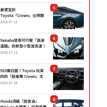
還推出467萬元日圓起的5
人座版...
最便宜的
Toyota「Crown」值得關
注！ 搭載4WD、每公升
2026.07.12
22.4公里低油耗表現超亮
眼！ 配備豐富、超越售價
水準，堪稱高CP值代表的
Yamaha發表可行駛「高速
「...
道路」的新型小型速克達！
搭載能享受超強勁「渦輪
2026.07.13
感」的動力系統！ 採用與
高階「Super Sport」車款
相同的...
910萬日圓！Toyota 玩真
的的「超豪華 Crown」太
厲害了！採用由「匠人技
2026.07.19
藝」打造的「專屬車色」與
運動化「底盤設定」！還配
備專屬豪華...
Honda頂級「超省油」
Minivan 太厲害！ 採用豪華