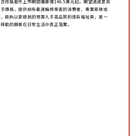
含改裝套件上市期間優惠價146.5萬元起。期望透過更具
入手價格，提供給有載運輪椅乘客的消費者、專業車隊或
等，能夠以更親民的預算入手高品質的德系福祉車，進一
礙移動的願景在日常生活中真正落實。