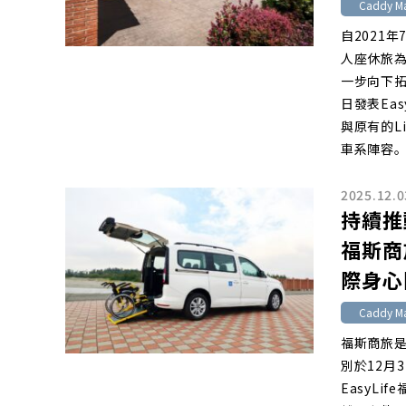
Caddy Ma
自2021
人座休旅
一步向下拓
日發表Ea
與原有的Li
車系陣容
2025.12.0
持續推
福斯商旅
際身心
Caddy Ma
福斯商旅
別於12月3
EasyL