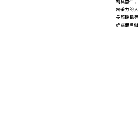
輔具套件，
競爭力的
長照機構
步讓無障