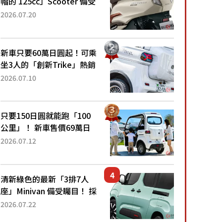
帽的 125cc」Scooter 備受
矚目！採用全新流線設計與
2026.07.20
各項升級，騎乘更加舒適！
已陸續開始出口的新款
「B...
新車只要60萬日圓起！可乘
坐3人的「創新Trike」熱銷
大賣成為人氣車款！「養車
2026.07.10
成本真的超便宜！」「150
日圓就能跑100公里」「小
朋友坐得...
只要150日圓就能跑「100
公里」！ 新車售價69萬日
圓的「3人座」Trike大受歡
2026.07.12
迎！ 順應時代需求，究竟
為何能迅速熱賣？
清新綠色的最新「3排7人
座」Minivan 備受矚目！ 採
用全長4.7公尺剛剛好的車
2026.07.22
身尺寸與「滑門」設計！