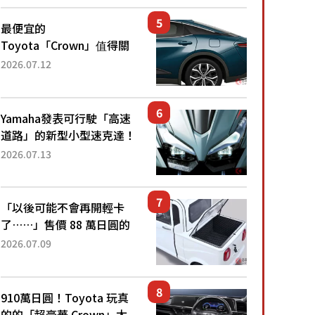
還推出467萬元日圓起的5
人座版...
最便宜的
Toyota「Crown」值得關
注！ 搭載4WD、每公升
2026.07.12
22.4公里低油耗表現超亮
眼！ 配備豐富、超越售價
水準，堪稱高CP值代表的
Yamaha發表可行駛「高速
「...
道路」的新型小型速克達！
搭載能享受超強勁「渦輪
2026.07.13
感」的動力系統！ 採用與
高階「Super Sport」車款
相同的...
「以後可能不會再開輕卡
了……」售價 88 萬日圓的
「超迷你輕型貨車」引發兩
2026.07.09
極評價！「150 日圓就能跑
100 公里！」「免驗車真的
太棒了！...
910萬日圓！Toyota 玩真
的的「超豪華 Crown」太