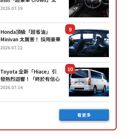
厲害了！採用由「匠人技
2026.07.19
藝」打造的「專屬車色」與
運動化「底盤設定」！還配
備專屬豪華...
Honda頂級「超省油」
Minivan 太厲害！ 採用豪華
「真皮座椅」與專屬「黑色
2026.07.12
內裝」！ 每公升可跑約20
公里，兼具優異節能表現與
舒適「三...
Toyota 全新「Hiace」引
發熱烈迴響！「終於有信心
下訂了！」「哪個等級交車
2026.07.14
最快？」討論不斷！但下訂
後竟然還要等「超過半年」
才能交車？...
看更多