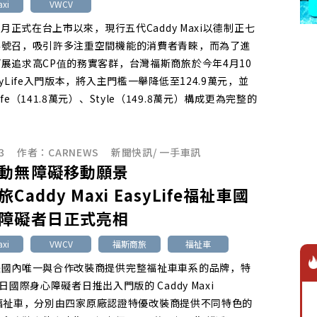
xi
VWCV
年7月正式在台上市以來，現行五代Caddy Maxi以德制正七
為號召，吸引許多注重空間機能的消費者青睞，而為了進
展追求高CP值的務實客群，台灣福斯商旅於今年4月10
syLife入門版本，將入主門檻一舉降低至124.9萬元，並
fe（141.8萬元）、Style（149.8萬元）構成更為完整的
。
3
作者：
CARNEWS
新聞快訊
/
一手車訊
動無障礙移動願景
Caddy Maxi EasyLife福祉車國
障礙者日正式亮相
xi
VWCV
福斯商旅
福祉車
是國內唯一與合作改裝商提供完整福祉車車系的品牌，特
日國際身心障礙者日推出入門版的 Caddy Maxi
ife福祉車，分別由四家原廠認證特優改裝商提供不同特色的