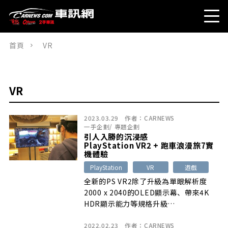
首頁
VR
VR
2023.03.29
作者：
CARNEWS
一手企劃
/
專題企劃
引人入勝的沉浸感
PlayStation VR2 + 跑車浪漫旅7實
機體驗
PlayStation
VR
遊戲
全新的PS VR2除了升級為單眼解析度
2000 x 2040的OLED顯示幕、帶來4K
HDR顯示能力等規格升級…
2022.02.23
作者：
CARNEWS