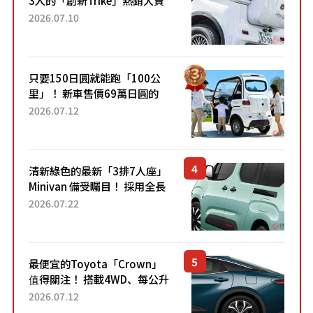
成為人氣車款！「養車成本真
2026.07.10
的超便宜！」「150日圓就能
跑100公里」「小朋友坐得...
只要150日圓就能跑「100公
里」！ 新車售價69萬日圓的
「3人座」Trike大受歡迎！ 順
2026.07.12
應時代需求，究竟為何能迅速
熱賣？
清新綠色的最新「3排7人座」
Minivan 備受矚目！ 採用全長
4.7公尺剛剛好的車身尺寸與
2026.07.22
「滑門」設計！ 還推出467萬
元日圓起的5人座版...
最便宜的Toyota「Crown」
值得關注！ 搭載4WD、每公升
22.4公里低油耗表現超亮眼！
2026.07.12
配備豐富、超越售價水準，堪