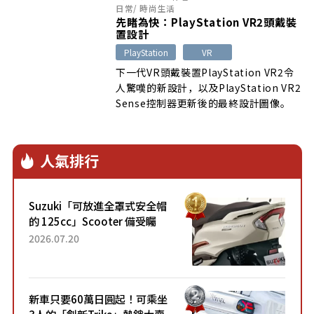
日常
/
時尚生活
先睹為快：PlayStation VR2頭戴裝
置設計
PlayStation
VR
下一代VR頭戴裝置PlayStation VR2令
人驚嘆的新設計，以及PlayStation VR2
Sense控制器更新後的最終設計圖像。
人氣排行
Suzuki「可放進全罩式安全帽
的 125cc」Scooter 備受矚
目！採用全新流線設計與各項
2026.07.20
升級，騎乘更加舒適！已陸續
開始出口的新款「B...
新車只要60萬日圓起！可乘坐
3人的「創新Trike」熱銷大賣