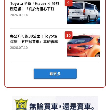
Toyota 全新「Hiace」引發熱
烈迴響！「終於有信心下訂
了！」「哪個等級交車最
2026.07.14
快？」討論不斷！但下訂後竟
然還要等「超過半年」才能交
車？...
每公升可跑30公里！Toyota
這款「五門掀背車」真的很厲
害！ 擁有全長4.3公尺的「剛剛
2026.07.10
好車身尺寸」，配備全面升
級！ 採Hybrid專屬設...
看更多