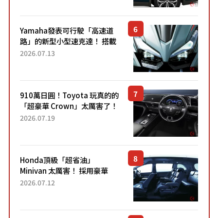
稱高CP值代表的「...
Yamaha發表可行駛「高速道
路」的新型小型速克達！ 搭載
能享受超強勁「渦輪感」的動
2026.07.13
力系統！ 採用與高階「Super
Sport」車款相同的...
910萬日圓！Toyota 玩真的的
「超豪華 Crown」太厲害了！
採用由「匠人技藝」打造的
2026.07.19
「專屬車色」與運動化「底盤
設定」！還配備專屬豪華...
Honda頂級「超省油」
Minivan 太厲害！ 採用豪華
「真皮座椅」與專屬「黑色內
2026.07.12
裝」！ 每公升可跑約20公里，
兼具優異節能表現與舒適
「三...