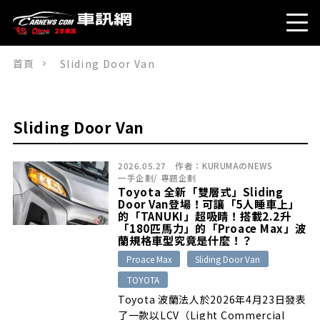
首頁
Sliding Door Van
Sliding Door Van
2026.05.27
作者：
KURUMAのNEWS
一手企劃
/
專題企劃
Toyota 全新「雙層式」Sliding
Door Van登場！可讓「5人睡車上」
的「TANUKI」超吸睛！搭載2.2升
「180匹馬力」的「Proace Max」波
蘭規格車型究竟是什麼！？
Proace Max
Sliding Door Van
TOYOTA
Toyota 波蘭法人於2026年4月23日發表
了一款以LCV（Light Commercial