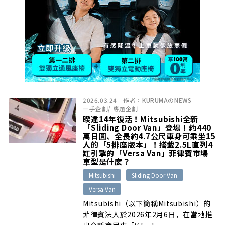
2026.03.24
作者：
KURUMAのNEWS
一手企劃
/
專題企劃
睽違14年復活！Mitsubishi全新
「Sliding Door Van」登場！約440
萬日圓、全長約4.7公尺車身可乘坐15
人的「5排座版本」！搭載2.5L直列4
缸引擎的「Versa Van」菲律賓市場
車型是什麼？
Mitsubishi
Sliding Door Van
Versa Van
Mitsubishi（以下簡稱Mitsubishi）的
菲律賓法人於2026年2月6日，在當地推