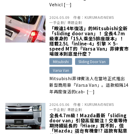
Vehicl […]
2026.05.09
作者：
KURUMAのNEWS
一手企劃
/
專題企劃
「睽違14年復活」的Mitsubishi全新
「sliding door van」！ 全長4.7m
級車身的「15人乘坐5排座版本」！
搭載2.5L「inline-4」引擎 × 5-
speed MT的「Varsa Van」菲律賓市
場版本到底是什麼？
Mitsubishi
Sliding Door Van
Varsa Van
Mitsubishi菲律賓法人在當地正式推出
新型商用車「Varsa Van」。這款相隔14
年再度復活的cab- […]
2026.05.06
作者：
KURUMAのNEWS
一手企劃
/
專題企劃
全長4.7m級！Mazda最新「sliding
door van」引發高度關注！交車等待
期持續延長的「Hiace」買不到，但
「Mazda」這台有機會!? 這款有點意