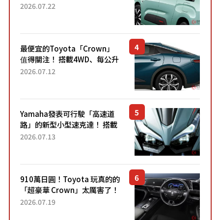
4.7公尺剛剛好的車身尺寸與
2026.07.22
「滑門」設計！ 還推出467萬
元日圓起的5人座版...
最便宜的Toyota「Crown」
值得關注！ 搭載4WD、每公升
22.4公里低油耗表現超亮眼！
2026.07.12
配備豐富、超越售價水準，堪
稱高CP值代表的「...
Yamaha發表可行駛「高速道
路」的新型小型速克達！ 搭載
能享受超強勁「渦輪感」的動
2026.07.13
力系統！ 採用與高階「Super
Sport」車款相同的...
910萬日圓！Toyota 玩真的的
「超豪華 Crown」太厲害了！
採用由「匠人技藝」打造的
2026.07.19
「專屬車色」與運動化「底盤