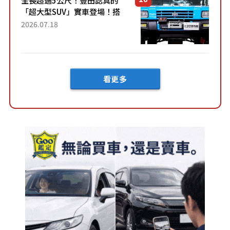
「超大型SUV」實車登場！搭
載後輪也會轉向的「四輪轉
2026.07.18
向」系統！以宛如「軍用
車!?」般的硬派規格開發的
「Mega C...
看更多