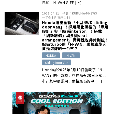
民的「N-VAN G FF […]
2026.04.11
作者：
KURUMAのNEWS
一手企劃
/
專題企劃
Honda推出全新「小型4WD sliding
door van」！採用黑化風格的「專用
設計」與「時尚interior」！搭載
「創新配備」與多變seat
arrangement，實用性也非常到位！
配備turbo的「N-VAN」頂規車型究
竟是怎樣的一台車？
HONDA
N-VAN
Sliding Door Van
Honda於2026年3月19日發表了「N-
VAN」的小改款，並在隔天20日正式上
市。其中最頂規、價格最高的車 […]