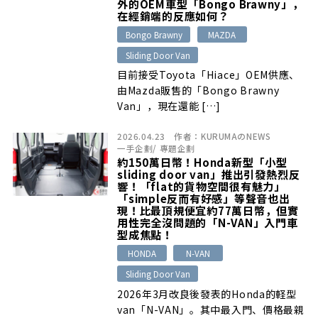
外的OEM車型「Bongo Brawny」，
在經銷端的反應如何？
Bongo Brawny
MAZDA
Sliding Door Van
目前接受Toyota「Hiace」OEM供應、
由Mazda販售的「Bongo Brawny
Van」，現在還能 […]
2026.04.23
作者：
KURUMAのNEWS
一手企劃
/
專題企劃
約150萬日幣！Honda新型「小型
sliding door van」推出引發熱烈反
響！「flat的貨物空間很有魅力」
「simple反而有好感」等聲音也出
現！比最頂規便宜約77萬日幣，但實
用性完全沒問題的「N-VAN」入門車
型成焦點！
HONDA
N-VAN
Sliding Door Van
2026年3月改良後發表的Honda的軽型
van「N-VAN」。其中最入門、價格最親