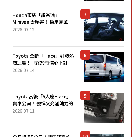
設定」！還配備專屬豪華...
Honda頂級「超省油」
Minivan 太厲害！ 採用豪華
「真皮座椅」與專屬「黑色內
2026.07.12
裝」！ 每公升可跑約20公里，
兼具優異節能表現與舒適
「三...
Toyota 全新「Hiace」引發熱
烈迴響！「終於有信心下訂
了！」「哪個等級交車最
2026.07.14
快？」討論不斷！但下訂後竟
然還要等「超過半年」才能交
車？...
Toyota高級「6人座Hiace」
實車公開！ 強悍又充滿魄力的
「全黑設計」搭配特別「豪華
2026.07.11
內裝」！ Premium打造的「限
定Bruno」由...
全長超過5公尺！豐田認真的