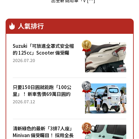
出全新商用車「V […]
人氣排行
Suzuki「可放進全罩式安全帽
的 125cc」Scooter 備受矚
目！採用全新流線設計與各項
2026.07.20
升級，騎乘更加舒適！已陸續
開始出口的新款「B...
只要150日圓就能跑「100公
里」！ 新車售價69萬日圓的
「3人座」Trike大受歡迎！ 順
2026.07.12
應時代需求，究竟為何能迅速
熱賣？
清新綠色的最新「3排7人座」
Minivan 備受矚目！ 採用全長