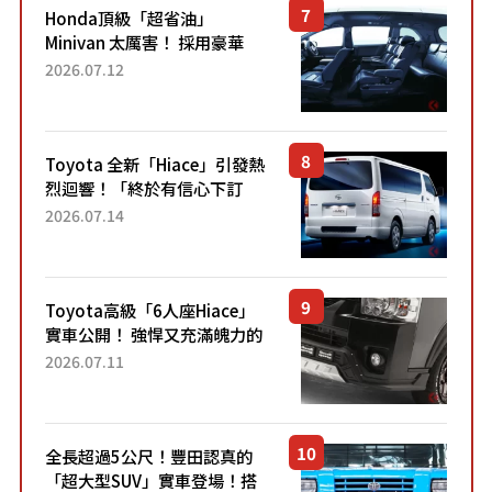
Honda頂級「超省油」
Minivan 太厲害！ 採用豪華
「真皮座椅」與專屬「黑色內
2026.07.12
裝」！ 每公升可跑約20公里，
兼具優異節能表現與舒適
「三...
Toyota 全新「Hiace」引發熱
烈迴響！「終於有信心下訂
了！」「哪個等級交車最
2026.07.14
快？」討論不斷！但下訂後竟
然還要等「超過半年」才能交
車？...
Toyota高級「6人座Hiace」
實車公開！ 強悍又充滿魄力的
「全黑設計」搭配特別「豪華
2026.07.11
內裝」！ Premium打造的「限
定Bruno」由...
全長超過5公尺！豐田認真的
「超大型SUV」實車登場！搭