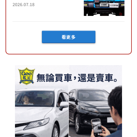
載後輪也會轉向的「四輪轉
2026.07.18
向」系統！以宛如「軍用
車!?」般的硬派規格開發的
「Mega C...
看更多