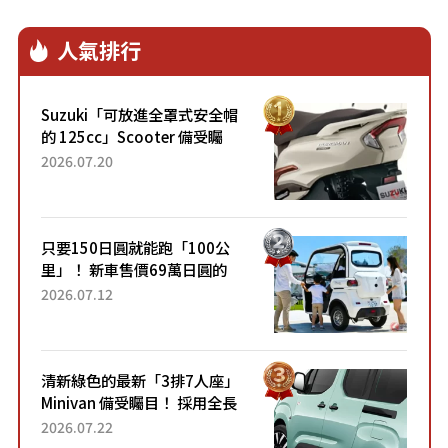
賽車所開發，命名為「MGUK（Motor
Generator Unit Kinetic）」的馬達。
人氣排行
Suzuki「可放進全罩式安全帽
的 125cc」Scooter 備受矚
目！採用全新流線設計與各項
2026.07.20
升級，騎乘更加舒適！已陸續
開始出口的新款「B...
只要150日圓就能跑「100公
里」！ 新車售價69萬日圓的
「3人座」Trike大受歡迎！ 順
2026.07.12
應時代需求，究竟為何能迅速
熱賣？
清新綠色的最新「3排7人座」
Minivan 備受矚目！ 採用全長
4.7公尺剛剛好的車身尺寸與
2026.07.22
「滑門」設計！ 還推出467萬