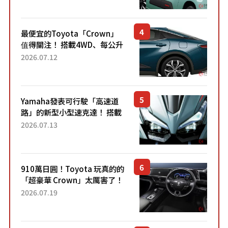
元日圓起的5人座版...
最便宜的Toyota「Crown」
值得關注！ 搭載4WD、每公升
22.4公里低油耗表現超亮眼！
2026.07.12
配備豐富、超越售價水準，堪
稱高CP值代表的「...
Yamaha發表可行駛「高速道
路」的新型小型速克達！ 搭載
能享受超強勁「渦輪感」的動
2026.07.13
力系統！ 採用與高階「Super
Sport」車款相同的...
910萬日圓！Toyota 玩真的的
「超豪華 Crown」太厲害了！
採用由「匠人技藝」打造的
2026.07.19
「專屬車色」與運動化「底盤
設定」！還配備專屬豪華...