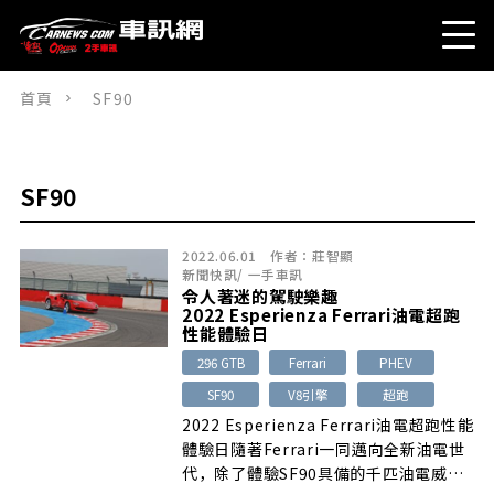
首頁
SF90
SF90
2022.06.01
作者：
莊智顯
新聞快訊
/
一手車訊
令人著迷的駕駛樂趣
2022 Esperienza Ferrari油電超跑
性能體驗日
296 GTB
Ferrari
PHEV
SF90
V8引擎
超跑
2022 Esperienza Ferrari油電超跑性能
體驗日隨著Ferrari一同邁向全新油電世
代，除了體驗SF90具備的千匹油電威