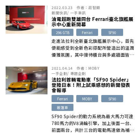
力…
2022.03.23
作者：
莊智顯
新聞快訊
/
一手車訊
油電超跑雙雄同台 Ferrari臺北旗艦展
示中心重新開幕
296 GTB
Ferrari
SF90
走進法拉利全新臺北旗艦展示中心，首先
便能感受到全新色彩搭配所營造出的溫潤
優雅氛圍，其中接待櫃台與多處牆面皆可
看到的全新深紅主色
2021.04.14
作者：
MOBY
一手企劃
/
專題企劃
法拉利首輛電動車「SF90 Spider」
登陸日本！附上試乘感想的新聞發表
會報導
Ferrari
MOBY
SF90
敞篷車
SF90 Spider的動力系統為最大馬力可達
780馬力的V8渦輪引擎，加上後面一台、
前面兩台，共計三台的電動馬達做為補
強，四輪軀動。後方搭載的是法拉利F1