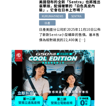
美國發布的全新「Sentra」也將推出
豪華版，配備奢華的「白色真皮內
裝」。它會在日本上市嗎？
KURUMAのNEWS
SENTRA
日產
日產美國分公司於2025年11月10日公佈
了新款Sentra小型轎車的售價。基本售
價為相對親民的22,400美 […]