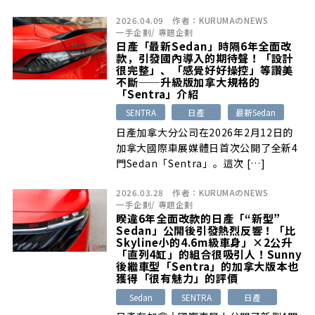
2026.04.09
作者：
KURUMAのNEWS
一手企劃
/
專題企劃
日產「最新Sedan」時隔6年全面改
款，引發國內導入的期待聲！「設計
很完整」、「感覺好好操控」等讚美
不斷──升級版加拿大規格的
「Sentra」介紹
SENTRA
日產
最新Sedan
日產加拿大分公司在2026年2月12日的
加拿大國際車展媒體日首次公開了全新4
門Sedan「Sentra」。這次 […]
2026.03.28
作者：
KURUMAのNEWS
一手企劃
/
專題企劃
睽違6年全面改款的日產「“新型”
Sedan」公開後引發熱烈反響！「比
Skyline小的4.6m級車身」×2公升
「直列4缸」的組合很吸引人！Sunny
後繼車型「Sentra」的加拿大版本也
獲得「很有魅力」的評價
Sedan
SENTRA
日產