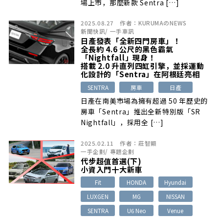
場上市，那麼新款 Sentra […]
2025.08.27
作者：
KURUMAのNEWS
新聞快訊
/
一手車訊
日產發表「全新四門房車」！
全長約 4.6 公尺的黑色霸氣
「Nightfall」現身！
搭載 2.0 升直列四缸引擎，並採運動
化設計的「Sentra」在阿根廷亮相
SENTRA
房車
日產
日產在南美市場為擁有超過 50 年歷史的
房車「Sentra」推出全新特別版「SR
Nightfall」，採用全 […]
2025.02.11
作者：
莊智顯
一手企劃
/
專題企劃
代步超值首選(下)
小資入門十大新車
Fit
HONDA
Hyundai
LUXGEN
MG
NISSAN
SENTRA
U6 Neo
Venue