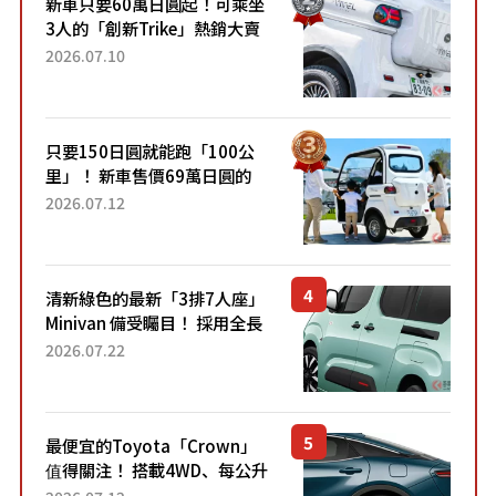
新車只要60萬日圓起！可乘坐
3人的「創新Trike」熱銷大賣
成為人氣車款！「養車成本真
2026.07.10
的超便宜！」「150日圓就能
跑100公里」「小朋友坐得...
只要150日圓就能跑「100公
里」！ 新車售價69萬日圓的
「3人座」Trike大受歡迎！ 順
2026.07.12
應時代需求，究竟為何能迅速
熱賣？
清新綠色的最新「3排7人座」
Minivan 備受矚目！ 採用全長
4.7公尺剛剛好的車身尺寸與
2026.07.22
「滑門」設計！ 還推出467萬
元日圓起的5人座版...
最便宜的Toyota「Crown」
值得關注！ 搭載4WD、每公升
22.4公里低油耗表現超亮眼！