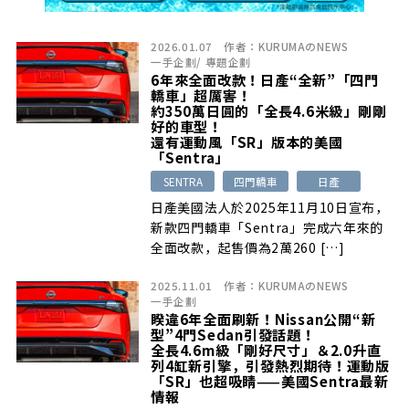
2026.01.07
作者：
KURUMAのNEWS
一手企劃
/
專題企劃
6年來全面改款！日產“全新”「四門
轎車」超厲害！
約350萬日圓的「全長4.6米級」剛剛
好的車型！
還有運動風「SR」版本的美國
「Sentra」
SENTRA
四門轎車
日產
日產美國法人於2025年11月10日宣布，
新款四門轎車「Sentra」完成六年來的
全面改款，起售價為2萬260 […]
2025.11.01
作者：
KURUMAのNEWS
一手企劃
睽違6年全面刷新！Nissan公開“新
型”4門Sedan引發話題！
全長4.6m級「剛好尺寸」＆2.0升直
列4缸新引擎，引發熱烈期待！運動版
「SR」也超吸睛——美國Sentra最新
情報