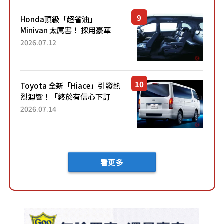
Honda頂級「超省油」
Minivan 太厲害！ 採用豪華
「真皮座椅」與專屬「黑色內
2026.07.12
裝」！ 每公升可跑約20公里，
兼具優異節能表現與舒適
「三...
Toyota 全新「Hiace」引發熱
烈迴響！「終於有信心下訂
了！」「哪個等級交車最
2026.07.14
快？」討論不斷！但下訂後竟
然還要等「超過半年」才能交
車？...
看更多