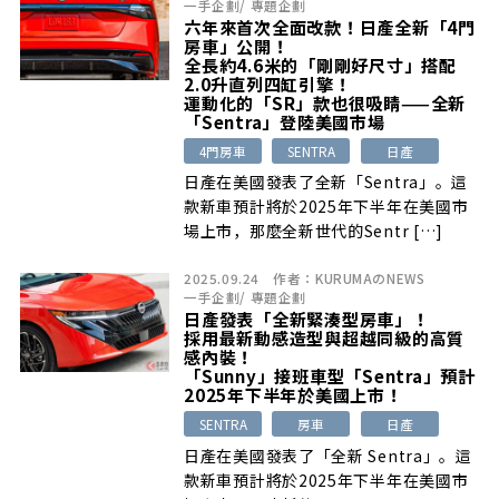
一手企劃
/
專題企劃
六年來首次全面改款！日產全新「4門
房車」公開！
全長約4.6米的「剛剛好尺寸」搭配
2.0升直列四缸引擎！
運動化的「SR」款也很吸睛——全新
「Sentra」登陸美國市場
4門房車
SENTRA
日產
日產在美國發表了全新「Sentra」。這
款新車預計將於2025年下半年在美國市
場上市，那麼全新世代的Sentr […]
2025.09.24
作者：
KURUMAのNEWS
一手企劃
/
專題企劃
日產發表「全新緊湊型房車」！
採用最新動感造型與超越同級的高質
感內裝！
「Sunny」接班車型「Sentra」預計
2025年下半年於美國上市！
SENTRA
房車
日產
日產在美國發表了「全新 Sentra」。這
款新車預計將於2025年下半年在美國市