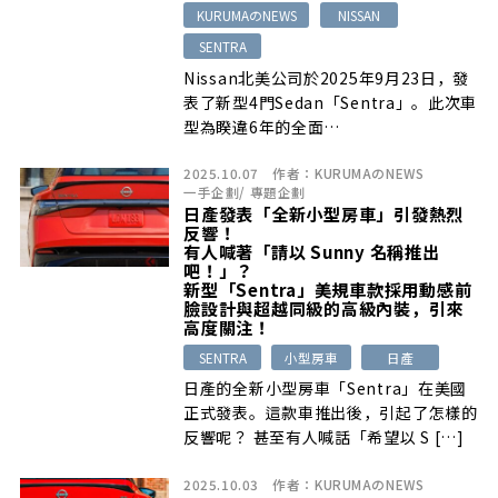
KURUMAのNEWS
NISSAN
SENTRA
Nissan北美公司於2025年9月23日，發
表了新型4門Sedan「Sentra」。此次車
型為睽違6年的全面…
2025.10.07
作者：
KURUMAのNEWS
一手企劃
/
專題企劃
日產發表「全新小型房車」引發熱烈
反響！
有人喊著「請以 Sunny 名稱推出
吧！」？
新型「Sentra」美規車款採用動感前
臉設計與超越同級的高級內裝，引來
高度關注！
SENTRA
小型房車
日產
日產的全新小型房車「Sentra」在美國
正式發表。這款車推出後，引起了怎樣的
反響呢？ 甚至有人喊話「希望以 S […]
2025.10.03
作者：
KURUMAのNEWS