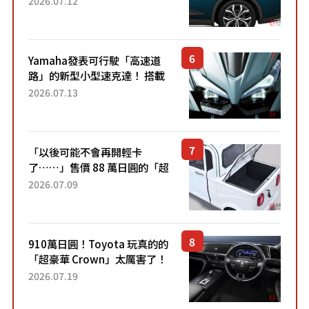
2026.07.12
配備豐富、超越售價水準，堪
稱高CP值代表的「...
Yamaha發表可行駛「高速道
路」的新型小型速克達！ 搭載
能享受超強勁「渦輪感」的動
2026.07.13
力系統！ 採用與高階「Super
Sport」車款相同的...
「以後可能不會再開輕卡
了……」售價 88 萬日圓的「超
迷你輕型貨車」引發兩極評
2026.07.09
價！「150 日圓就能跑 100 公
里！」「免驗車真的太棒
了！...
910萬日圓！Toyota 玩真的的
「超豪華 Crown」太厲害了！
採用由「匠人技藝」打造的
2026.07.19
「專屬車色」與運動化「底盤
設定」！還配備專屬豪華...