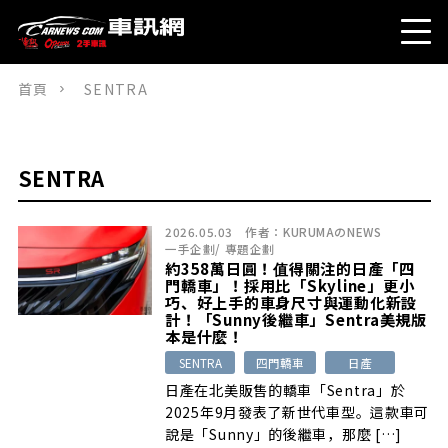
首頁
SENTRA
SENTRA
2026.05.03
作者：
KURUMAのNEWS
一手企劃
/
專題企劃
約358萬日圓！值得關注的日產「四
門轎車」！採用比「Skyline」更小
巧、好上手的車身尺寸與運動化新設
計！「Sunny後繼車」Sentra美規版
本是什麼！
SENTRA
四門轎車
日產
日產在北美販售的轎車「Sentra」於
2025年9月發表了新世代車型。這款車可
說是「Sunny」的後繼車，那麼 […]