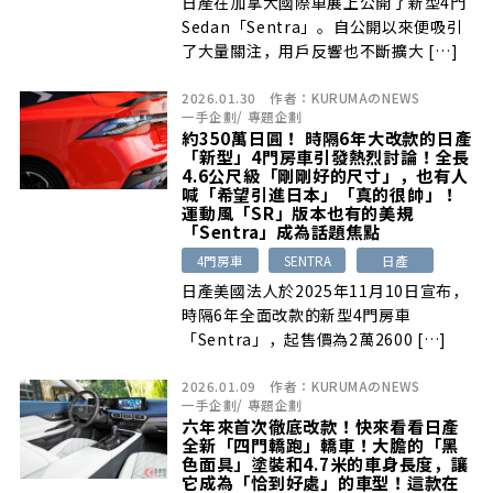
日產在加拿大國際車展上公開了新型4門
Sedan「Sentra」。自公開以來便吸引
了大量關注，用戶反響也不斷擴大 […]
2026.01.30
作者：
KURUMAのNEWS
一手企劃
/
專題企劃
約350萬日圓！ 時隔6年大改款的日產
「新型」4門房車引發熱烈討論！全長
4.6公尺級「剛剛好的尺寸」，也有人
喊「希望引進日本」「真的很帥」！
運動風「SR」版本也有的美規
「Sentra」成為話題焦點
4門房車
SENTRA
日產
日產美國法人於2025年11月10日宣布，
時隔6年全面改款的新型4門房車
「Sentra」，起售價為2萬2600 […]
2026.01.09
作者：
KURUMAのNEWS
一手企劃
/
專題企劃
六年來首次徹底改款！快來看看日產
全新「四門轎跑」轎車！大膽的「黑
色面具」塗裝和4.7米的車身長度，讓
它成為「恰到好處」的車型！這款在