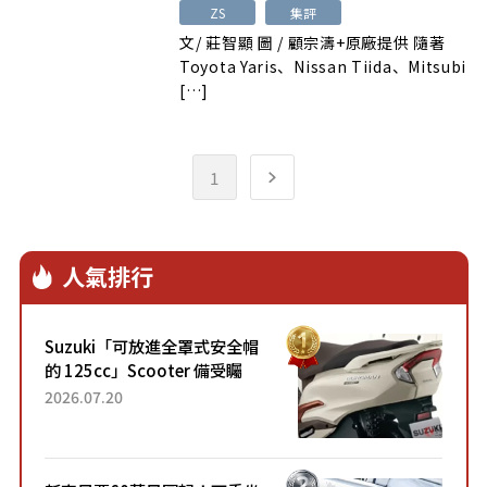
ZS
集評
文/ 莊智顯 圖 / 顧宗濤+原廠提供 隨著
Toyota Yaris、Nissan Tiida、Mitsubi
[…]
1
人氣排行
Suzuki「可放進全罩式安全帽
的 125cc」Scooter 備受矚
目！採用全新流線設計與各項
2026.07.20
升級，騎乘更加舒適！已陸續
開始出口的新款「B...