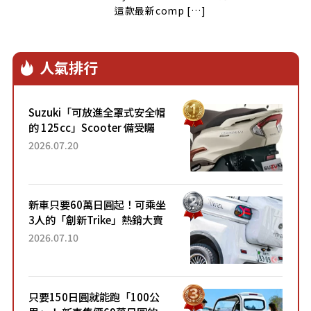
這款最新comp […]
人氣排行
Suzuki「可放進全罩式安全帽
的 125cc」Scooter 備受矚
目！採用全新流線設計與各項
2026.07.20
升級，騎乘更加舒適！已陸續
開始出口的新款「B...
新車只要60萬日圓起！可乘坐
3人的「創新Trike」熱銷大賣
成為人氣車款！「養車成本真
2026.07.10
的超便宜！」「150日圓就能
跑100公里」「小朋友坐得...
只要150日圓就能跑「100公