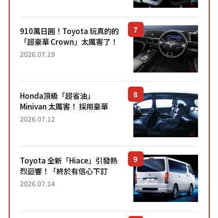
Sport」車款相同的...
910萬日圓！Toyota 玩真的的
「超豪華 Crown」太厲害了！
採用由「匠人技藝」打造的
2026.07.19
「專屬車色」與運動化「底盤
設定」！還配備專屬豪華...
Honda頂級「超省油」
Minivan 太厲害！ 採用豪華
「真皮座椅」與專屬「黑色內
2026.07.12
裝」！ 每公升可跑約20公里，
兼具優異節能表現與舒適
「三...
Toyota 全新「Hiace」引發熱
烈迴響！「終於有信心下訂
了！」「哪個等級交車最
2026.07.14
快？」討論不斷！但下訂後竟
然還要等「超過半年」才能交
車？...