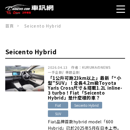
首頁
Seicento Hybrid
Seicento Hybrid
2026.04.13
作者：
KURUMAのNEWS
一手企劃
/
專題企劃
「1公升可跑23km以上」最新「“小
型”SUV」！全長4.2m級Toyota
Yaris Cross尺寸＆搭載1.2L inline-
3 turbo！Fiat「Seicento
Hybrid」是什麼樣的車？
Fiat
Seicento Hybrid
SUV
Fiat品牌首款hybrid model「600
Hybrid」已於2025年5月在日本上市。