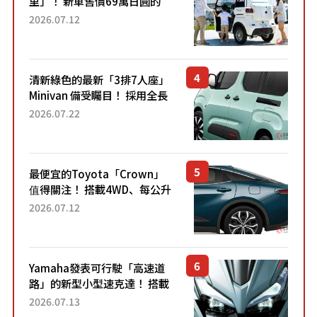
里」！ 新車售價69萬日圓的
「3人座」Trike大受歡迎！ 順
2026.07.12
應時代需求，究竟為何能迅速
熱賣？
清新綠色的最新「3排7人座」
Minivan 備受矚目！ 採用全長
4.7公尺剛剛好的車身尺寸與
2026.07.22
「滑門」設計！ 還推出467萬
元日圓起的5人座版...
最便宜的Toyota「Crown」
值得關注！ 搭載4WD、每公升
22.4公里低油耗表現超亮眼！
2026.07.12
配備豐富、超越售價水準，堪
稱高CP值代表的「...
Yamaha發表可行駛「高速道
路」的新型小型速克達！ 搭載
能享受超強勁「渦輪感」的動
2026.07.13
力系統！ 採用與高階「Super