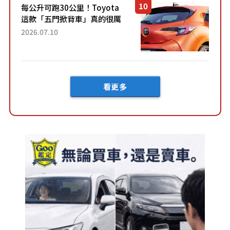
每公升可跑30公里！Toyota
這款「五門掀背車」真的很厲
害！ 擁有全長4.3公尺的「剛剛
2026.07.10
好車身尺寸」，配備全面升
級！ 採Hybrid專屬設...
看更多