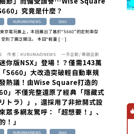
細節」而備受讚譽…Wise Square
S660」究竟是什麼？
KURUMAのNEWS
S660
5 年東京電玩展上，本田展出了基於“S660”的定制車型
”，受到了廣泛關注。 本田“輕量 […]
2
作者：
KURUMAのNEWS
一手企劃
/
專題企劃
迷你版NSX」登場！？僅需143萬
「S660」大改造突破輕自動車規
發熱議！由Wise Square打造的
660」不僅完整還原了經典「隱藏式
リトラ）」，還採用了非掀開式設
來眾多網友驚呼：「超想要！」、
的！」
KURUMAのNEWS
S660