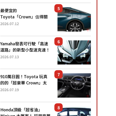
還推出467萬元日圓起的5
人座版...
最便宜的
Toyota「Crown」值得關
注！ 搭載4WD、每公升
2026.07.12
22.4公里低油耗表現超亮
眼！ 配備豐富、超越售價
水準，堪稱高CP值代表的
Yamaha發表可行駛「高速
「...
道路」的新型小型速克達！
搭載能享受超強勁「渦輪
2026.07.13
感」的動力系統！ 採用與
高階「Super Sport」車款
相同的...
910萬日圓！Toyota 玩真
的的「超豪華 Crown」太
厲害了！採用由「匠人技
2026.07.19
藝」打造的「專屬車色」與
運動化「底盤設定」！還配
備專屬豪華...
Honda頂級「超省油」
Minivan 太厲害！ 採用豪華