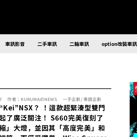
車訊影音
二手車訊
二輪車訊
option改裝車
7
作者：
KURUMAのNEWS
一手企劃
/
專題企劃
“Kei”NSX？ ！這款超緊湊型雙門
起了廣泛關注！ S660完美復刻了
縮」大燈，並因其「高度完美」和