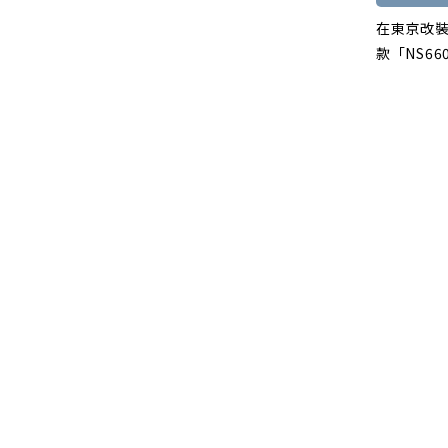
在東京改
款「NS6