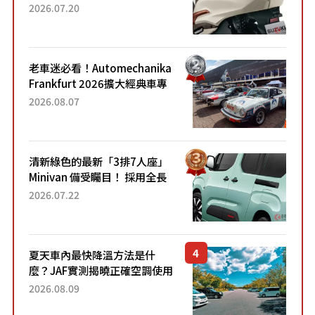
目！採用全新流線設計與各項
2026.07.20
升級，騎乘更加舒適！已陸續
開始出口的新款「B...
老車迷必看！Automechanika
Frankfurt 2026擴大經典車專
區 1954年珍稀古董車現場修復
2026.08.07
清新綠色的最新「3排7人座」
Minivan 備受矚目！ 採用全長
4.7公尺剛剛好的車身尺寸與
2026.07.22
「滑門」設計！ 還推出467萬
元日圓起的5人座版...
夏天車內最快降溫方法是什
麼？JAF實測揭曉正確空調使用
方式
2026.08.09