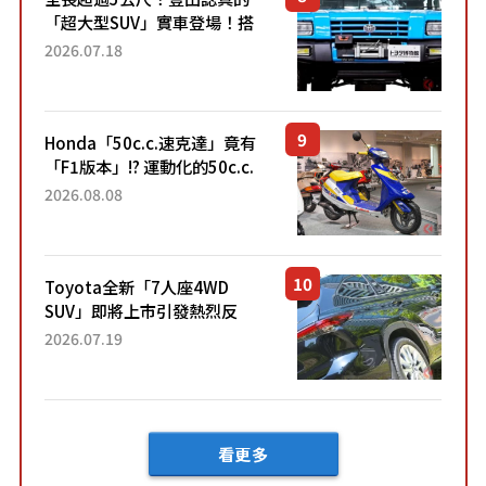
「超大型SUV」實車登場！搭
載後輪也會轉向的「四輪轉
2026.07.18
向」系統！以宛如「軍用
車!?」般的硬派規格開發的
「Mega C...
Honda「50c.c.速克達」竟有
「F1版本」!? 運動化的50c.c.
速克達市場出現特別紀念車
2026.08.08
「DJ・1R F-1 Winning Sp...
Toyota全新「7人座4WD
SUV」即將上市引發熱烈反
響！網友表示「終於買得
2026.07.19
到」、「看起來也能取代
MPV」、「作為戶外用途相當
有吸引力」...
看更多