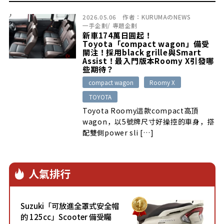
2026.05.06
作者：
KURUMAのNEWS
一手企劃
/
專題企劃
新車174萬日圓起！
Toyota「compact wagon」備受
關注！採用black grille與Smart
Assist！最入門版本Roomy X引發哪
些期待？
compact wagon
Roomy X
TOYOTA
Toyota Roomy這款compact高頂
wagon，以5號牌尺寸好操控的車身，搭
配雙側power sli […]
人氣排行
Suzuki「可放進全罩式安全帽
的 125cc」Scooter 備受矚