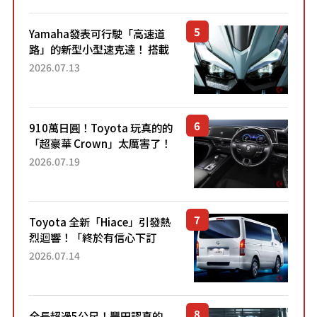
Yamaha發表可行駛「高速道
路」的新型小型速克達！ 搭載
能享受超強勁「渦輪感」的動
2026.07.13
力系統！ 採用與高階「Super
Sport」車款相同的...
910萬日圓！Toyota 玩真的的
「超豪華 Crown」太厲害了！
採用由「匠人技藝」打造的
2026.07.19
「專屬車色」與運動化「底盤
設定」！還配備專屬豪華...
Toyota 全新「Hiace」引發熱
烈迴響！「終於有信心下訂
了！」「哪個等級交車最
2026.07.14
快？」討論不斷！但下訂後竟
然還要等「超過半年」才能交
車？...
全長超過5公尺！豐田認真的