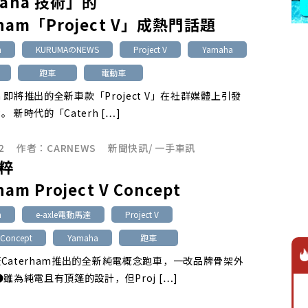
aha 技術」的
rham「Project V」成熱門話題
m
KURUMAのNEWS
Project V
Yamaha
跑車
電動車
am 即將推出的全新車款「Project V」在社群媒體上引發
 新時代的「Caterh […]
2
作者：
CARNEWS
新聞快訊
/
一手車訊
粹
ham Project V Concept
m
e-axle電動馬達
Project V
V Concept
Yamaha
跑車
Caterham推出的全新純電概念跑車，一改品牌骨架外
●雖為純電且有頂篷的設計，但Proj […]