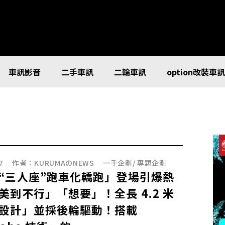
車訊影音
二手車訊
二輪車訊
option改裝車
7
作者：
KURUMAのNEWS
一手企劃
/
專題企劃
“三人座”跑車化轎跑」登場引爆熱
美到不行」「想要」！全長 4.2 米
設計」並採後輪驅動！搭載