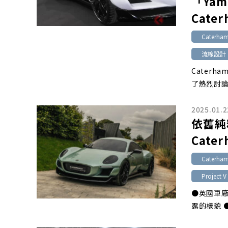
「Yam
Cate
Caterha
流線設計
Caterh
了熱烈討論。
2025.01.2
依舊純
Cater
Caterha
Project 
●英國車廠
露的樣貌 