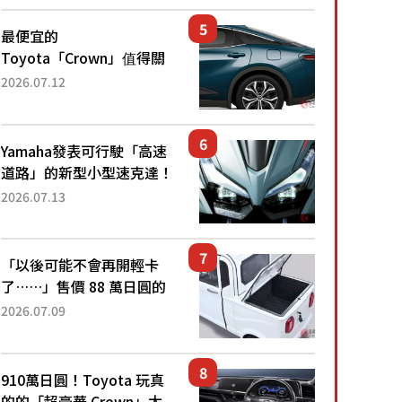
還推出467萬元日圓起的5
人座版...
最便宜的
Toyota「Crown」值得關
注！ 搭載4WD、每公升
2026.07.12
22.4公里低油耗表現超亮
眼！ 配備豐富、超越售價
水準，堪稱高CP值代表的
Yamaha發表可行駛「高速
「...
道路」的新型小型速克達！
搭載能享受超強勁「渦輪
2026.07.13
感」的動力系統！ 採用與
高階「Super Sport」車款
相同的...
「以後可能不會再開輕卡
了……」售價 88 萬日圓的
「超迷你輕型貨車」引發兩
2026.07.09
極評價！「150 日圓就能跑
100 公里！」「免驗車真的
太棒了！...
910萬日圓！Toyota 玩真
的的「超豪華 Crown」太