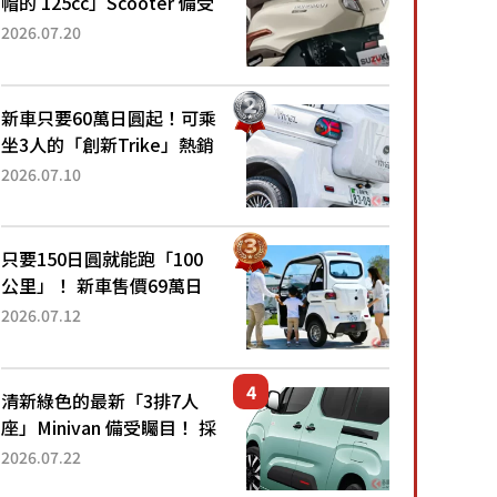
帽的 125cc」Scooter 備受
矚目！採用全新流線設計與
2026.07.20
各項升級，騎乘更加舒適！
已陸續開始出口的新款
「B...
新車只要60萬日圓起！可乘
坐3人的「創新Trike」熱銷
大賣成為人氣車款！「養車
2026.07.10
成本真的超便宜！」「150
日圓就能跑100公里」「小
朋友坐得...
只要150日圓就能跑「100
公里」！ 新車售價69萬日
圓的「3人座」Trike大受歡
2026.07.12
迎！ 順應時代需求，究竟
為何能迅速熱賣？
清新綠色的最新「3排7人
座」Minivan 備受矚目！ 採
用全長4.7公尺剛剛好的車
2026.07.22
身尺寸與「滑門」設計！