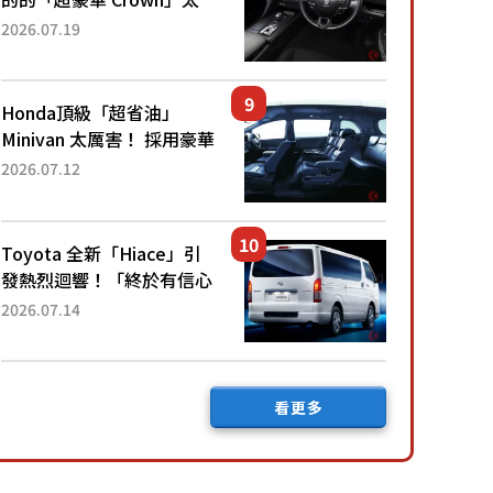
厲害了！採用由「匠人技
2026.07.19
藝」打造的「專屬車色」與
運動化「底盤設定」！還配
備專屬豪華...
Honda頂級「超省油」
Minivan 太厲害！ 採用豪華
「真皮座椅」與專屬「黑色
2026.07.12
內裝」！ 每公升可跑約20
公里，兼具優異節能表現與
舒適「三...
Toyota 全新「Hiace」引
發熱烈迴響！「終於有信心
下訂了！」「哪個等級交車
2026.07.14
最快？」討論不斷！但下訂
後竟然還要等「超過半年」
才能交車？...
看更多