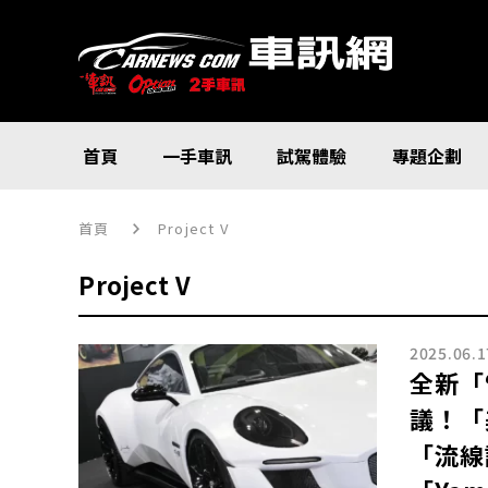
首頁
一手車訊
試駕體驗
專題企劃
首頁
Project V
Project V
2025.06.1
全新「
議！「
「流線