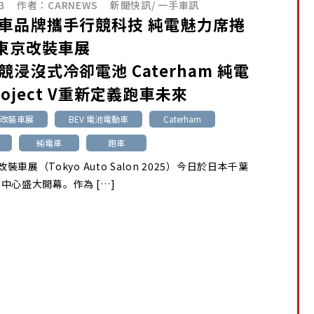
3
作者：
CARNEWS
新聞快訊
/
一手車訊
車品牌攜手行競科技 純電魅力席捲
5 東京改裝車展
競浸沒式冷卻電池 Caterham 純電
oject V重新定義跑車未來
京改裝車展
BEV 電池電動車
Caterham
純電車
跑車
京改裝車展（Tokyo Auto Salon 2025）今日於日本千葉
中心盛大開幕。作為 […]