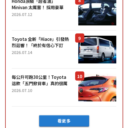
Honda頂級「超省油」
Minivan 太厲害！ 採用豪華
「真皮座椅」與專屬「黑色內
2026.07.12
裝」！ 每公升可跑約20公里，
兼具優異節能表現與舒適
「三...
Toyota 全新「Hiace」引發熱
烈迴響！「終於有信心下訂
了！」「哪個等級交車最
2026.07.14
快？」討論不斷！但下訂後竟
然還要等「超過半年」才能交
車？...
每公升可跑30公里！Toyota
這款「五門掀背車」真的很厲
害！ 擁有全長4.3公尺的「剛剛
2026.07.10
好車身尺寸」，配備全面升
級！ 採Hybrid專屬設...
看更多