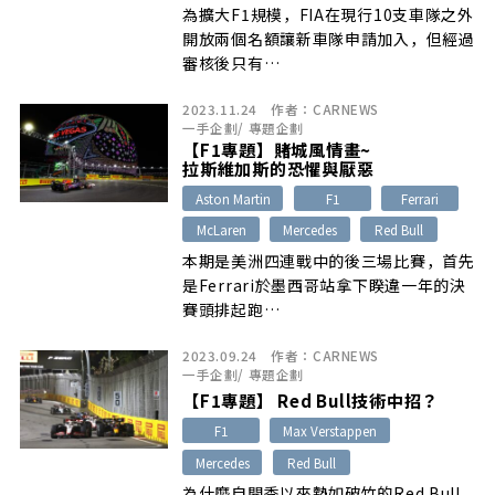
為擴大F1規模，FIA在現行10支車隊之外
開放兩個名額讓新車隊申請加入，但經過
審核後只有…
2023.11.24
作者：
CARNEWS
一手企劃
/
專題企劃
【F1專題】賭城風情畫~
拉斯維加斯的恐懼與厭惡
Aston Martin
F1
Ferrari
McLaren
Mercedes
Red Bull
本期是美洲四連戰中的後三場比賽，首先
是Ferrari於墨西哥站拿下睽違一年的決
賽頭排起跑…
2023.09.24
作者：
CARNEWS
一手企劃
/
專題企劃
【F1專題】 Red Bull技術中招？
F1
Max Verstappen
Mercedes
Red Bull
為什麼自開季以來勢如破竹的Red Bull