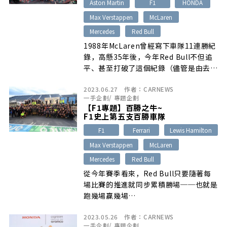
Aston Martin
F1
HONDA
Max Verstappen
McLaren
Mercedes
Red Bull
1988年McLaren曾經寫下車隊11連勝紀
錄，高懸35年後，今年Red Bull不但追
平、甚至打破了這個紀錄（儘管是由去年
閉幕站起算…
2023.06.27
作者：
CARNEWS
一手企劃
/
專題企劃
【F1專題】百勝之牛~
F1史上第五支百勝車隊
F1
Ferrari
Lewis Hamilton
Max Verstappen
McLaren
Mercedes
Red Bull
從今年賽季看來，Red Bull只要隨著每
場比賽的推進就同步累積勝場──也就是
跑幾場贏幾場…
2023.05.26
作者：
CARNEWS
一手企劃
/
專題企劃