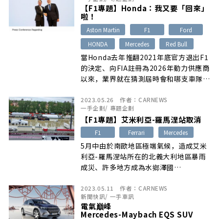
【F1專題】Honda：我又要「回來」
啦！
Aston Martin
F1
Ford
HONDA
Mercedes
Red Bull
當Honda去年推翻2021年底官方退出F1
的決定、向FIA註冊為2026年動力供應商
以來，業界就在猜測屆時會和哪支車隊合
作…
2023.05.26
作者：
CARNEWS
一手企劃
/
專題企劃
【F1專題】艾米利亞-羅馬涅站取消
F1
Ferrari
Mercedes
5月中由於南歐地區極端氣候，造成艾米
利亞-羅馬涅站所在的北義大利地區暴雨
成災、許多地方成為水鄉澤國…
2023.05.11
作者：
CARNEWS
新聞快訊
/
一手車訊
電氣巔峰
Mercedes-Maybach EQS SUV