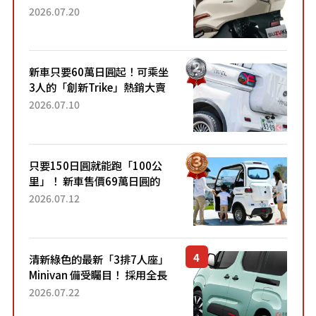
目！採用全新流線設計與各項
2026.07.20
升級，騎乘更加舒適！已陸續
開始出口的新款「B...
新車只要60萬日圓起！可乘坐
3人的「創新Trike」熱銷大賣
成為人氣車款！「養車成本真
2026.07.10
的超便宜！」「150日圓就能
跑100公里」「小朋友坐得...
只要150日圓就能跑「100公
里」！ 新車售價69萬日圓的
「3人座」Trike大受歡迎！ 順
2026.07.12
應時代需求，究竟為何能迅速
熱賣？
清新綠色的最新「3排7人座」
Minivan 備受矚目！ 採用全長
4.7公尺剛剛好的車身尺寸與
2026.07.22
「滑門」設計！ 還推出467萬