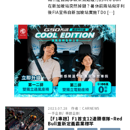
在新加坡站突然掉鏈？暑休前兩站匈牙利
後FIA宣佈自新加坡站實施TD0 […]
2023.07.28
作者：
CARNEWS
一手企劃
/
專題企劃
【F1專題】F1首支12連勝車隊~Red
Bull重新定義霸業標竿