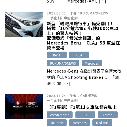
SUV──「Mercedes-AMG […]
2025.08.22
作者：
KURUMAのNEWS
一手企劃
/
專題企劃
新型「轎跑風旅行車」備受矚目！
搭載「10分鐘充電可行駛300公里以
上」的驚人技術！
配備發光「發光水箱罩」的
Mercedes-Benz「CLA」SB 車型在
歐洲登場
Benz
CLA
KURUMAのNEWS
Mercedes
Mercedes-Benz 在歐洲發表了全新大改
款的「CLA Shooting Brake」。 「轎
跑 × 旅 […]
2023.11.24
作者：
CARNEWS
一手企劃
/
專題企劃
【F1專題】F1第11支車隊箭在弦上
Aston Martin
F1
Ferrari
McLaren
Mercedes
Red Bull