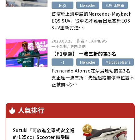
EQS
Mercedes
SUV 休旅車
首演於上海車展的Mercedes-Maybach
EQS SUV，從車名不難看出是基於EQS
SUV重新打造…
2023.03.25
作者：
CARNEWS
一手企劃
/
專題企劃
【F1專題】 一波三折的第3名
F1
Mercedes
Mercedes-Benz
Fernando Alonso在沙烏地站的第3名
真正是一波三折：先是起跑前停車位置不
正被罰5秒…
人氣排行
Suzuki「可放進全罩式安全帽
的 125cc」Scooter 備受矚