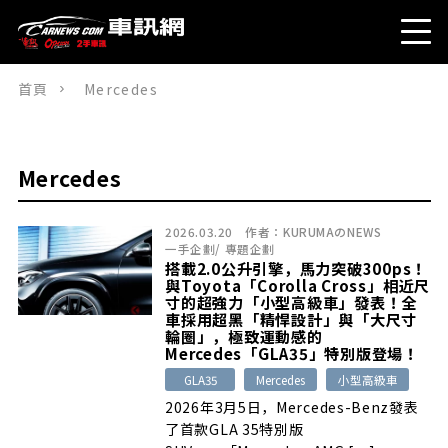
首頁
Mercedes
Mercedes
2026.03.20
作者：
KURUMAのNEWS
一手企劃
/
專題企劃
搭載2.0公升引擎，馬力突破300ps！
與Toyota「Corolla Cross」相近尺
寸的超強力「小型高級車」發表！全
車採用超黑「精悍設計」與「大尺寸
輪圈」，極致運動感的
Mercedes「GLA35」特別版登場！
GLA35
Mercedes
小型高級車
2026年3月5日，Mercedes-Benz發表
了首款GLA 35特別版