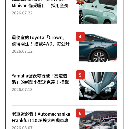
Minivan 備受矚目！ 採用全長
4.7公尺剛剛好的車身尺寸與
2026.07.22
「滑門」設計！ 還推出467萬
元日圓起的5人座版...
最便宜的Toyota「Crown」
值得關注！ 搭載4WD、每公升
22.4公里低油耗表現超亮眼！
2026.07.12
配備豐富、超越售價水準，堪
稱高CP值代表的「...
Yamaha發表可行駛「高速道
路」的新型小型速克達！ 搭載
能享受超強勁「渦輪感」的動
2026.07.13
力系統！ 採用與高階「Super
Sport」車款相同的...
老車迷必看！Automechanika
Frankfurt 2026擴大經典車專
區 1954年珍稀古董車現場修復
2026.08.07