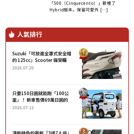
「500（Cinquecento）」新增了
Hybrid版本。保留可愛外 […]
人氣排行
Suzuki「可放進全罩式安全帽
的 125cc」Scooter 備受矚
目！採用全新流線設計與各項
2026.07.20
升級，騎乘更加舒適！已陸續
開始出口的新款「B...
只要150日圓就能跑「100公
里」！ 新車售價69萬日圓的
「3人座」Trike大受歡迎！ 順
2026.07.12
應時代需求，究竟為何能迅速
熱賣？
清新綠色的最新「3排7人座」