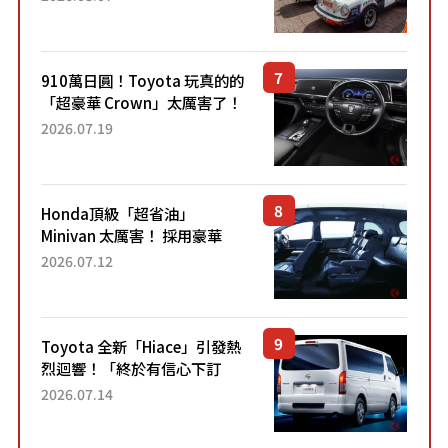
910萬日圓！Toyota 玩真的的
「超豪華 Crown」太厲害了！
採用由「匠人技藝」打造的
2026.07.19
「專屬車色」與運動化「底盤
設定」！還配備專屬豪華...
Honda頂級「超省油」
Minivan 太厲害！ 採用豪華
「真皮座椅」與專屬「黑色內
2026.07.12
裝」！ 每公升可跑約20公里，
兼具優異節能表現與舒適
「三...
Toyota 全新「Hiace」引發熱
烈迴響！「終於有信心下訂
了！」「哪個等級交車最
2026.07.14
快？」討論不斷！但下訂後竟
然還要等「超過半年」才能交