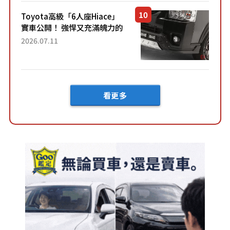
車？...
Toyota高級「6人座Hiace」
實車公開！ 強悍又充滿魄力的
「全黑設計」搭配特別「豪華
2026.07.11
內裝」！ Premium打造的「限
定Bruno」由...
看更多