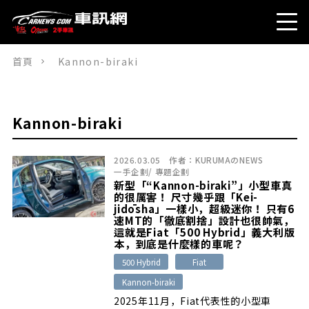
首頁
Kannon-biraki
Kannon-biraki
2026.03.05
作者：
KURUMAのNEWS
一手企劃
/
專題企劃
新型「“Kannon-biraki”」小型車真
的很厲害！ 尺寸幾乎跟「Kei-
jidōsha」一樣小，超級迷你！ 只有6
速MT的「徹底割捨」設計也很帥氣，
這就是Fiat「500 Hybrid」義大利版
本，到底是什麼樣的車呢？
500 Hybrid
Fiat
Kannon-biraki
2025年11月，Fiat代表性的小型車