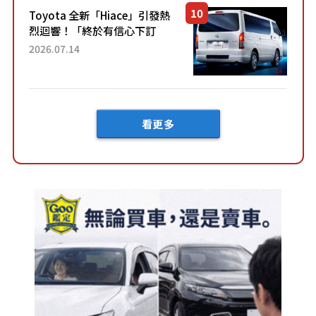
Toyota 全新「Hiace」引發熱
烈迴響！「終於有信心下訂
了！」「哪個等級交車最
2026.07.14
快？」討論不斷！但下訂後竟
然還要等「超過半年」才能交
車？...
看更多