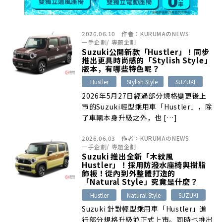
2026.06.10
作者：
KURUMAのNEWS
一手企劃
/
專題企劃
Suzuki公開新款「Hustler」！同步
推出更具時尚感的「Stylish Style」
版本，有哪些特色呢？
Hustler
Stylish Style
SUZUKI
2026年5月27日經過部分規格變更後上
市的Suzuki輕型乘用車「Hustler」，除
了車輛本身升級之外，也 […]
2026.06.03
作者：
KURUMAのNEWS
一手企劃
/
專題企劃
Suzuki 推出全新「木紋風
Hustler」！採用防潑水座椅與樹脂
飾板！從內到外整體打造的
「Natural Style」究竟是什麼？
Hustler
Natural Style
SUZUKI
Suzuki 針對輕型乘用車「Hustler」進
行部分規格升級並正式上市。同時也推出