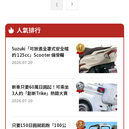
1
人氣排行
Suzuki「可放進全罩式安全帽
的 125cc」Scooter 備受矚
目！採用全新流線設計與各項
2026.07.20
升級，騎乘更加舒適！已陸續
開始出口的新款「B...
新車只要60萬日圓起！可乘坐
3人的「創新Trike」熱銷大賣
成為人氣車款！「養車成本真
2026.07.10
的超便宜！」「150日圓就能
跑100公里」「小朋友坐得...
只要150日圓就能跑「100公