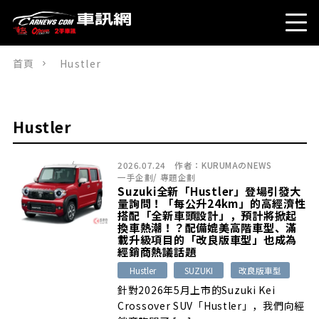
首頁
Hustler
Hustler
2026.07.24
作者：
KURUMAのNEWS
一手企劃
/
專題企劃
Suzuki全新「Hustler」登場引發大
量詢問！「每公升24km」的高經濟性
搭配「全新車頭設計」，預計將掀起
換車熱潮！？配備媲美高階車型、滿
載升級項目的「改良版車型」也成為
經銷商熱議話題
Hustler
SUZUKI
改良版車型
針對2026年5月上市的Suzuki Kei
Crossover SUV「Hustler」，我們向經