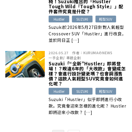
椅！Suzuki推出的「Hustler
Tough Wild『Tough Style』」配
件套件究竟是什麼？
Hustler
SUZUKI
輕型SUV
Suzuki於2026年5月27日針對人氣輕型
Crossover SUV「Hustler」進行改良，
並於同日正 […]
2026.05.27
作者：
KURUMAのNEWS
一手企劃
/
專題企劃
Suzuki「“全新”Hustler」即將登
場！？睽違6年的「大改款」會變成怎
樣？會進行設計變更嗎？也會調漲售
價？這款人氣輕型SUV究竟會如何進
化呢？
Hustler
SUZUKI
輕型SUV
Suzuki「Hustler」似乎即將進行小改
款。究竟會迎來怎樣的進化呢？ Hustler
即將迎來小改款？ […]