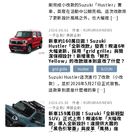
剛完成小改款的Suzuki「Hustler」實
車，首度在活動中公開亮相。這次改款除
了更新設計風格之外，也大幅提 […]
2026.06.01
作者：
KURUMAのNEWS
一手企劃
/
專題企劃
新車約160萬日圓！Suzuki
Hustler「全新改款」發表！睽違6年
大幅更新，採用「grid grille」與簡
潔保桿設計！新增車色「鮮烈
Yellow」的改款版本到底改了什麼？
grid grille
Hustler
SUZUKI
Suzuki Hustler這次進行了改款（小改
款），並於2026年5月27日正式發售。
這款車到底是什麼樣的車 […]
2026.05.30
作者：
KURUMAのNEWS
一手企劃
/
專題企劃
新車159萬日圓！Suzuki「全新輕型
SUV」正式上市！睽違6年「大幅改
款」導入全新設計！還提供大膽的
「黑色引擎蓋」與皮革「風格」座