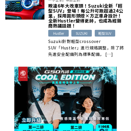
睽違6年大改車頭！Suzuki全新「輕
型SUV」登場！每公升可跑超過24公
里，採用圓形頭燈×方正車身設計！
全新Hustler變得更帥，也成為經銷
商熱議話題！
Hustler
SUZUKI
輕型SUV
Suzuki針對輕型crossover
SUV「Hustler」進行規格調整，除了將
先進安全配備列為標準配備， […]