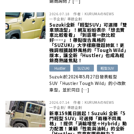
銷商詢問了 […]
2026.07.18
作者：
KURUMAのNEWS
一手企劃
/
專題企劃
Suzuki全新「輕型SUV」可選擇「雙
車頭造型」！網友紛紛表示「想去實
車比較看看」「到底哪一款比較
好……」！帶點復古風格的
「SUZUKI」大字樣廠徽超帥氣！更
強調粗獷越野風格的「Tough Wild」
版本，讓全新「Hustler」也成為經
銷商熱議焦點！
Hustler
SUZUKI
輕型SUV
Suzuki於2026年5月27日發表輕型
SUV「Hustler Tough Wild」的小改款
車型，並於同日 […]
2026.07.14
作者：
KURUMAのNEWS
一手企劃
/
專題企劃
新車159萬日圓起！Suzuki 全新「5
門輕型 SUV」可選擇「兩種不同風
格」！提供「渦輪增壓＋Hybrid」動
力配置！兼顧「性能與油耗」的全新
「Hustler」究竟有哪些魅力？