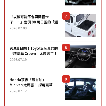
力系統！ 採用與高階「Super
Sport」車款相同的...
「以後可能不會再開輕卡
了……」售價 88 萬日圓的「超
迷你輕型貨車」引發兩極評
2026.07.09
價！「150 日圓就能跑 100 公
里！」「免驗車真的太棒
了！...
910萬日圓！Toyota 玩真的的
「超豪華 Crown」太厲害了！
採用由「匠人技藝」打造的
2026.07.19
「專屬車色」與運動化「底盤
設定」！還配備專屬豪華...
Honda頂級「超省油」
Minivan 太厲害！ 採用豪華
「真皮座椅」與專屬「黑色內
2026.07.12
裝」！ 每公升可跑約20公里，
兼具優異節能表現與舒適
「三...