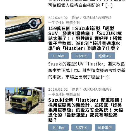
可依照個人風格自由搭配的「 […]
2026.06.02
作者：
KURUMAのNEWS
一手企劃
/
專題企劃
159萬日圓！Suzuki新型「輕型
SUV」發表引發熱議！「SUZUKI標
誌太讚了！」野性設計獲好評！搭載
電子手煞車、進化到“接近普通車水
準”的「Hustler」到底改了什麼？
Hustler
SUZUKI
輕型SUV
Suzuki的輕型SUV「Hustler」迎來改良
版本並正式上市。針對這次經過設計更新
的車款，市場上出現了哪些 […]
2026.06.02
作者：
KURUMAのNEWS
一手企劃
/
專題企劃
Suzuki全新「Hustler」實車亮相！
採用更硬派的新設計，並搭載「媲美
乘用車等級」的後方安全系統！ 大幅
進化的「最新車型」究竟有哪些亮
點？
Hustler
SUZUKI
最新車型