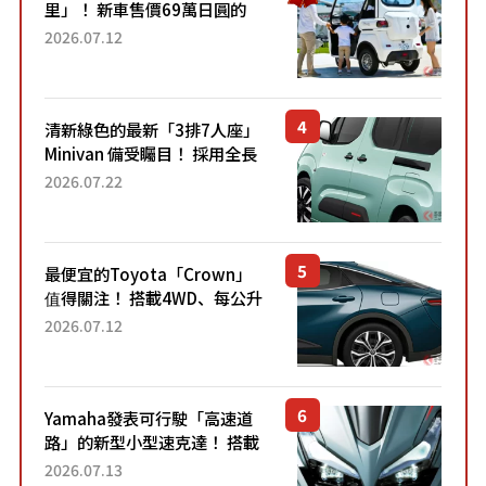
里」！ 新車售價69萬日圓的
「3人座」Trike大受歡迎！ 順
2026.07.12
應時代需求，究竟為何能迅速
熱賣？
清新綠色的最新「3排7人座」
Minivan 備受矚目！ 採用全長
4.7公尺剛剛好的車身尺寸與
2026.07.22
「滑門」設計！ 還推出467萬
元日圓起的5人座版...
最便宜的Toyota「Crown」
值得關注！ 搭載4WD、每公升
22.4公里低油耗表現超亮眼！
2026.07.12
配備豐富、超越售價水準，堪
稱高CP值代表的「...
Yamaha發表可行駛「高速道
路」的新型小型速克達！ 搭載
能享受超強勁「渦輪感」的動
2026.07.13