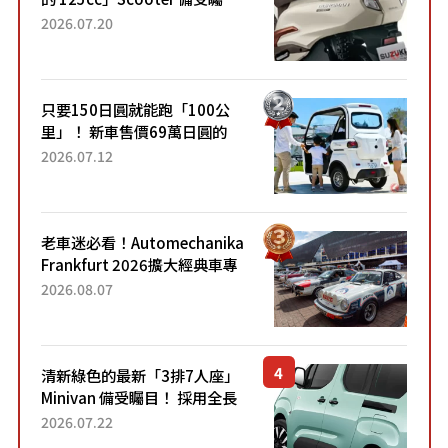
目！採用全新流線設計與各項
2026.07.20
升級，騎乘更加舒適！已陸續
開始出口的新款「B...
只要150日圓就能跑「100公
里」！ 新車售價69萬日圓的
「3人座」Trike大受歡迎！ 順
2026.07.12
應時代需求，究竟為何能迅速
熱賣？
老車迷必看！Automechanika
Frankfurt 2026擴大經典車專
區 1954年珍稀古董車現場修復
2026.08.07
清新綠色的最新「3排7人座」
Minivan 備受矚目！ 採用全長
4.7公尺剛剛好的車身尺寸與
2026.07.22
「滑門」設計！ 還推出467萬