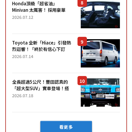
Honda頂級「超省油」
Minivan 太厲害！ 採用豪華
「真皮座椅」與專屬「黑色內
2026.07.12
裝」！ 每公升可跑約20公里，
兼具優異節能表現與舒適
「三...
Toyota 全新「Hiace」引發熱
烈迴響！「終於有信心下訂
了！」「哪個等級交車最
2026.07.14
快？」討論不斷！但下訂後竟
然還要等「超過半年」才能交
車？...
全長超過5公尺！豐田認真的
「超大型SUV」實車登場！搭
載後輪也會轉向的「四輪轉
2026.07.18
向」系統！以宛如「軍用
車!?」般的硬派規格開發的
「Mega C...
看更多