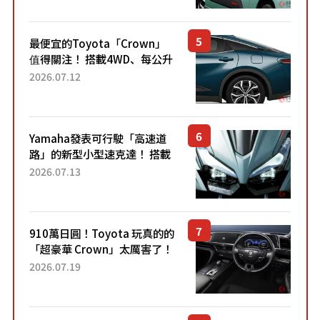
元日圓起的5人座版...
最便宜的Toyota「Crown」
值得關注！ 搭載4WD、每公升
22.4公里低油耗表現超亮眼！
2026.07.12
配備豐富、超越售價水準，堪
稱高CP值代表的「...
Yamaha發表可行駛「高速道
路」的新型小型速克達！ 搭載
能享受超強勁「渦輪感」的動
2026.07.13
力系統！ 採用與高階「Super
Sport」車款相同的...
910萬日圓！Toyota 玩真的的
「超豪華 Crown」太厲害了！
採用由「匠人技藝」打造的
2026.07.19
「專屬車色」與運動化「底盤
設定」！還配備專屬豪華...