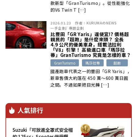
款新型「GranTurismo」。從性能強化
的V6 Twin T […]
2026.01.23
作者：
KURUMAのNEWS
一手企劃
/
專題企劃
比豐田「GR Yaris」還便宜!? 價格超
親民的「超跑」是什麼來頭？ 全長
4.9 公尺的優美車身，搭載法拉利
「V8」引擎！ 高級進口車「瑪莎拉
蒂」GranTurismo 究竟是怎樣的車？
GranTurismo
瑪莎拉蒂
超跑
國產跑車代表之一的豐田「GR Yaris」，
新車售價大約落在 450 萬～600 萬日圓
之間。不過如果把目光轉 […]
人氣排行
Suzuki「可放進全罩式安全帽
的 125cc」Scooter 備受矚