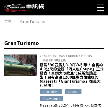
首頁
GranTurismo
GranTurismo
2026.06.25
作者：
KURUMAのNEWS
一手企劃
/
專題企劃
搭載590匹馬力3.0升V6引擎！全長約
4.9公尺的全新「四人座Coupe」正式
發表！車頭大改款進化成鯊魚臉造
型！另有高達1200匹馬力性能版的
Maserati「GranTurismo」在義大
利登場！
GranTurismo
Maserati
四人座Coupe
Maserati於2026年6月在義大利發表改