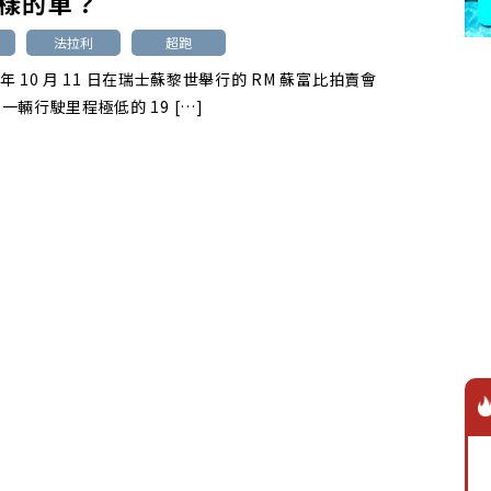
樣的車？
法拉利
超跑
5 年 10 月 11 日在瑞士蘇黎世舉行的 RM 蘇富比拍賣會
一輛行駛里程極低的 19 […]