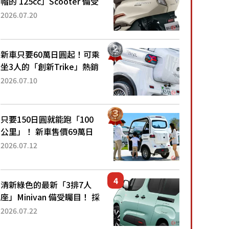
帽的 125cc」Scooter 備受
矚目！採用全新流線設計與
2026.07.20
各項升級，騎乘更加舒適！
已陸續開始出口的新款
「B...
新車只要60萬日圓起！可乘
坐3人的「創新Trike」熱銷
大賣成為人氣車款！「養車
2026.07.10
成本真的超便宜！」「150
日圓就能跑100公里」「小
朋友坐得...
只要150日圓就能跑「100
公里」！ 新車售價69萬日
圓的「3人座」Trike大受歡
2026.07.12
迎！ 順應時代需求，究竟
為何能迅速熱賣？
清新綠色的最新「3排7人
座」Minivan 備受矚目！ 採
用全長4.7公尺剛剛好的車
2026.07.22
身尺寸與「滑門」設計！