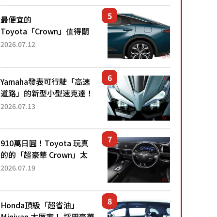
還推出467萬元日圓起的5
人座版...
最便宜的
Toyota「Crown」值得關
注！ 搭載4WD、每公升
2026.07.12
22.4公里低油耗表現超亮
眼！ 配備豐富、超越售價
水準，堪稱高CP值代表的
Yamaha發表可行駛「高速
「...
道路」的新型小型速克達！
搭載能享受超強勁「渦輪
2026.07.13
感」的動力系統！ 採用與
高階「Super Sport」車款
相同的...
910萬日圓！Toyota 玩真
的的「超豪華 Crown」太
厲害了！採用由「匠人技
2026.07.19
藝」打造的「專屬車色」與
運動化「底盤設定」！還配
備專屬豪華...
Honda頂級「超省油」
Minivan 太厲害！ 採用豪華