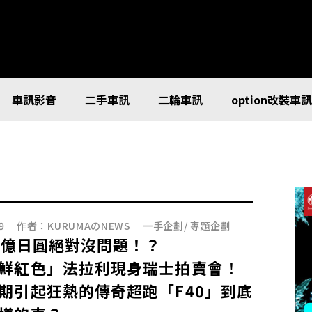
車訊影音
二手車訊
二輪車訊
option改裝車
9
作者：
KURUMAのNEWS
一手企劃
/
專題企劃
4 億日圓絕對沒問題！？
鮮紅色」法拉利現身瑞士拍賣會！
期引起狂熱的傳奇超跑「F40」到底