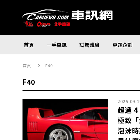
首頁
一手車訊
試駕體驗
專題企劃
首頁
F40
F40
2025.09.1
超過 
極致「
泡沫時