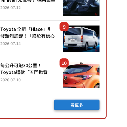
「真皮座椅」與專屬「黑色
2026.07.12
內裝」！ 每公升可跑約20
公里，兼具優異節能表現與
舒適「三...
Toyota 全新「Hiace」引
發熱烈迴響！「終於有信心
下訂了！」「哪個等級交車
2026.07.14
最快？」討論不斷！但下訂
後竟然還要等「超過半年」
才能交車？...
每公升可跑30公里！
Toyota這款「五門掀背
車」真的很厲害！ 擁有全
2026.07.10
長4.3公尺的「剛剛好車身
尺寸」，配備全面升級！
採Hybrid專屬設...
看更多