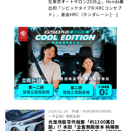
在東京オートサロン2026上，Honda展
出的「シビックタイプR HRCコンセプ
ト」，是由HRC（ホンダレーシ […]
2026.02.14
作者：
KURUMAのNEWS
一手企劃
/
專題企劃
光是改裝零件就要「約1300萬日
圓」!? 本田「全套無限版本 純種跑