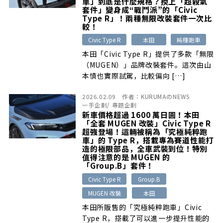
車」到底是什麼規格？換上「超殺氣
套件」變身成“戰鬥派”的「Civic
Type R」！兩種無限改裝套件一次比
較！
Civic Type R
本田
純種跑車
本田「Civic Type R」提供了多款「無限
（MUGEN）」品牌改裝套件。這次由山
本慎也實際試駕，比較偏向 […]
2026.02.09
作者：
KURUMAのNEWS
一手企劃
/
專題企劃
新車價格超過 1600 萬日圓！本田
「全套 MUGEN 改裝」Civic Type R
超強登場！這輛被稱為「究極純粹跑
車」的 Type R，搭載專為賽道性能打
造的極限部品，全車武裝到位！特別
值得注意的是 MUGEN 的
「Group.B」套件！
Civic Type R
Group.B
MUGEN 改裝
本田
本田所販售的「究極純粹跑車」Civic
Type R，搭載了可以進一步提升性能的