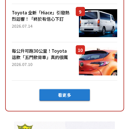
「三...
Toyota 全新「Hiace」引發熱
烈迴響！「終於有信心下訂
了！」「哪個等級交車最
2026.07.14
快？」討論不斷！但下訂後竟
然還要等「超過半年」才能交
車？...
每公升可跑30公里！Toyota
這款「五門掀背車」真的很厲
害！ 擁有全長4.3公尺的「剛剛
2026.07.10
好車身尺寸」，配備全面升
級！ 採Hybrid專屬設...
看更多