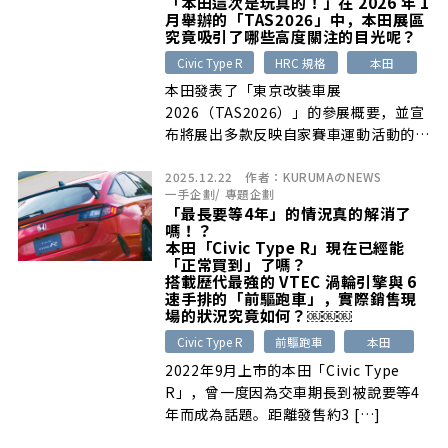
「本田這次是玩真的！」在 2026 年 1
月舉辦的「TAS2026」中，本田展區
究竟吸引了哪些高度關注的目光呢？
Civic Type R
HRC 規格
本田
本田發表了「東京改裝車展
2026（TAS2026）」的參展概要，並宣
布將展出多款反映自家賽車運動活動的概
念車 […]
2025.12.22
作者：
KURUMAのNEWS
一手企劃
/
專題企劃
「最長要等4年」的情況真的解消了
嗎！？
本田「Civic Type R」現在已經能
「正常買到」了嗎？
搭載歷代最強的 VTEC 渦輪引擎與 6
速手排的「前驅跑車」，實際銷售現
場的狀況究竟如何？￼￼￼
Civic Type R
前驅跑車
本田
2022年9月上市的本田「Civic Type
R」，曾一度因為交車期長到被說要等4
年而成為話題。距離發售約3 […]