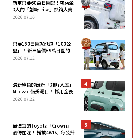
新車只要60萬日圓起！可乘坐
3人的「創新Trike」熱銷大賣
成為人氣車款！「養車成本真
2026.07.10
的超便宜！」「150日圓就能
跑100公里」「小朋友坐得...
只要150日圓就能跑「100公
里」！ 新車售價69萬日圓的
「3人座」Trike大受歡迎！ 順
2026.07.12
應時代需求，究竟為何能迅速
熱賣？
清新綠色的最新「3排7人座」
Minivan 備受矚目！ 採用全長
4.7公尺剛剛好的車身尺寸與
2026.07.22
「滑門」設計！ 還推出467萬
元日圓起的5人座版...
最便宜的Toyota「Crown」
值得關注！ 搭載4WD、每公升