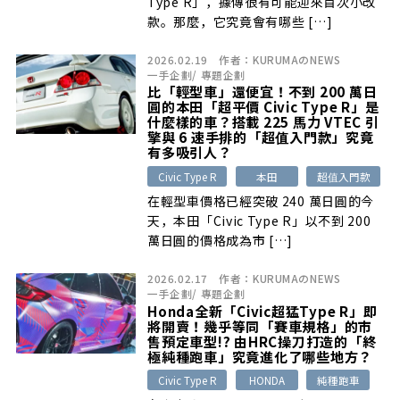
Type R」，據傳很有可能迎來首次小改
款。那麼，它究竟會有哪些 […]
2026.02.19
作者：
KURUMAのNEWS
一手企劃
/
專題企劃
比「輕型車」還便宜！不到 200 萬日
圓的本田「超平價 Civic Type R」是
什麼樣的車？搭載 225 馬力 VTEC 引
擎與 6 速手排的「超值入門款」究竟
有多吸引人？
Civic Type R
本田
超值入門款
在輕型車價格已經突破 240 萬日圓的今
天，本田「Civic Type R」以不到 200
萬日圓的價格成為市 […]
2026.02.17
作者：
KURUMAのNEWS
一手企劃
/
專題企劃
Honda全新「Civic超猛Type R」即
將開賣！幾乎等同「賽車規格」的市
售預定車型!? 由HRC操刀打造的「終
極純種跑車」究竟進化了哪些地方？
Civic Type R
HONDA
純種跑車