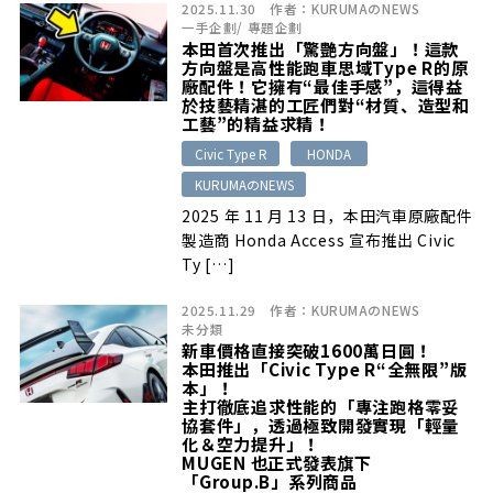
2025.11.30
作者：
KURUMAのNEWS
一手企劃
/
專題企劃
本田首次推出「驚艷方向盤」！這款
方向盤是高性能跑車思域Type R的原
廠配件！它擁有“最佳手感”，這得益
於技藝精湛的工匠們對“材質、造型和
工藝”的精益求精！
Civic Type R
HONDA
KURUMAのNEWS
2025 年 11 月 13 日，本田汽車原廠配件
製造商 Honda Access 宣布推出 Civic
Ty […]
2025.11.29
作者：
KURUMAのNEWS
未分類
新車價格直接突破1600萬日圓！
本田推出「Civic Type R“全無限”版
本」！
主打徹底追求性能的「專注跑格零妥
協套件」，透過極致開發實現「輕量
化＆空力提升」！
MUGEN 也正式發表旗下
「Group.B」系列商品