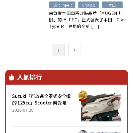
Civic Type R
Group.B
本田
由負責本田車系改裝品牌「MUGEN 無
限」的 M-TEC，正式發表了本田「Civic
Type R」專用的全新 […]
1
人氣排行
Suzuki「可放進全罩式安全帽
的 125cc」Scooter 備受矚
目！採用全新流線設計與各項
2026.07.20
升級，騎乘更加舒適！已陸續
開始出口的新款「B...