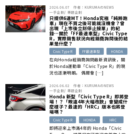
KYOTOSHIJO舉辦產品體驗活動。現場
2026.06.07
作者：
KURUMAのNEWS
可透過N-ONE RS、GR86與Civic Type
一手企劃
/
專題企劃
R展示車，實際體驗懸吊、雷射與雷達偵
只提供6速MT！Honda究極「純粹跑
測器、顯示型音響主機及數位音訊處理
車」現在不買之後可能就沒機會？曾
器，並提供事前預約贈品與成交優惠。
出現「上市後立刻停止接單」的紀
錄…關於「FF最速車型」Civic Type
R，實際銷售狀況向經銷商詢問後的結
果是什麼？
Civic Type R
FF最速車型
HONDA
在向Honda經銷商詢問最新資訊後，關
於Honda運動車「Civic Type R」的現
況也逐漸明朗。 偶爾會 […]
2026.06.02
作者：
KURUMAのNEWS
一手企劃
/
專題企劃
Honda 新型「Civic Type R」即將登
場！？「睽違4年大幅改款」會變成什
麼樣子？最速的「HRC」版本也將登
場嗎？
Civic Type R
HONDA
HRC
即將迎來上市滿4年的 Honda「Civic