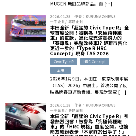
MUGEN 無限品牌部品。而 […]
2026.01.25
作者：
KURUMAのNEWS
一手企劃
/
專題企劃
本田全新「超猛的 Civic Type R」全
球首度公開！被稱為「究極純種跑
車」的車款，進化成充滿震撼力的
「賽車風」完整改裝車!? 距離市售化
更近一步的「Type R HRC
Concept」現身 TAS 2026
Civic Type R
HRC Concept
本田
2026年1月9日，本田在「東京改裝車展
（TAS）2026」中展出，首次公開了反
映品牌賽車運動實績、展現對駕馭 […]
2026.01.18
作者：
KURUMAのNEWS
一手企劃
/
專題企劃
本田全新「超猛的 Civic Type R」引
發熱烈回響！被譽為「究極純種跑
車」的「HRC 規格」首度公開，也讓
網友紛紛表示「本家終於出手了！」