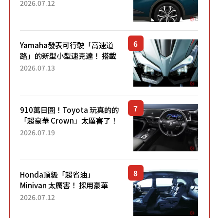
22.4公里低油耗表現超亮眼！
2026.07.12
配備豐富、超越售價水準，堪
稱高CP值代表的「...
Yamaha發表可行駛「高速道
路」的新型小型速克達！ 搭載
能享受超強勁「渦輪感」的動
2026.07.13
力系統！ 採用與高階「Super
Sport」車款相同的...
910萬日圓！Toyota 玩真的的
「超豪華 Crown」太厲害了！
採用由「匠人技藝」打造的
2026.07.19
「專屬車色」與運動化「底盤
設定」！還配備專屬豪華...
Honda頂級「超省油」
Minivan 太厲害！ 採用豪華
「真皮座椅」與專屬「黑色內
2026.07.12
裝」！ 每公升可跑約20公里，
兼具優異節能表現與舒適