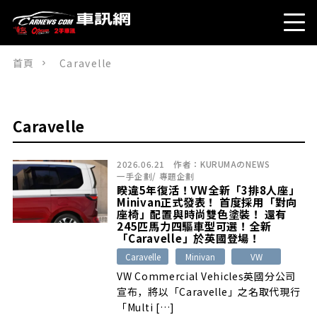
首頁
Caravelle
Caravelle
2026.06.21
作者：
KURUMAのNEWS
一手企劃
/
專題企劃
睽違5年復活！VW全新「3排8人座」
Minivan正式發表！ 首度採用「對向
座椅」配置與時尚雙色塗裝！ 還有
245匹馬力四驅車型可選！全新
「Caravelle」於英國登場！
Caravelle
Minivan
VW
VW Commercial Vehicles英國分公司
宣布，將以「Caravelle」之名取代現行
「Multi […]