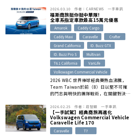
2026.03.10
作者：
CARNEWS
一手車訊
福斯商旅挺你挺中華隊!
全車系指定車款最高15萬元優惠
Amarok
Caddy Cargo
Caddy Maxi
Caravelle
Crafter
Grand California
ID. Buzz GTX
ID. Buzz Pro S
Multivan
T6.1 California
VanLife
Volkswagen Commercial Vehicle
2026 WBC 世界棒球經典賽熱血沸騰，
Team Taiwan於前（8）日以堅不可摧
的鬥志與明快的團隊戰術，在關鍵對決中
贏得逆轉勝利，寫下歷史性的一頁！為響
2026.02.25
作者：
莊智顯
一手車訊
應這份屬於全台的喜悅，福斯商旅將以實
【一手試駕】經典商旅再進化
質優惠回饋，與所有在人生賽道上努力的
Volkswagen Commercial Vehicle
英雄們一同喝采。
Caravelle Life 170
Caravelle
T7