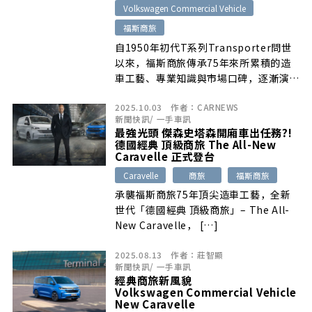
Volkswagen Commercial Vehicle
福斯商旅
自1950年初代T系列Transporter問世
以來，福斯商旅傳承75年來所累積的造
車工藝、專業知識與市場口碑，逐漸演變
成廣大車主所熟知的德國經典商旅形象，
2025.10.03
作者：
CARNEWS
滿足商務接待、機場接駁、觀光旅遊、賽
新聞快訊
/
一手車訊
事後勤或是家庭用車等多樣化的使用需
最強光頭 傑森史塔森開廂車出任務?!
求，而隨著全新T7世代Caravelle於
德國經典 頂級商旅 The All-New
2025年10月初正式在台上市，相信也將
Caravelle 正式登台
引領國內商旅市場的再一次進化……
Caravelle
商旅
福斯商旅
承襲福斯商旅75年頂尖造車工藝，全新
世代「德國經典 頂級商旅」– The All-
New Caravelle， […]
2025.08.13
作者：
莊智顯
新聞快訊
/
一手車訊
經典商旅新風貌
Volkswagen Commercial Vehicle
New Caravelle