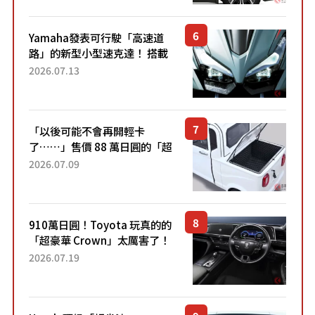
稱高CP值代表的「...
Yamaha發表可行駛「高速道
路」的新型小型速克達！ 搭載
能享受超強勁「渦輪感」的動
2026.07.13
力系統！ 採用與高階「Super
Sport」車款相同的...
「以後可能不會再開輕卡
了……」售價 88 萬日圓的「超
迷你輕型貨車」引發兩極評
2026.07.09
價！「150 日圓就能跑 100 公
里！」「免驗車真的太棒
了！...
910萬日圓！Toyota 玩真的的
「超豪華 Crown」太厲害了！
採用由「匠人技藝」打造的
2026.07.19
「專屬車色」與運動化「底盤
設定」！還配備專屬豪華...