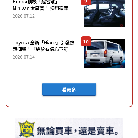
Honda頂級「超省油」
Minivan 太厲害！ 採用豪華
「真皮座椅」與專屬「黑色內
2026.07.12
裝」！ 每公升可跑約20公里，
兼具優異節能表現與舒適
「三...
Toyota 全新「Hiace」引發熱
烈迴響！「終於有信心下訂
了！」「哪個等級交車最
2026.07.14
快？」討論不斷！但下訂後竟
然還要等「超過半年」才能交
車？...
看更多