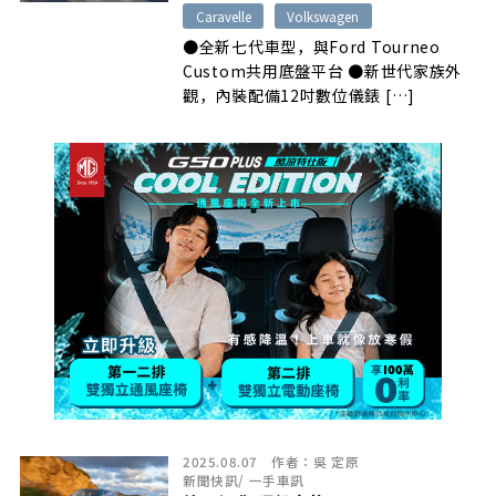
Caravelle
Volkswagen
●全新七代車型，與Ford Tourneo
Custom共用底盤平台 ●新世代家族外
觀，內裝配備12吋數位儀錶 […]
2025.08.07
作者：
吳 定原
新聞快訊
/
一手車訊