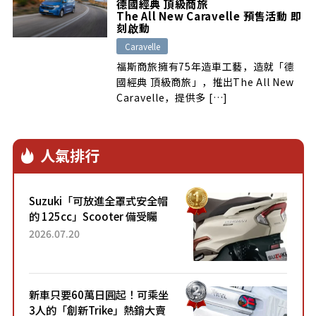
德國經典 頂級商旅
The All New Caravelle 預售活動 即
刻啟動
Caravelle
福斯商旅擁有75年造車工藝，造就「德
國經典 頂級商旅」，推出The All New
Caravelle，提供多 […]
人氣排行
Suzuki「可放進全罩式安全帽
的 125cc」Scooter 備受矚
目！採用全新流線設計與各項
2026.07.20
升級，騎乘更加舒適！已陸續
開始出口的新款「B...
新車只要60萬日圓起！可乘坐
3人的「創新Trike」熱銷大賣