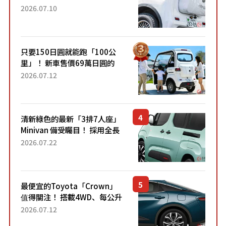
成為人氣車款！「養車成本真
2026.07.10
的超便宜！」「150日圓就能
跑100公里」「小朋友坐得...
只要150日圓就能跑「100公
里」！ 新車售價69萬日圓的
「3人座」Trike大受歡迎！ 順
2026.07.12
應時代需求，究竟為何能迅速
熱賣？
清新綠色的最新「3排7人座」
Minivan 備受矚目！ 採用全長
4.7公尺剛剛好的車身尺寸與
2026.07.22
「滑門」設計！ 還推出467萬
元日圓起的5人座版...
最便宜的Toyota「Crown」
值得關注！ 搭載4WD、每公升
22.4公里低油耗表現超亮眼！
2026.07.12
配備豐富、超越售價水準，堪