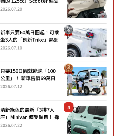
帽的 125cc」Scooter 備受
矚目！採用全新流線設計與
2026.07.20
各項升級，騎乘更加舒適！
已陸續開始出口的新款
「B...
新車只要60萬日圓起！可乘
坐3人的「創新Trike」熱銷
大賣成為人氣車款！「養車
2026.07.10
成本真的超便宜！」「150
日圓就能跑100公里」「小
朋友坐得...
只要150日圓就能跑「100
公里」！ 新車售價69萬日
圓的「3人座」Trike大受歡
2026.07.12
迎！ 順應時代需求，究竟
為何能迅速熱賣？
清新綠色的最新「3排7人
座」Minivan 備受矚目！ 採
用全長4.7公尺剛剛好的車
2026.07.22
身尺寸與「滑門」設計！