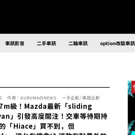
車訊影音
二手車訊
二輪車訊
option改裝車
6
作者：
KURUMAのNEWS
一手企劃
/
專題企劃
7m級！Mazda最新「sliding
r van」引發高度關注！交車等待期持
的「Hiace」買不到，但