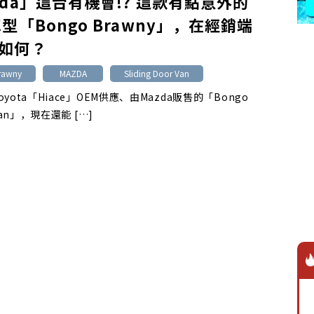
zda」這台有機會!? 這款有點意外的
車型「Bongo Brawny」，在經銷端
如何？
rawny
MAZDA
Sliding Door Van
yota「Hiace」OEM供應、由Mazda販售的「Bongo
Van」，現在還能 […]