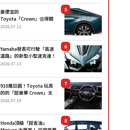
還推出467萬元日圓起的5
人座版...
最便宜的
Toyota「Crown」值得關
注！ 搭載4WD、每公升
2026.07.12
22.4公里低油耗表現超亮
眼！ 配備豐富、超越售價
水準，堪稱高CP值代表的
Yamaha發表可行駛「高速
「...
道路」的新型小型速克達！
搭載能享受超強勁「渦輪
2026.07.13
感」的動力系統！ 採用與
高階「Super Sport」車款
相同的...
910萬日圓！Toyota 玩真
的的「超豪華 Crown」太
厲害了！採用由「匠人技
2026.07.19
藝」打造的「專屬車色」與
運動化「底盤設定」！還配
備專屬豪華...
Honda頂級「超省油」
Minivan 太厲害！ 採用豪華