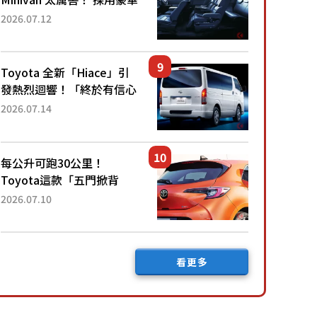
「真皮座椅」與專屬「黑色
2026.07.12
內裝」！ 每公升可跑約20
公里，兼具優異節能表現與
舒適「三...
Toyota 全新「Hiace」引
發熱烈迴響！「終於有信心
下訂了！」「哪個等級交車
2026.07.14
最快？」討論不斷！但下訂
後竟然還要等「超過半年」
才能交車？...
每公升可跑30公里！
Toyota這款「五門掀背
車」真的很厲害！ 擁有全
2026.07.10
長4.3公尺的「剛剛好車身
尺寸」，配備全面升級！
採Hybrid專屬設...
看更多