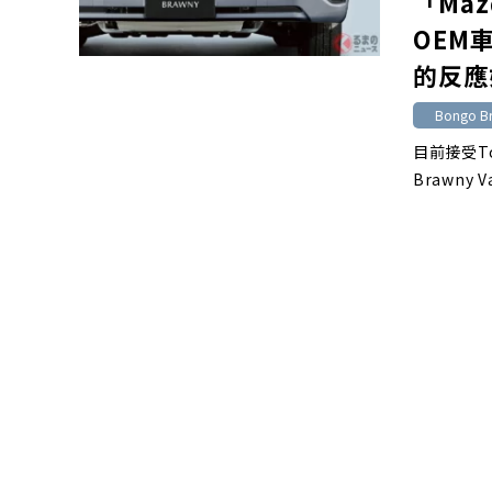
「Ma
OEM
的反應
Bongo B
目前接受To
Brawny 