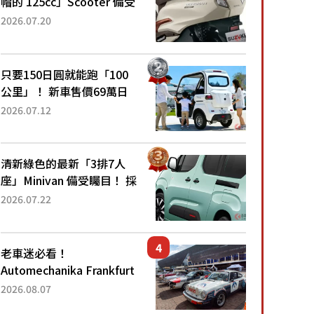
帽的 125cc」Scooter 備受
矚目！採用全新流線設計與
2026.07.20
各項升級，騎乘更加舒適！
已陸續開始出口的新款
「B...
只要150日圓就能跑「100
公里」！ 新車售價69萬日
圓的「3人座」Trike大受歡
2026.07.12
迎！ 順應時代需求，究竟
為何能迅速熱賣？
清新綠色的最新「3排7人
座」Minivan 備受矚目！ 採
用全長4.7公尺剛剛好的車
2026.07.22
身尺寸與「滑門」設計！
還推出467萬元日圓起的5
人座版...
老車迷必看！
Automechanika Frankfurt
2026擴大經典車專區 1954
2026.08.07
年珍稀古董車現場修復