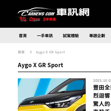
首頁
一手車訊
試駕體驗
專題企劃
首頁
Aygo X GR Sport
Aygo X GR Sport
2025.10.0
豐田全
烈迴響
驚人的