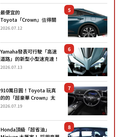
最便宜的
Toyota「Crown」值得關
注！ 搭載4WD、每公升
2026.07.12
22.4公里低油耗表現超亮
眼！ 配備豐富、超越售價
水準，堪稱高CP值代表的
Yamaha發表可行駛「高速
「...
道路」的新型小型速克達！
搭載能享受超強勁「渦輪
2026.07.13
感」的動力系統！ 採用與
高階「Super Sport」車款
相同的...
910萬日圓！Toyota 玩真
的的「超豪華 Crown」太
厲害了！採用由「匠人技
2026.07.19
藝」打造的「專屬車色」與
運動化「底盤設定」！還配
備專屬豪華...
Honda頂級「超省油」
Minivan 太厲害！ 採用豪華