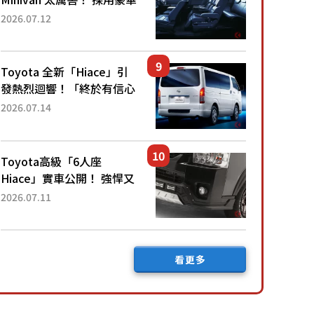
「真皮座椅」與專屬「黑色
2026.07.12
內裝」！ 每公升可跑約20
公里，兼具優異節能表現與
舒適「三...
Toyota 全新「Hiace」引
發熱烈迴響！「終於有信心
下訂了！」「哪個等級交車
2026.07.14
最快？」討論不斷！但下訂
後竟然還要等「超過半年」
才能交車？...
Toyota高級「6人座
Hiace」實車公開！ 強悍又
充滿魄力的「全黑設計」搭
2026.07.11
配特別「豪華內裝」！
Premium打造的「限定
Bruno」由...
看更多