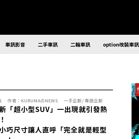
車訊影音
二手車訊
二輪車訊
option改裝車
1
作者：
KURUMAのNEWS
一手企劃
/
專題企劃
新「超小型SUV」一出現就引發熱
！
小巧尺寸讓人直呼「完全就是輕型