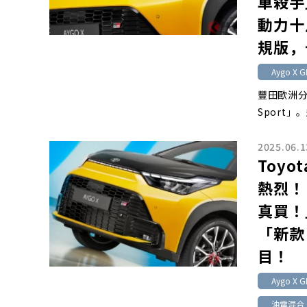
車殺手
動力十足
規版，
Aygo X G
豐田歐洲分公
Sport
2025.06.1
Toy
熱烈！
真買！
「新款 
目！
Aygo X G
油電混合