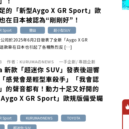
」！
的「新型Aygo X GR Sport」歐
也在日本被認為“剛剛好”！
R Sport
豐田
超小型SUV
司於2025年6月2日發表了全新「Aygo X GR
」。這款車在日本也引起了各種熱烈反 […]
3
作者：
KURUMAのNEWS
一手企劃
/
專題企劃
ota 新款「超迷你 SUV」發表後迴響
「感覺會是輕型車殺手」「我會認
」的聲音都有！動力十足又好開的
Aygo X GR Sport」歐規版備受矚
R Sport
KURUMAのNEWS
TOYOTA
超迷你 SUV